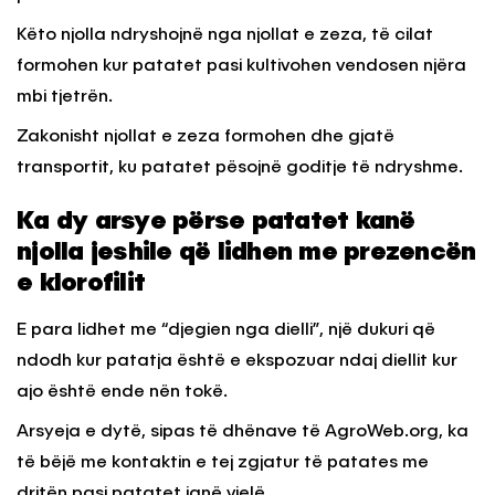
Këto njolla ndryshojnë nga njollat e zeza, të cilat
formohen kur patatet pasi kultivohen vendosen njëra
mbi tjetrën.
Zakonisht njollat e zeza formohen dhe gjatë
transportit, ku patatet pësojnë goditje të ndryshme.
Ka dy arsye përse patatet kanë
njolla jeshile që lidhen me prezencën
e klorofilit
E para lidhet me “djegien nga dielli”, një dukuri që
ndodh kur patatja është e ekspozuar ndaj diellit kur
ajo është ende nën tokë.
Arsyeja e dytë, sipas të dhënave të AgroWeb.org, ka
të bëjë me kontaktin e tej zgjatur të patates me
dritën pasi patatet janë vjelë.