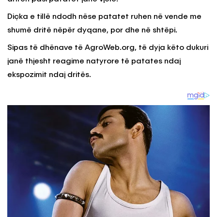
Diçka e tillë ndodh nëse patatet ruhen në vende me
shumë dritë nëpër dyqane, por dhe në shtëpi.
Sipas të dhënave të AgroWeb.org, të dyja këto dukuri
janë thjesht reagime natyrore të patates ndaj
ekspozimit ndaj dritës.