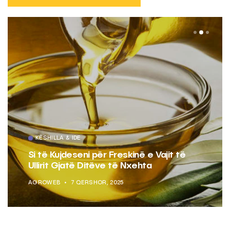
KËSHILLA & IDE
Si të Kujdeseni për Freskinë e Vajit të
Ullirit Gjatë Ditëve të Nxehta
AGROWEB
7 QERSHOR, 2025