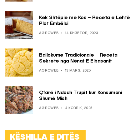
Kek Shtëpie me Kos – Receta e Lehtë
Plot Ëmbëlsi
AGROWEB
14 DHJETOR, 2023
Ballokume Tradicionale – Receta
Sekrete nga Nënat E Elbasanit
AGROWEB
13 MARS, 2025
Çfarë i Ndodh Trupit kur Konsumoni
Shumë Mish
AGROWEB
4 KORRIK, 2025
KËSHILLA E DITËS