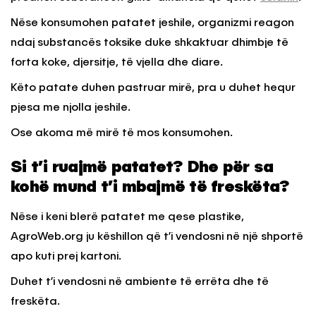
Nëse konsumohen patatet jeshile, organizmi reagon
ndaj substancës toksike duke shkaktuar dhimbje të
forta koke, djersitje, të vjella dhe diare.
Këto patate duhen pastruar mirë, pra u duhet hequr
pjesa me njolla jeshile.
Ose akoma më mirë të mos konsumohen.
Si t’i ruajmë patatet? Dhe për sa
kohë mund t’i mbajmë të freskëta?
Nëse i keni blerë patatet me qese plastike,
AgroWeb.org ju këshillon që t’i vendosni në një shportë
apo kuti prej kartoni.
Duhet t’i vendosni në ambiente të errëta dhe të
freskëta.