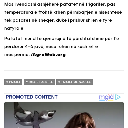
Mos i vendosni asnjëherë patatet në frigorifer, pasi
temperatura e ftohtë kthen përmbajtjen e niseshtesë
tek patatet në sheqer, duke i prishur shijen e tyre
natyrale.
Patatet mund të qëndrojnë të përshtatshme për t’u
përdorur 4-6 javë, nëse ruhen në kushtet e
mësipërme.
/AgroWeb.org
PATATET
PATATET JESHILE
PATATET ME NJOLLA