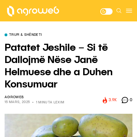
TRUPI & SHËNDETI
Patatet Jeshile – Si të
Dallojmë Nëse Janë
Helmuese dhe a Duhen
Konsumuar
AGROWEB
3.9K
0
15 MARS, 2025
1 MINUTA LEXIM