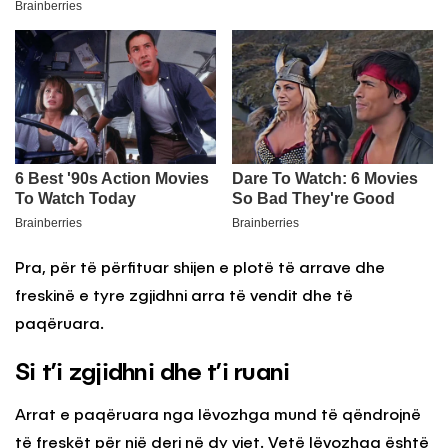
Pra, për të përfituar shijen e plotë të arrave dhe
freskinë e tyre zgjidhni arra të vendit dhe të
paqëruara.
Si t’i zgjidhni dhe t’i ruani
Arrat e paqëruara nga lëvozhga mund të qëndrojnë
të freskët për një deri në dy vjet. Vetë lëvozhga është