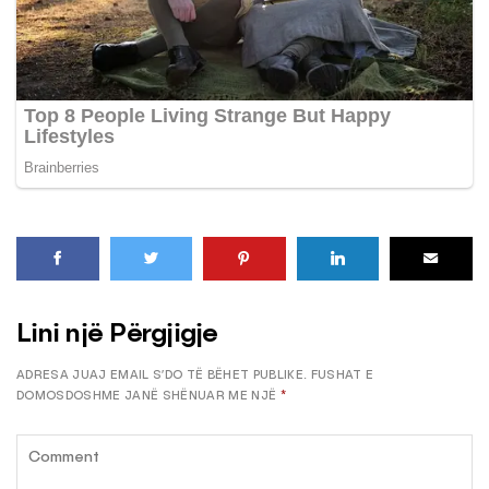
Lini një Përgjigje
ADRESA JUAJ EMAIL S’DO TË BËHET PUBLIKE.
FUSHAT E
DOMOSDOSHME JANË SHËNUAR ME NJË
*