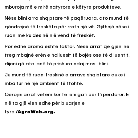
mburoja më e mirë natyrore e këtyre produkteve.
Nëse blini arra shqiptare të paqëruara, ato mund të
qëndrojnë të freskëta për rreth një vit. Gjithnjë nëse i
ruani me kujdes në një vend të freskët.
Por edhe aroma është faktor. Nëse arrat që gjeni në
treg mbajnë erën e holluesit të bojës ose të diluentit,
dijeni që ato janë të prishura ndaj mos i blini.
Ju mund të ruani freskinë e arrave shqiptare duke i
mbajtur në një ambient të ftohtë.
Qërojini arrat vetëm kur të jeni gati për t’i përdorur. E
njëjta gjë vlen edhe për bluarjen e
tyre.
/AgroWeb.org.