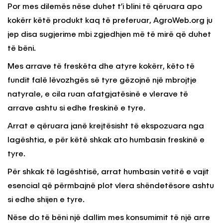
Por mes dilemës nëse duhet t’i blini të qëruara apo
kokërr këtë produkt kaq të preferuar, AgroWeb.org ju
jep disa sugjerime mbi zgjedhjen më të mirë që duhet
të bëni.
Mes arrave të freskëta dhe atyre kokërr, këto të
fundit falë lëvozhgës së tyre gëzojnë një mbrojtje
natyrale, e cila ruan afatgjatësinë e vlerave të
arrave ashtu si edhe freskinë e tyre.
Arrat e qëruara janë krejtësisht të ekspozuara nga
lagështia, e për këtë shkak ato humbasin freskinë e
tyre.
Për shkak të lagështisë, arrat humbasin vetitë e vajit
esencial që përmbajnë plot vlera shëndetësore ashtu
si edhe shijen e tyre.
Nëse do të bëni një dallim mes konsumimit të një arre