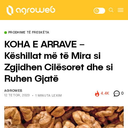
PRODHIME TË FRESKËTA
KOHA E ARRAVE –
Këshillat më të Mira si
Zgjidhen Cilësoret dhe si
Ruhen Gjatë
AGROWEB
4.4K
0
12 TETOR, 2023
1 MINUTA LEXIM