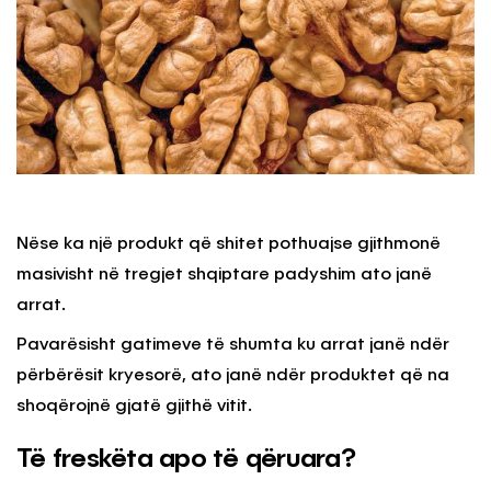
Nëse ka një produkt që shitet pothuajse gjithmonë
masivisht në tregjet shqiptare padyshim ato janë
arrat.
Pavarësisht gatimeve të shumta ku arrat janë ndër
përbërësit kryesorë, ato janë ndër produktet që na
shoqërojnë gjatë gjithë vitit.
Të freskëta apo të qëruara?