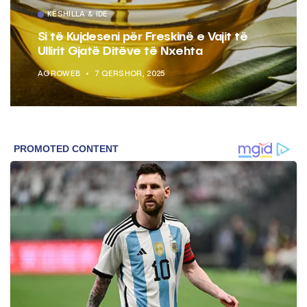
KËSHILLA & IDE
Si të Kujdeseni për Freskinë e Vajit të
Ullirit Gjatë Ditëve të Nxehta
AGROWEB
7 QERSHOR, 2025