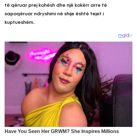
të qëruar prej kohësh dhe një kokërr arre të
sapoqëruar ndryshimi në shije është tejet i
kuptueshëm.