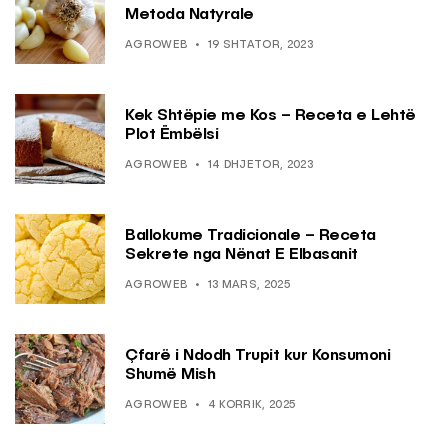
Metoda Natyrale
AGROWEB
19 SHTATOR, 2023
Kek Shtëpie me Kos – Receta e Lehtë
Plot Ëmbëlsi
AGROWEB
14 DHJETOR, 2023
Ballokume Tradicionale – Receta
Sekrete nga Nënat E Elbasanit
AGROWEB
13 MARS, 2025
Çfarë i Ndodh Trupit kur Konsumoni
Shumë Mish
AGROWEB
4 KORRIK, 2025