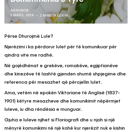
AGROWEB
5 MARS, 2024
2 MINUTA LEXIM
Përse Dhurojmë Lule?
Njerëzimi i ka përdorur lulet për të komunikuar për
qindra vite me radhë.
Në gojëdhënat e grekëve, romakëve, egjiptianëve
dhe kinezëve të lashtë gjenden shumë shpjegime dhe
referenca për mesazhet që përcjellin lulet.
Ama, vetëm në epokën Viktoriane të Anglisë (1837-
1901) këtyre mesazheve dhe komunikimit nëpërmjet
luleve, iu dha rëndësia e munguar.
Gjuha e luleve njihet si Floriografi dhe u njoh si një
mënyrë komunikimi në një kohë kur njerëzit nuk e kishin