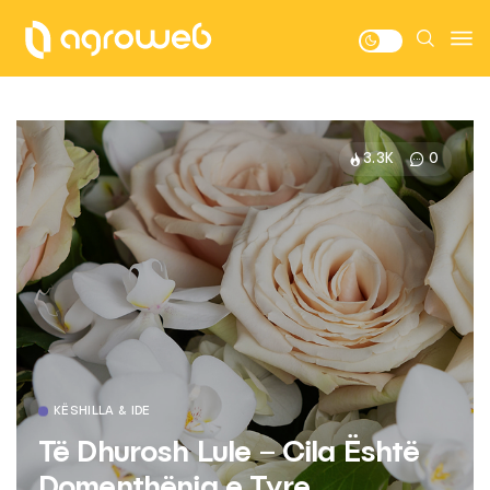
3.3K
0
KËSHILLA & IDE
Të Dhurosh Lule – Cila Është
Domenthënia e Tyre