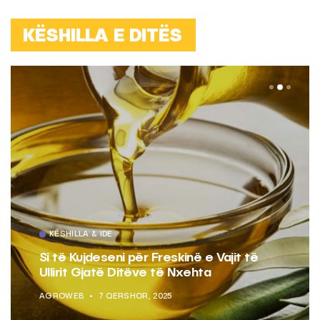
KËSHILLA E DITËS
KËSHILLA & IDE
Si të Kujdeseni për Freskinë e Vajit të
Ullirit Gjatë Ditëve të Nxehta
AGROWEB
7 QERSHOR, 2025