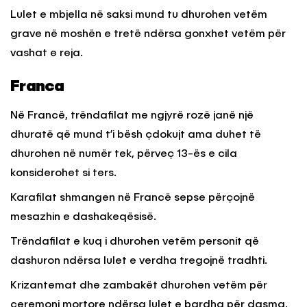
Lulet e mbjella në saksi mund tu dhurohen vetëm
grave në moshën e tretë ndërsa gonxhet vetëm për
vashat e reja.
Franca
Në Francë, trëndafilat me ngjyrë rozë janë një
dhuratë që mund t’i bësh çdokujt ama duhet të
dhurohen në numër tek, përveç 13-ës e cila
konsiderohet si ters.
Karafilat shmangen në Francë sepse përçojnë
mesazhin e dashakeqësisë.
Trëndafilat e kuq i dhurohen vetëm personit që
dashuron ndërsa lulet e verdha tregojnë tradhti.
Krizantemat dhe zambakët dhurohen vetëm për
ceremoni mortore ndërsa lulet e bardha për dasma.