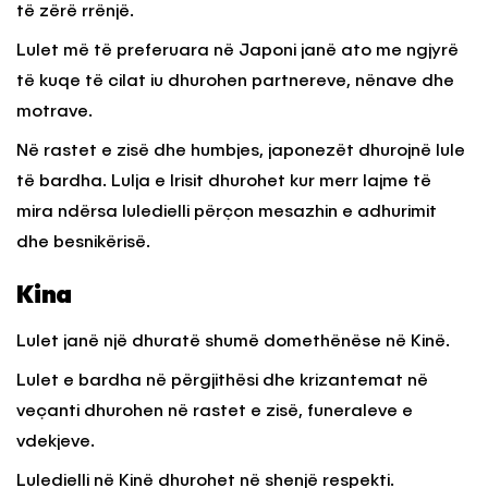
të zërë rrënjë.
Lulet më të preferuara në Japoni janë ato me ngjyrë
të kuqe të cilat iu dhurohen partnereve, nënave dhe
motrave.
Në rastet e zisë dhe humbjes, japonezët dhurojnë lule
të bardha. Lulja e Irisit dhurohet kur merr lajme të
mira ndërsa luledielli përçon mesazhin e adhurimit
dhe besnikërisë.
Kina
Lulet janë një dhuratë shumë domethënëse në Kinë.
Lulet e bardha në përgjithësi dhe krizantemat në
veçanti dhurohen në rastet e zisë, funeraleve e
vdekjeve.
Luledielli në Kinë dhurohet në shenjë respekti.