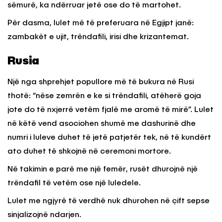
sëmurë, ka ndërruar jetë ose do të martohet.
Për dasma, lulet më të preferuara në Egjipt janë:
zambakët e ujit, trëndafili, irisi dhe krizantemat.
Rusia
Një nga shprehjet popullore më të bukura në Rusi
thotë: “nëse zemrën e ke si trëndafili, atëherë goja
jote do të nxjerrë vetëm fjalë me aromë të mirë”. Lulet
në këtë vend asociohen shumë me dashurinë dhe
numri i luleve duhet të jetë patjetër tek, në të kundërt
ato duhet të shkojnë në ceremoni mortore.
Në takimin e parë me një femër, rusët dhurojnë një
trëndafil të vetëm ose një luledele.
Lulet me ngjyrë të verdhë nuk dhurohen në çift sepse
sinjalizojnë ndarjen.