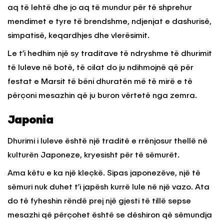
aq të lehtë dhe jo aq të mundur për të shprehur
mendimet e tyre të brendshme, ndjenjat e dashurisë,
simpatisë, keqardhjes dhe vlerësimit.
Le t’i hedhim një sy traditave të ndryshme të dhurimit
të luleve në botë, të cilat do ju ndihmojnë që për
festat e Marsit të bëni dhuratën më të mirë e të
përçoni mesazhin që ju buron vërtetë nga zemra.
Japonia
Dhurimi i luleve është një traditë e rrënjosur thellë në
kulturën Japoneze, kryesisht për të sëmurët.
Ama këtu e ka një kleçkë. Sipas japonezëve, një të
sëmuri nuk duhet t’i japësh kurrë lule në një vazo. Ata
do të fyheshin rëndë prej një gjesti të tillë sepse
mesazhi që përçohet është se dëshiron që sëmundja