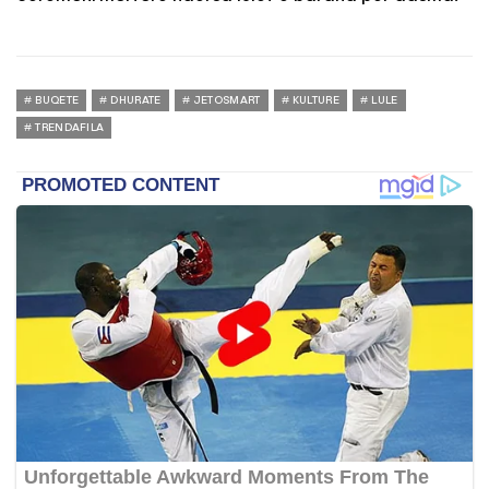
BUQETE
DHURATE
JETOSMART
KULTURE
LULE
TRENDAFILA