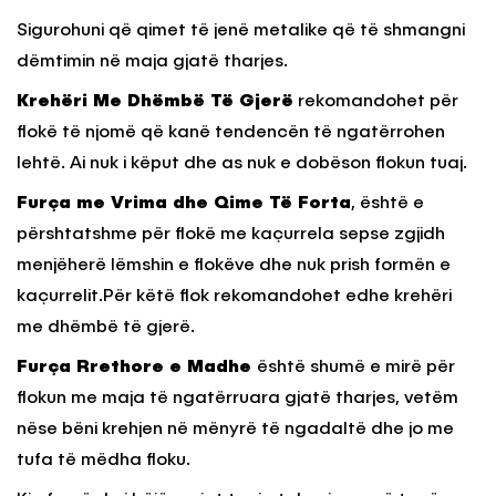
Sigurohuni që qimet të jenë metalike që të shmangni
dëmtimin në maja gjatë tharjes.
Krehëri Me Dhëmbë Të Gjerë
rekomandohet për
flokë të njomë që kanë tendencën të ngatërrohen
lehtë. Ai nuk i këput dhe as nuk e dobëson flokun tuaj.
Furça me Vrima dhe Qime Të Forta
, është e
përshtatshme për flokë me kaçurrela sepse zgjidh
menjëherë lëmshin e flokëve dhe nuk prish formën e
kaçurrelit.Për këtë flok rekomandohet edhe krehëri
me dhëmbë të gjerë.
Furça Rrethore e Madhe
është shumë e mirë për
flokun me maja të ngatërruara gjatë tharjes, vetëm
nëse bëni krehjen në mënyrë të ngadaltë dhe jo me
tufa të mëdha floku.