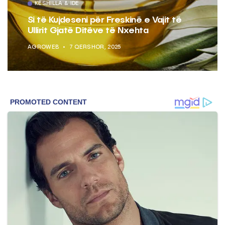
KËSHILLA & IDE
Si të Kujdeseni për Freskinë e Vajit të
Ullirit Gjatë Ditëve të Nxehta
AGROWEB
7 QERSHOR, 2025