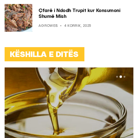
Çfarë i Ndodh Trupit kur Konsumoni
Shumë Mish
AGROWEB
4 KORRIK, 2025
KËSHILLA E DITËS