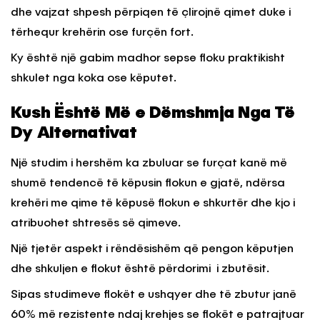
dhe vajzat shpesh përpiqen të çlirojnë qimet duke i
tërhequr krehërin ose furçën fort.
Ky është një gabim madhor sepse floku praktikisht
shkulet nga koka ose këputet.
Kush Është Më e Dëmshmja Nga Të
Dy Alternativat
Një studim i hershëm ka zbuluar se furçat kanë më
shumë tendencë të këpusin flokun e gjatë, ndërsa
krehëri me qime të këpusë flokun e shkurtër dhe kjo i
atribuohet shtresës së qimeve.
Një tjetër aspekt i rëndësishëm që pengon këputjen
dhe shkuljen e flokut është përdorimi i zbutësit.
Sipas studimeve flokët e ushqyer dhe të zbutur janë
60% më rezistente ndaj krehjes se flokët e patrajtuar