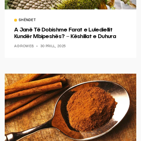
SHËNDET
A Janë Të Dobishme Farat e Lulediellit
Kundër Mbipeshës? – Këshillat e Duhura
AGROWEB
30 PRILL, 2025