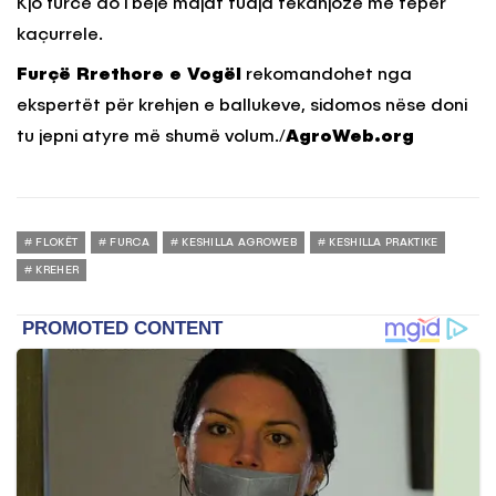
Kjo furcë do i bëjë majat tuaja tekanjoze më tepër
kaçurrele.
Furçë Rrethore e Vogël
rekomandohet nga
ekspertët për krehjen e ballukeve, sidomos nëse doni
tu jepni atyre më shumë volum./
AgroWeb.org
FLOKËT
FURCA
KESHILLA AGROWEB
KESHILLA PRAKTIKE
KREHER