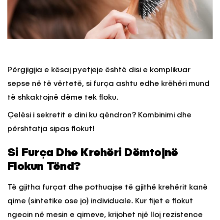
Përgjigjia e kësaj pyetjeje është disi e komplikuar
sepse në të vërtetë, si furça ashtu edhe krëhëri mund
të shkaktojnë dëme tek floku.
Çelësi i sekretit e dini ku qëndron? Kombinimi dhe
përshtatja sipas flokut!
Si Furça Dhe Krehëri Dëmtojnë
Flokun Tënd?
Të gjitha furçat dhe pothuajse të gjithë krehërit kanë
qime (sintetike ose jo) individuale. Kur fijet e flokut
ngecin në mesin e qimeve, krijohet një lloj rezistence