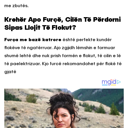
me zbutës.
Krehër Apo Furçë, Cilën Të Përdorni
Sipas Llojit Të Flokut?
Furça me bazë katrore
është perfekte kundër
flokëve të ngatërruar. Ajo zgjidh lëmshin e formuar
shumë lehtë dhe nuk prish formën e flokut, të cilin e lë
të paelektrizuar. Kjo furcë rekomandohet për flokë të
gjatë