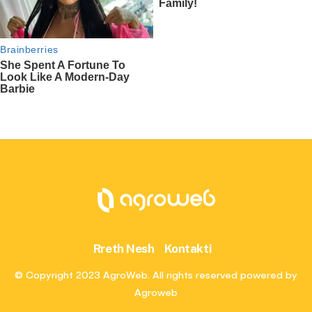
Rreth Nesh
Kontakti
© Copyright 2023 AgroWeb. All rights reserved powered by
Agroweb