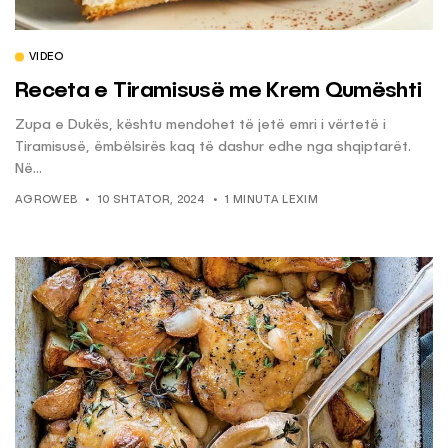
VIDEO
Receta e Tiramisusë me Krem Qumështi
Zupa e Dukës, kështu mendohet të jetë emri i vërtetë i
Tiramisusë, ëmbëlsirës kaq të dashur edhe nga shqiptarët.
Në...
AGROWEB
10 SHTATOR, 2024
1 MINUTA LEXIM