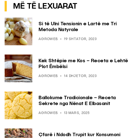
MË TË LEXUARAT
Si të Ulni Tensionin e Lartë me Tri
Metoda Natyrale
AGROWEB
19 SHTATOR, 2023
Kek Shtëpie me Kos – Receta e Lehtë
Plot Ëmbëlsi
AGROWEB
14 DHJETOR, 2023
Ballokume Tradicionale – Receta
Sekrete nga Nënat E Elbasanit
AGROWEB
13 MARS, 2025
Çfarë i Ndodh Trupit kur Konsumoni