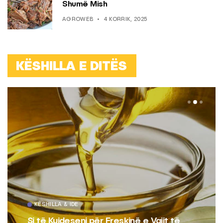
Shumë Mish
AGROWEB
4 KORRIK, 2025
KËSHILLA E DITËS
KËSHILLA & IDE
Si të Kujdeseni për Freskinë e Vajit të