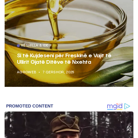
KËSHILLA & IDE
Si të Kujdeseni për Freskinë e Vajit të
Ullirit Gjatë Ditëve të Nxehta
AGROWEB
7 QERSHOR, 2025