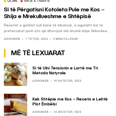
LAJME
SHIJE & TRADITË
Si të Përgatisni Kotoleta Pule me Kos –
Shija e Mrekullueshme e Shtëpisë
Recetat e gatimit nuk kanë të mbaruar, e sigurisht më të
preferuarat janë ato që dhurojnë më shumë shije. Ndonëse...
AGROWEB
7 TETOR, 2024
2 MINUTA LEXIM
MË TË LEXUARAT
Si të Ulni Tensionin e Lartë me Tri
Metoda Natyrale
AGROWEB
19 SHTATOR, 2023
Kek Shtëpie me Kos – Receta e Lehtë
Plot Ëmbëlsi
AGROWEB
14 DHJETOR, 2023