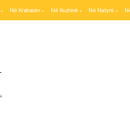
Në Krahasim
Në Kuzhinë
Në Natyrë
Në
–
ë
rë