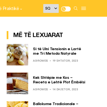
 Praktikë
MË TË LEXUARAT
Si të Ulni Tensionin e Lartë
me Tri Metoda Natyrale
AGROWEB
19 SHTATOR, 2023
Kek Shtëpie me Kos –
Receta e Lehtë Plot Ëmbëlsi
AGROWEB
14 DHJETOR, 2023
Ballokume Tradicionale –