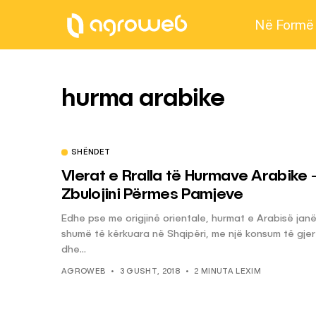
Në Formë
hurma arabike
SHËNDET
Vlerat e Rralla të Hurmave Arabike 
Zbulojini Përmes Pamjeve
Edhe pse me origjinë orientale, hurmat e Arabisë jan
shumë të kërkuara në Shqipëri, me një konsum të gje
dhe...
AGROWEB
3 GUSHT, 2018
2 MINUTA LEXIM