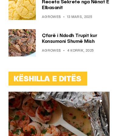
Receta Sekrete nga Nënat E
Elbasanit
AGROWEB
13 MARS, 2025
Çfarë i Ndodh Trupit kur
Konsumoni Shumë Mish
AGROWEB
4 KORRIK, 2025
KËSHILLA E DITËS