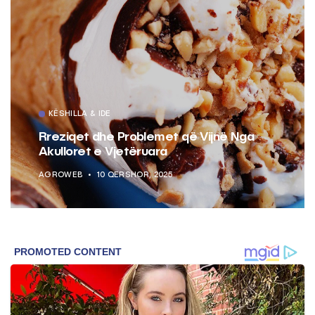
KËSHILLA & IDE
Rreziqet dhe Problemet që Vijnë Nga
Akulloret e Vjetëruara
AGROWEB
10 QERSHOR, 2025