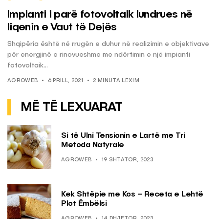
Impianti i parë fotovoltaik lundrues në
liqenin e Vaut të Dejës
Shqipëria është në rrugën e duhur në realizimin e objektivave
për energjinë e rinovueshme me ndërtimin e një impianti
fotovoltaik...
AGROWEB
6 PRILL, 2021
2 MINUTA LEXIM
MË TË LEXUARAT
Si të Ulni Tensionin e Lartë me Tri
Metoda Natyrale
AGROWEB
19 SHTATOR, 2023
Kek Shtëpie me Kos – Receta e Lehtë
Plot Ëmbëlsi
AGROWEB
14 DHJETOR, 2023