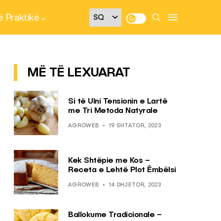
 Praktikë
MË TË LEXUARAT
Si të Ulni Tensionin e Lartë
me Tri Metoda Natyrale
AGROWEB
19 SHTATOR, 2023
Kek Shtëpie me Kos –
Receta e Lehtë Plot Ëmbëlsi
AGROWEB
14 DHJETOR, 2023
Ballokume Tradicionale –