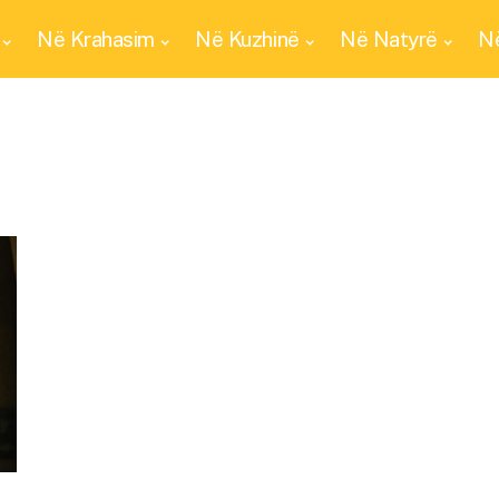
Në Krahasim
Në Kuzhinë
Në Natyrë
Në