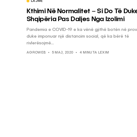
LAJME
Kthimi Në Normalitet – Si Do Të Duk
Shqipëria Pas Daljes Nga Izolimi
Pandemia e COVID-19 e ka vënë gjithë botën në prov
duke imponuar një distancim social, që ka bërë të
rivlerësojmë...
AGROWEB
5 MAJ, 2020
4 MINUTA LEXIM