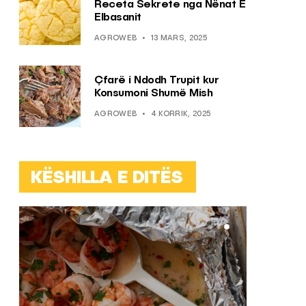
Receta Sekrete nga Nënat E
Elbasanit
AGROWEB
13 MARS, 2025
Çfarë i Ndodh Trupit kur
Konsumoni Shumë Mish
AGROWEB
4 KORRIK, 2025
KËSHILLA E DITËS