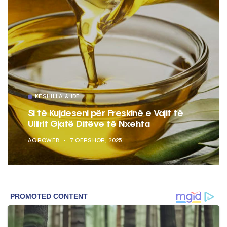
KËSHILLA & IDE
Si të Kujdeseni për Freskinë e Vajit të
Ullirit Gjatë Ditëve të Nxehta
AGROWEB
7 QERSHOR, 2025