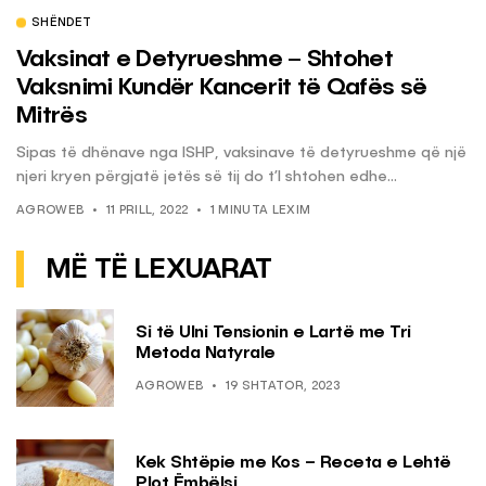
SHËNDET
Vaksinat e Detyrueshme – Shtohet
Vaksnimi Kundër Kancerit të Qafës së
Mitrës
Sipas të dhënave nga ISHP, vaksinave të detyrueshme që një
njeri kryen përgjatë jetës së tij do t’I shtohen edhe...
AGROWEB
11 PRILL, 2022
1 MINUTA LEXIM
MË TË LEXUARAT
Si të Ulni Tensionin e Lartë me Tri
Metoda Natyrale
AGROWEB
19 SHTATOR, 2023
Kek Shtëpie me Kos – Receta e Lehtë
Plot Ëmbëlsi