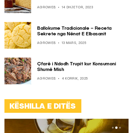
AGROWEB
14 DHJETOR, 2023
Ballokume Tradicionale – Receta
Sekrete nga Nënat E Elbasanit
AGROWEB
13 MARS, 2025
Çfarë i Ndodh Trupit kur Konsumoni
Shumë Mish
AGROWEB
4 KORRIK, 2025
KËSHILLA E DITËS