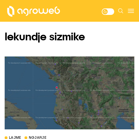
lekundje sizmike
LAJME
NGJARJE