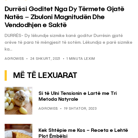
Durrësi Goditet Nga Dy Tërmete Gjatë
Natës – Zbuloni Magnitudën Dhe
Vendodhjen e Saktë
DURRËS- Dy lëkundje sizmike kanë goditur Durrësin gjatë
orëve të para të mëngjesit të sotëm. Lëkundja e parë sizmike
ka...
AGROWEB
24 SHKURT, 2021
1 MINUTA LEXIM
MË TË LEXUARAT
Si të Ulni Tensionin e Lartë me Tri
Metoda Natyrale
AGROWEB
19 SHTATOR, 2023
Kek Shtëpie me Kos – Receta e Lehtë
Plot Ëmbëlsi