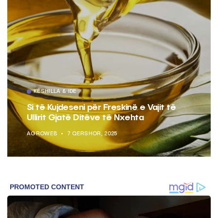
KËSHILLA & IDE
Si të Kujdeseni për Freskinë e Vajit të
Ullirit Gjatë Ditëve të Nxehta
AGROWEB
7 QERSHOR, 2025