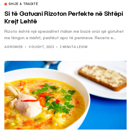
SHIJE & TRADITË
Si të Gatuani Rizoton Perfekte në Shtëpi
Krejt Lehtë
Rizoto është një specialitet italian me bazë orizi që gatuhet
me lëngun e mishit, peshkut apo të perimeve. Receta e...
AGROWEB
3 GUSHT, 2023
2 MINUTA LEXIM