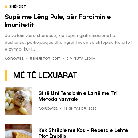
SHËNDET
Supë me Lëng Pule, për Forcimin e
Imunitetit
Jo vetëm vlera shëruese, kjo supë ngjall emocionet e
dashurisë, përkujdesjes dhe ngrohtësisë së shtëpisë Në ditët
e zymta, kur i...
AGROWEB
5 DHJETOR, 2017
2 MINUTA LEXIM
MË TË LEXUARAT
Si të Ulni Tensionin e Lartë me Tri
Metoda Natyrale
AGROWEB
19 SHTATOR, 2023
Kek Shtëpie me Kos – Receta e Lehtë
Plot Ëmbëlsi