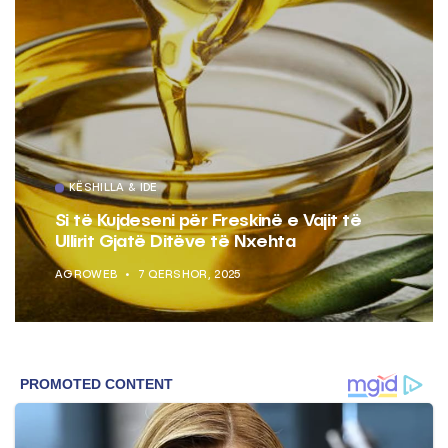
KËSHILLA & IDE
Si të Kujdeseni për Freskinë e Vajit të
Ullirit Gjatë Ditëve të Nxehta
AGROWEB
7 QERSHOR, 2025