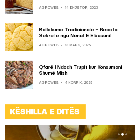
AGROWEB
14 DHJETOR, 2023
Ballokume Tradicionale – Receta
Sekrete nga Nënat E Elbasanit
AGROWEB
13 MARS, 2025
Çfarë i Ndodh Trupit kur Konsumoni
Shumë Mish
AGROWEB
4 KORRIK, 2025
KËSHILLA E DITËS