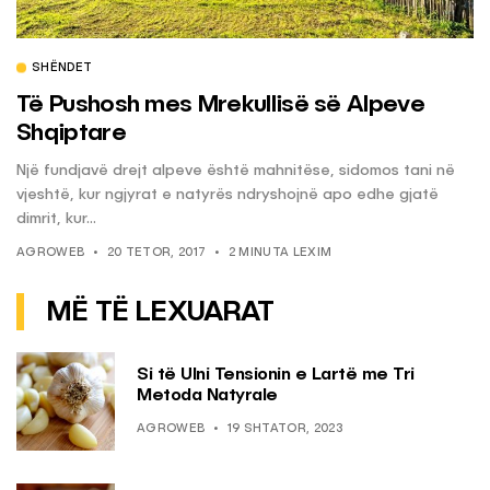
SHËNDET
Të Pushosh mes Mrekullisë së Alpeve
Shqiptare
Një fundjavë drejt alpeve është mahnitëse, sidomos tani në
vjeshtë, kur ngjyrat e natyrës ndryshojnë apo edhe gjatë
dimrit, kur...
AGROWEB
20 TETOR, 2017
2 MINUTA LEXIM
MË TË LEXUARAT
Si të Ulni Tensionin e Lartë me Tri
Metoda Natyrale
AGROWEB
19 SHTATOR, 2023