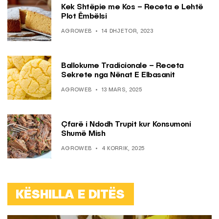
Kek Shtëpie me Kos – Receta e Lehtë
Plot Ëmbëlsi
AGROWEB
14 DHJETOR, 2023
Ballokume Tradicionale – Receta
Sekrete nga Nënat E Elbasanit
AGROWEB
13 MARS, 2025
Çfarë i Ndodh Trupit kur Konsumoni
Shumë Mish
AGROWEB
4 KORRIK, 2025
KËSHILLA E DITËS