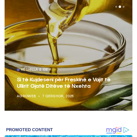
KËSHILLA & IDE
Si të Kujdeseni për Freskinë e Vajit të
Ullirit Gjatë Ditëve të Nxehta
AGROWEB
7 QERSHOR, 2025