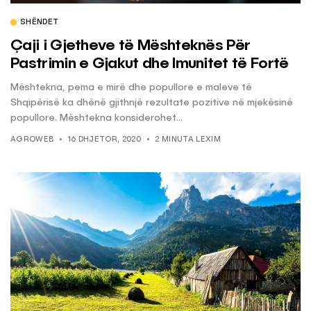
SHËNDET
Çaji i Gjetheve të Mështeknës Për
Pastrimin e Gjakut dhe Imunitet të Fortë
Mështekna, pema e mirë dhe popullore e maleve të
Shqipërisë ka dhënë gjithnjë rezultate pozitive në mjekësinë
popullore. Mështekna konsiderohet...
AGROWEB
16 DHJETOR, 2020
2 MINUTA LEXIM