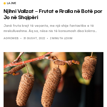
LAJME
Njihni Vallzat – Frutat e Rralla në Botë por
Jo në Shqipëri
Janë fruta krejt të veçanta, me një shije fantastike e të
mrekullueshme. Aq sa, nëse nis të konsumosh disa kokrra...
AGROWEB
31 GUSHT, 2022
2 MINUTA LEXIM