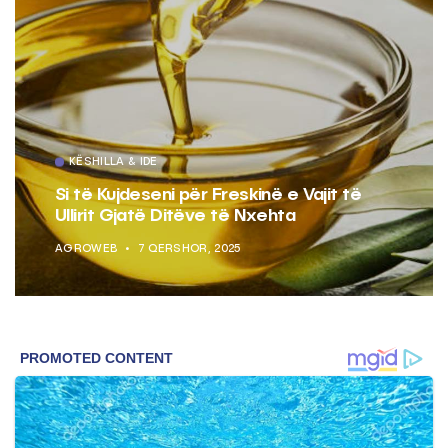
KËSHILLA & IDE
Si të Kujdeseni për Freskinë e Vajit të
Ullirit Gjatë Ditëve të Nxehta
AGROWEB
7 QERSHOR, 2025