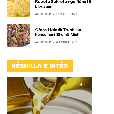
Receta Sekrete nga Nënat E
Elbasanit
AGROWEB
13 MARS, 2025
Çfarë i Ndodh Trupit kur
Konsumoni Shumë Mish
AGROWEB
4 KORRIK, 2025
KËSHILLA E DITËS