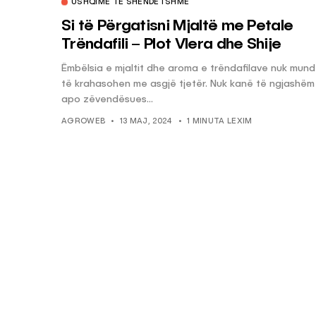
USHQIME TË SHËNDETSHME
Si të Përgatisni Mjaltë me Petale
Trëndafili – Plot Vlera dhe Shije
Ëmbëlsia e mjaltit dhe aroma e trëndafilave nuk mund
të krahasohen me asgjë tjetër. Nuk kanë të ngjashëm
apo zëvendësues...
AGROWEB
13 MAJ, 2024
1 MINUTA LEXIM