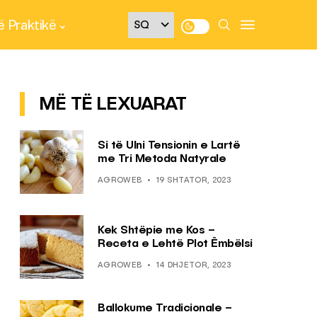
 Praktikë
MË TË LEXUARAT
Si të Ulni Tensionin e Lartë
me Tri Metoda Natyrale
AGROWEB
19 SHTATOR, 2023
Kek Shtëpie me Kos –
Receta e Lehtë Plot Ëmbëlsi
AGROWEB
14 DHJETOR, 2023
Ballokume Tradicionale –