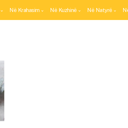
Në Krahasim
Në Kuzhinë
Në Natyrë
Në