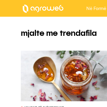
Në Formë
mjalte me trendafila