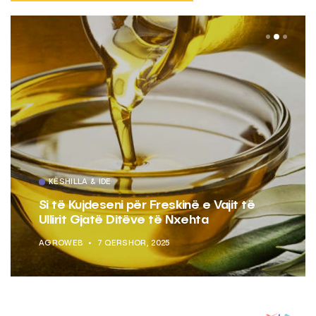
KËSHILLA & IDE
Si të Kujdeseni për Freskinë e Vajit të
Ullirit Gjatë Ditëve të Nxehta
AGROWEB
7 QERSHOR, 2025