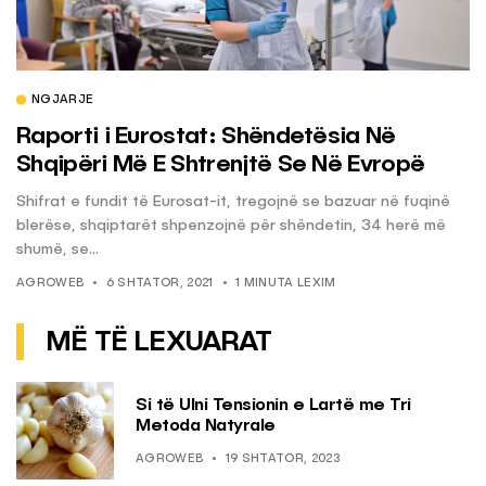
NGJARJE
Raporti i Eurostat: Shëndetësia Në
Shqipëri Më E Shtrenjtë Se Në Evropë
Shifrat e fundit të Eurosat-it, tregojnë se bazuar në fuqinë
blerëse, shqiptarët shpenzojnë për shëndetin, 34 herë më
shumë, se...
AGROWEB
6 SHTATOR, 2021
1 MINUTA LEXIM
MË TË LEXUARAT
Si të Ulni Tensionin e Lartë me Tri
Metoda Natyrale
AGROWEB
19 SHTATOR, 2023