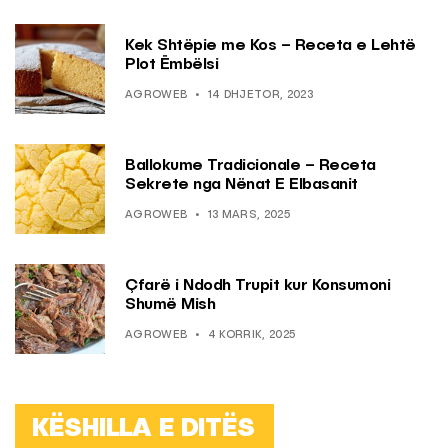
Kek Shtëpie me Kos – Receta e Lehtë
Plot Ëmbëlsi
AGROWEB
14 DHJETOR, 2023
Ballokume Tradicionale – Receta
Sekrete nga Nënat E Elbasanit
AGROWEB
13 MARS, 2025
Çfarë i Ndodh Trupit kur Konsumoni
Shumë Mish
AGROWEB
4 KORRIK, 2025
KËSHILLA E DITËS