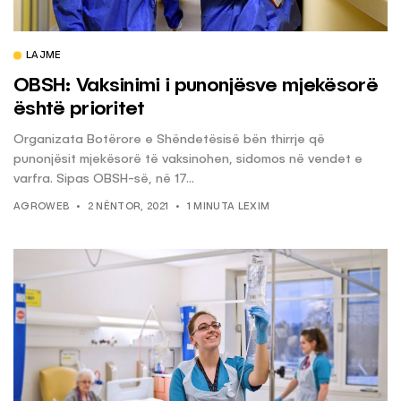
LAJME
OBSH: Vaksinimi i punonjësve mjekësorë
është prioritet
Organizata Botërore e Shëndetësisë bën thirrje që
punonjësit mjekësorë të vaksinohen, sidomos në vendet e
varfra. Sipas OBSH-së, në 17...
AGROWEB
2 NËNTOR, 2021
1 MINUTA LEXIM