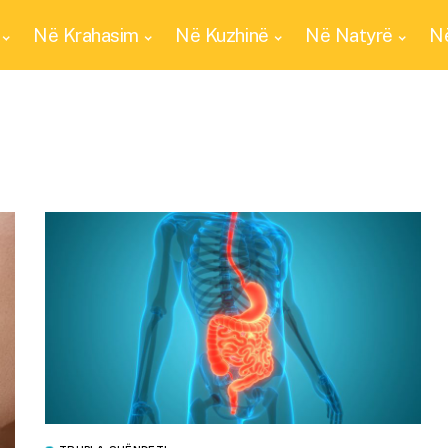
Në Krahasim
Në Kuzhinë
Në Natyrë
Në