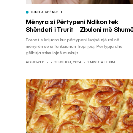
TRUPI & SHËNDETI
Mënyra si Përtypeni Ndikon tek
Shëndeti i Trurit – Zbuloni më Shum
Forcat e krijuara kur përtypeni luajnë një rol në
mënyrën se si funksionon trupi juaj. Përtypja dhe
gëlltitja stimulojnë muskujt...
AGROWEB
7 QERSHOR, 2024
1 MINUTA LEXIM