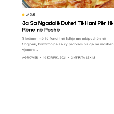
LAJME
KËSHILLA & IDE
Ja Sa Ngadalë Duhet Të Hani Për të
Pse Nuk Duhet të 
Rënë në Peshë
Letrën e Aluminit 
e Ushqimeve
Studimet më të fundit në lidhje me mbipeshën në
Shqipëri, konfirmojnë se ky problem nis që në moshën
AGROWEB
7 QERSHOR
vjeçare....
AGROWEB
16 KORRIK, 2021
2 MINUTA LEXIM