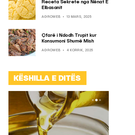
Receta Sekrete nga Nënat E
Elbasanit
AGROWEB
13 MARS, 2025
Çfarë i Ndodh Trupit kur
Konsumoni Shumë Mish
AGROWEB
4 KORRIK, 2025
KËSHILLA E DITËS