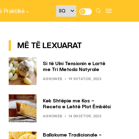
 Praktikë
MË TË LEXUARAT
Si të Ulni Tensionin e Lartë
me Tri Metoda Natyrale
AGROWEB
19 SHTATOR, 2023
Kek Shtëpie me Kos –
Receta e Lehtë Plot Ëmbëlsi
AGROWEB
14 DHJETOR, 2023
Ballokume Tradicionale –