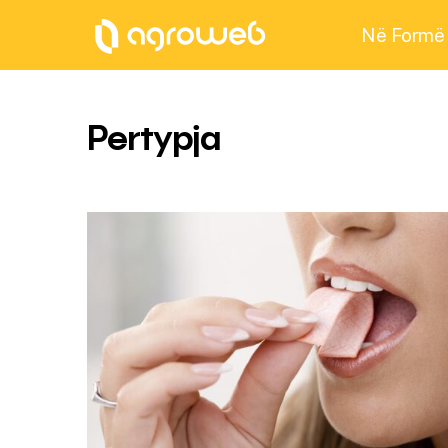
Në Formë
Pertypja