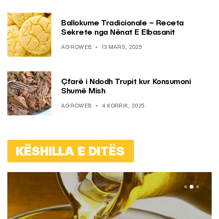
Ballokume Tradicionale – Receta
Sekrete nga Nënat E Elbasanit
AGROWEB
13 MARS, 2025
Çfarë i Ndodh Trupit kur Konsumoni
Shumë Mish
AGROWEB
4 KORRIK, 2025
KËSHILLA E DITËS