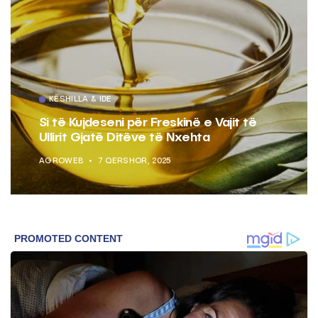
KËSHILLA & IDE
Si të Kujdeseni për Freskinë e Vajit të
Ullirit Gjatë Ditëve të Nxehta
AGROWEB
7 QERSHOR, 2025