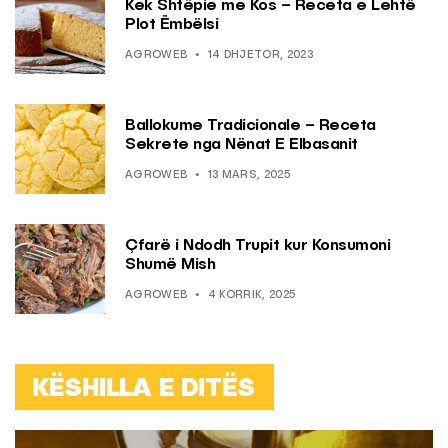
Kek Shtëpie me Kos – Receta e Lehtë
Plot Ëmbëlsi
AGROWEB
14 DHJETOR, 2023
Ballokume Tradicionale – Receta
Sekrete nga Nënat E Elbasanit
AGROWEB
13 MARS, 2025
Çfarë i Ndodh Trupit kur Konsumoni
Shumë Mish
AGROWEB
4 KORRIK, 2025
KËSHILLA E DITËS