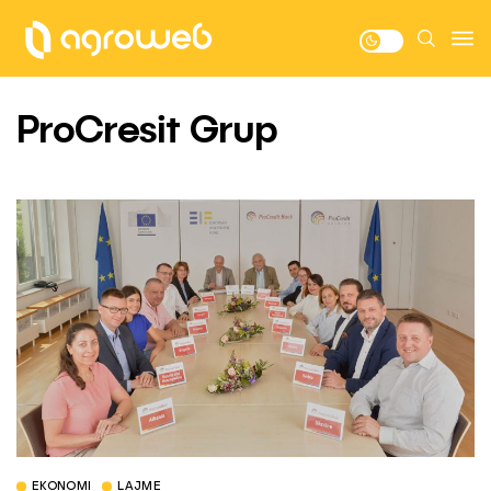
ProCresit Grup
EKONOMI
LAJME