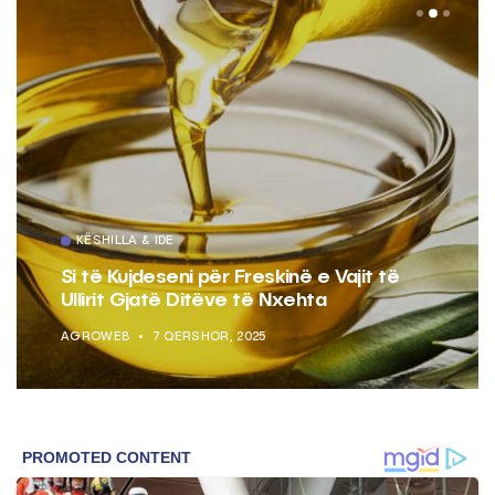
KËSHILLA & IDE
Si të Kujdeseni për Freskinë e Vajit të
Ullirit Gjatë Ditëve të Nxehta
AGROWEB
7 QERSHOR, 2025