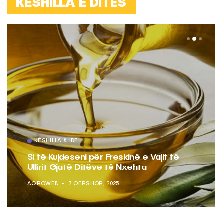
KËSHILLA E DITËS
KËSHILLA & IDE
Si të Kujdeseni për Freskinë e Vajit të
Ullirit Gjatë Ditëve të Nxehta
AGROWEB
7 QERSHOR, 2025