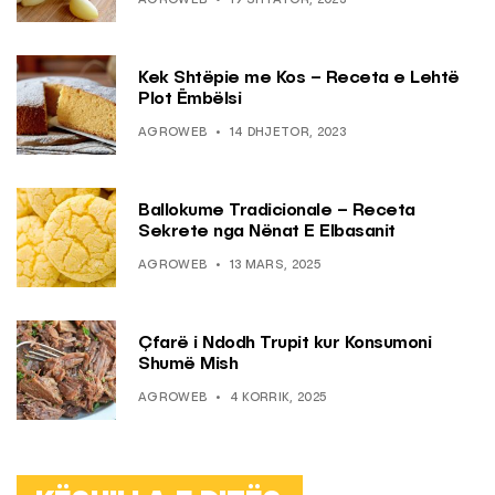
AGROWEB
19 SHTATOR, 2023
Kek Shtëpie me Kos – Receta e Lehtë
Plot Ëmbëlsi
AGROWEB
14 DHJETOR, 2023
Ballokume Tradicionale – Receta
Sekrete nga Nënat E Elbasanit
AGROWEB
13 MARS, 2025
Çfarë i Ndodh Trupit kur Konsumoni
Shumë Mish
AGROWEB
4 KORRIK, 2025