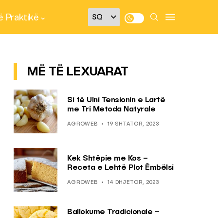
 Praktikë
MË TË LEXUARAT
Si të Ulni Tensionin e Lartë
me Tri Metoda Natyrale
AGROWEB
19 SHTATOR, 2023
Kek Shtëpie me Kos –
Receta e Lehtë Plot Ëmbëlsi
AGROWEB
14 DHJETOR, 2023
Ballokume Tradicionale –