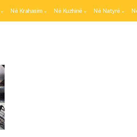
Në Krahasim
Në Kuzhinë
Në Natyrë
Në