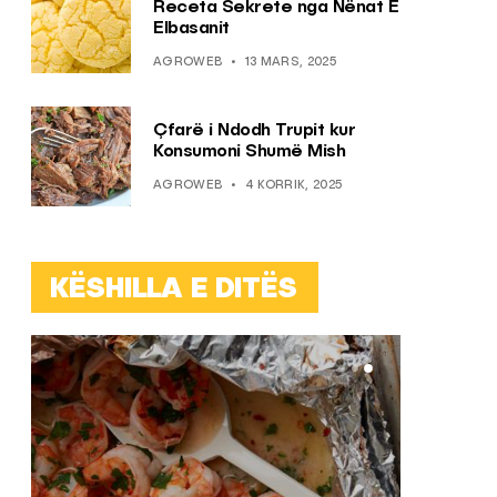
Receta Sekrete nga Nënat E
Elbasanit
AGROWEB
13 MARS, 2025
Çfarë i Ndodh Trupit kur
Konsumoni Shumë Mish
AGROWEB
4 KORRIK, 2025
KËSHILLA E DITËS