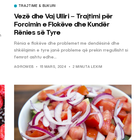
TRAJTIME & BUKURI
Vezë dhe Vaj Ulliri – Trajtimi për
KËSHILLA & IDE
Forcimin e Flokëve dhe Kundër
Përdorni
Rreziqet dhe Problemet që
Rënies së Tyre
n
për Ruajtjen
Vijnë Nga Akulloret e
Rënia e flokëve dhe problemet me dendësinë dhe
Vjetëruara
shkëlqimin e tyre janë probleme që prekin rregullisht si
, 2025
AGROWEB
10 QERSHOR, 2025
femrat ashtu edhe...
AGROWEB
15 MARS, 2024
2 MINUTA LEXIM