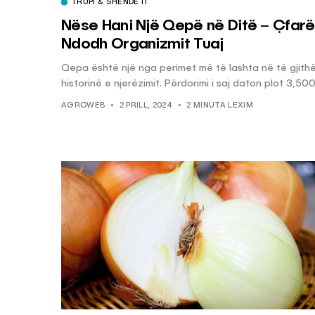
TRUPI & SHËNDETI
Nëse Hani Një Qepë në Ditë – Çfarë 
Ndodh Organizmit Tuaj
Qepa është një nga perimet më të lashta në të gjith
historinë e njerëzimit. Përdorimi i saj daton plot 3,500.
AGROWEB
2 PRILL, 2024
2 MINUTA LEXIM