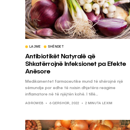
LAJME
SHËNDET
Antibiotikët Natyralë që
Shkatërrojnë Infeksionet pa Efekte
Anësore
Medikamentet farmaceutike mund të shërojnë një
sëmundje por edhe të nxisin dhjetëra reagime
inflamatore në të njëjtën kohë. I tillë...
AGROWEB
6 QERSHOR, 2022
2 MINUTA LEXIM