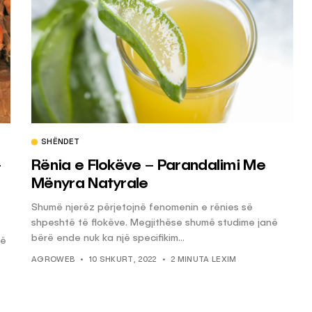
SHËNDET
–
Rënia e Flokëve – Parandalimi Me
Mënyra Natyrale
Shumë njerëz përjetojnë fenomenin e rënies së
shpeshtë të flokëve. Megjithëse shumë studime janë
bërë ende nuk ka një specifikim...
në
AGROWEB
10 SHKURT, 2022
2 MINUTA LEXIM