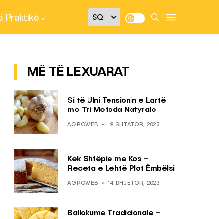
 Praktikë
MË TË LEXUARAT
Si të Ulni Tensionin e Lartë
me Tri Metoda Natyrale
AGROWEB
19 SHTATOR, 2023
Kek Shtëpie me Kos –
Receta e Lehtë Plot Ëmbëlsi
AGROWEB
14 DHJETOR, 2023
Ballokume Tradicionale –