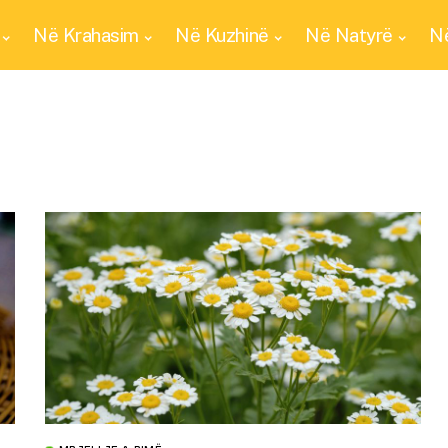
Në Krahasim
Në Kuzhinë
Në Natyrë
Në