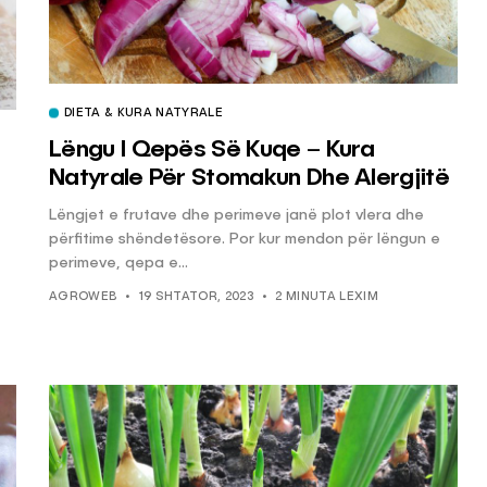
DIETA & KURA NATYRALE
Lëngu I Qepës Së Kuqe – Kura
Natyrale Për Stomakun Dhe Alergjitë
Lëngjet e frutave dhe perimeve janë plot vlera dhe
përfitime shëndetësore. Por kur mendon për lëngun e
perimeve, qepa e...
ë
AGROWEB
19 SHTATOR, 2023
2 MINUTA LEXIM