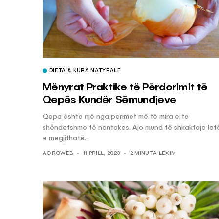
DIETA & KURA NATYRALE
Mënyrat Praktike të Përdorimit të
Qepës Kundër Sëmundjeve
Qepa është një nga perimet më të mira e të
shëndetshme të nëntokës. Ajo mund të shkaktojë lot
e megjithatë...
AGROWEB
11 PRILL, 2023
2 MINUTA LEXIM