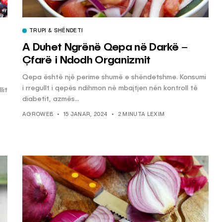
TRUPI & SHËNDETI
A Duhet Ngrënë Qepa në Darkë –
Çfarë i Ndodh Organizmit
Qepa është një perime shumë e shëndetshme. Konsumi
i rregullt i qepës ndihmon në mbajtjen nën kontroll të
lit
diabetit, azmës...
AGROWEB
15 JANAR, 2024
2 MINUTA LEXIM