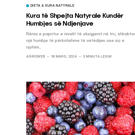
DIETA & KURA NATYRALE
Kura të Shpejta Natyrale Kundër
KËSHILLA & IDE
Humbjes së Ndjenjave
Pse Nuk Duhet të 
Rënia e papritur e nivelit të oksigjenit në tru, shkakto
Letrën e Aluminit 
një humbje të përkohshme të vetëdijes ose siç e
e Ushqimeve
njohim...
AGROWEB
7 QERSHOR
AGROWEB
18 MARS, 2024
3 MINUTA LEXIM