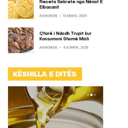
Receta Sekrete nga Nënat E
Elbasanit
AGROWEB
13 MARS, 2025
Çfarë i Ndodh Trupit kur
Konsumoni Shumë Mish
AGROWEB
4 KORRIK, 2025
KËSHILLA E DITËS