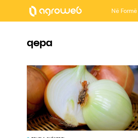
Në Formë
qepa