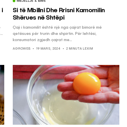
MBJELLJE & BIMË
i
Si të Mbillni Dhe Rrisni Kamomilin
Shërues në Shtëpi
ë
Çaji i kamomilit është një nga çajrat bimorë më
..
qetësues për trurin dhe shpirtin. Për lehtësi,
konsumatori zgjedh çajrat me...
AGROWEB
19 MARS, 2024
2 MINUTA LEXIM