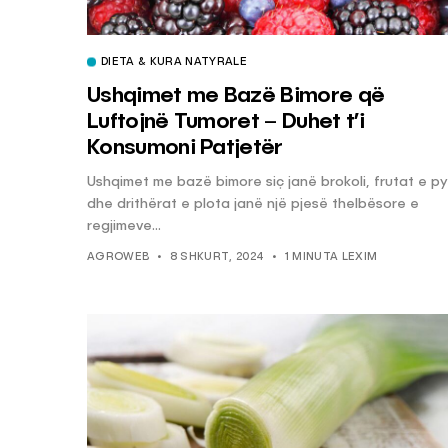
DIETA & KURA NATYRALE
Ushqimet me Bazë Bimore që
Luftojnë Tumoret – Duhet t’i
Konsumoni Patjetër
Ushqimet me bazë bimore siç janë brokoli, frutat e pyl
dhe drithërat e plota janë një pjesë thelbësore e
regjimeve...
AGROWEB
8 SHKURT, 2024
1 MINUTA LEXIM