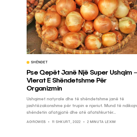
SHËNDET
Pse Qepët Janë Një Super Ushqim 
Vlerat E Shëndetshme Për
Organizmin
Ushqimet natyrale dhe të shëndetshme janë të
jashtëzakonshme për trupin e njeriut. Mund të ndikoj
shëndetin afatgjatë dhe atë afatshkurtër...
AGROWEB
11 SHKURT, 2022
2 MINUTA LEXIM