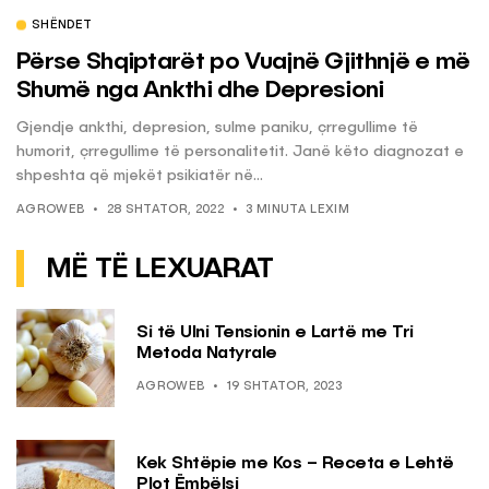
SHËNDET
Përse Shqiptarët po Vuajnë Gjithnjë e më
Shumë nga Ankthi dhe Depresioni
Gjendje ankthi, depresion, sulme paniku, çrregullime të
humorit, çrregullime të personalitetit. Janë këto diagnozat e
shpeshta që mjekët psikiatër në...
AGROWEB
28 SHTATOR, 2022
3 MINUTA LEXIM
MË TË LEXUARAT
Si të Ulni Tensionin e Lartë me Tri
Metoda Natyrale
AGROWEB
19 SHTATOR, 2023
Kek Shtëpie me Kos – Receta e Lehtë
Plot Ëmbëlsi