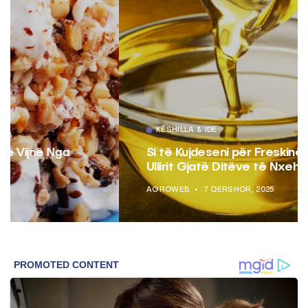
KËSHILLA & IDE
Si të Kujdeseni për Freskinë e Vajit të
Ullirit Gjatë Ditëve të Nxehta
AGROWEB
7 QERSHOR, 2025