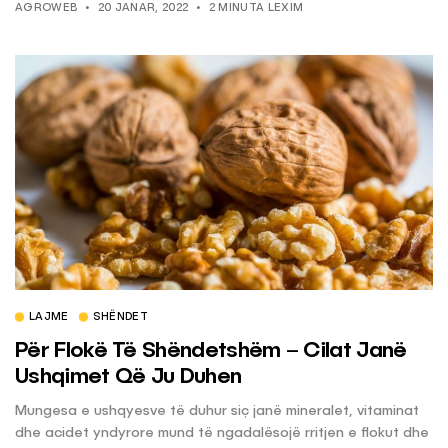
AGROWEB
20 JANAR, 2022
2 MINUTA LEXIM
LAJME
SHËNDET
Për Flokë Të Shëndetshëm – Cilat Janë
Ushqimet Që Ju Duhen
Mungesa e ushqyesve të duhur siç janë mineralet, vitaminat
dhe acidet yndyrore mund të ngadalësojë rritjen e flokut dhe