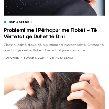
TRUPI & SHËNDETI
Problemi më i Përhapur me Flokët – Të
Vërtetat që Duhet të Dini
Zbokthi është diçka që nuk mund ta injorosh lehtë. Grimca të
bardha që veshin flokët dhe rrobat janë qeliza të...
AGROWEB
1 GUSHT, 2024
2 MINUTA LEXIM