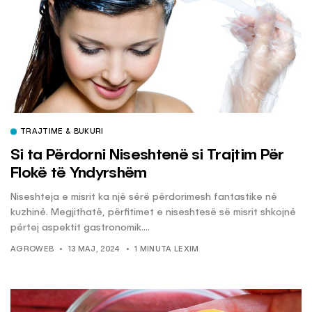
TRAJTIME & BUKURI
Si ta Përdorni Niseshtenë si Trajtim Për
Flokë të Yndyrshëm
Niseshteja e misrit ka një sërë përdorimesh fantastike në
kuzhinë. Megjithatë, përfitimet e niseshtesë së misrit shkojnë
përtej aspektit gastronomik....
AGROWEB
13 MAJ, 2024
1 MINUTA LEXIM