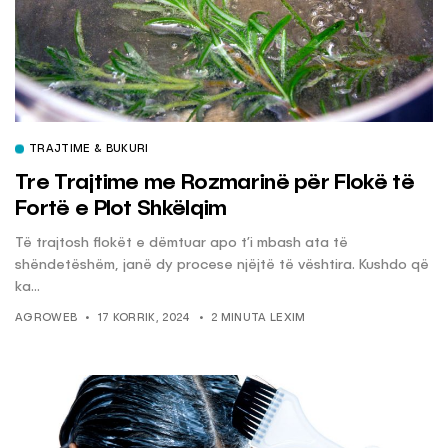
TRAJTIME & BUKURI
Tre Trajtime me Rozmarinë për Flokë të
Fortë e Plot Shkëlqim
Të trajtosh flokët e dëmtuar apo t’i mbash ata të
shëndetëshëm, janë dy procese njëjtë të vështira. Kushdo që
ka...
AGROWEB
17 KORRIK, 2024
2 MINUTA LEXIM