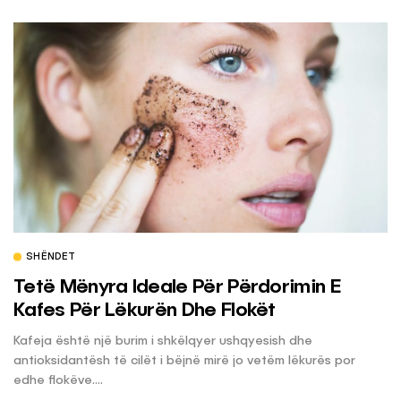
SHËNDET
Tetë Mënyra Ideale Për Përdorimin E
Kafes Për Lëkurën Dhe Flokët
Kafeja është një burim i shkëlqyer ushqyesish dhe
antioksidantësh të cilët i bëjnë mirë jo vetëm lëkurës por
edhe flokëve....