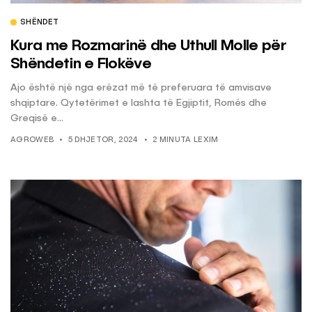
SHËNDET
Kura me Rozmarinë dhe Uthull Molle për
Shëndetin e Flokëve
Ajo është një nga erëzat më të preferuara të amvisave
shqiptare. Qytetërimet e lashta të Egjiptit, Romës dhe
Greqisë e...
AGROWEB
5 DHJETOR, 2024
2 MINUTA LEXIM