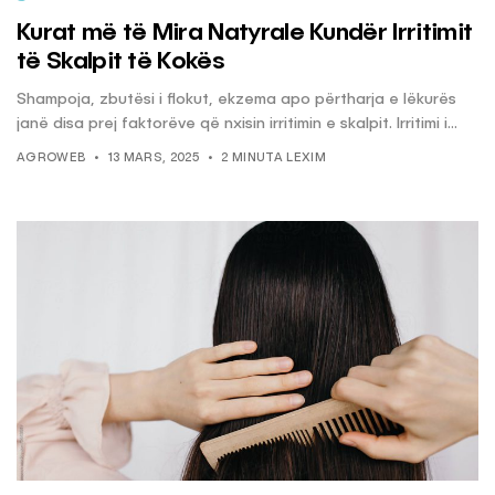
Kurat më të Mira Natyrale Kundër Irritimit
të Skalpit të Kokës
Shampoja, zbutësi i flokut, ekzema apo përtharja e lëkurës
janë disa prej faktorëve që nxisin irritimin e skalpit. Irritimi i...
AGROWEB
13 MARS, 2025
2 MINUTA LEXIM