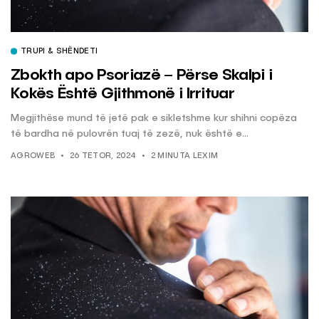
TRUPI & SHËNDETI
Zbokth apo Psoriazë – Përse Skalpi i
Kokës Është Gjithmonë i Irrituar
Megjithëse mund të jetë pak e sikletshme kur shihni copëza
të bardha në pulovrën tuaj të zezë, nuk është e...
AGROWEB
26 TETOR, 2024
2 MINUTA LEXIM