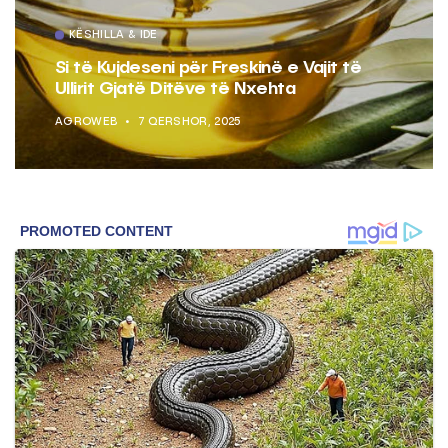
KËSHILLA & IDE
Si të Kujdeseni për Freskinë e Vajit të
Ullirit Gjatë Ditëve të Nxehta
AGROWEB
7 QERSHOR, 2025