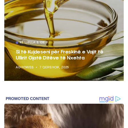
KËSHILLA & IDE
Si të Kujdeseni për Freskinë e Vajit të
Ullirit Gjatë Ditëve të Nxehta
AGROWEB
7 QERSHOR, 2025