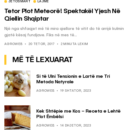
JETOSMART
LAJME
Tetor Plot Meteorë! Spektakël Yjesh Në
Qiellin Shqiptar
Një nga shfaqjet më të mira qiellore të vitit do të arrijë kulmin
gjatë kësaj fundjave. Fiks në mes të...
AGROWEB
20 TETOR, 2017
2 MINUTA LEXIM
MË TË LEXUARAT
Si të Ulni Tensionin e Lartë me Tri
Metoda Natyrale
AGROWEB
19 SHTATOR, 2023
Kek Shtëpie me Kos – Receta e Lehtë
Plot Ëmbëlsi
AGROWEB
14 DHJETOR, 2023