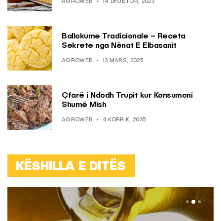
AGROWEB
14 DHJETOR, 2023
Ballokume Tradicionale – Receta
Sekrete nga Nënat E Elbasanit
AGROWEB
13 MARS, 2025
Çfarë i Ndodh Trupit kur Konsumoni
Shumë Mish
AGROWEB
4 KORRIK, 2025
KËSHILLA E DITËS