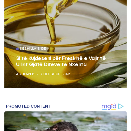
KËSHILLA & IDE
Si të Kujdeseni për Freskinë e Vajit të
Ullirit Gjatë Ditëve të Nxehta
AGROWEB
7 QERSHOR, 2025