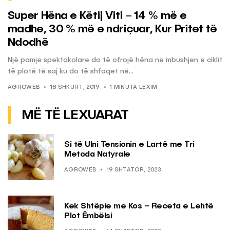
Super Hëna e Këtij Viti – 14 % më e
madhe, 30 % më e ndriçuar, Kur Pritet të
Ndodhë
Një pamje spektakolare do të ofrojë hëna në mbushjen e ciklit
të plotë të saj ku do të shfaqet në...
AGROWEB
18 SHKURT, 2019
1 MINUTA LEXIM
MË TË LEXUARAT
Si të Ulni Tensionin e Lartë me Tri
Metoda Natyrale
AGROWEB
19 SHTATOR, 2023
Kek Shtëpie me Kos – Receta e Lehtë
Plot Ëmbëlsi