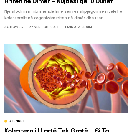
Rriten në Dimër – Kujdesi që ju Duhet
Një studim i ri mbi shëndetin e zemrës shpjegon se nivelet e
kolesterolit në organizëm rriten në dimër dhe ulen...
AGROWEB
29 NËNTOR, 2024
1 MINUTA LEXIM
SHËNDET
Kolesteroli I Lartë Tek Gratë – Si Ta