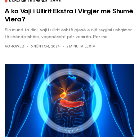
USHQIME TË SHËNDETSHME
A ka Vaji i Ullirit Ekstra i Virgjër më Shumë
Vlera?
Siç mund ta dini, vaji i ullirit është pjesë e një regjimi ushqimor
të shëndetshëm, veçanërisht për zemrën. Por me...
AGROWEB
6 NËNTOR, 2024
2 MINUTA LEXIM