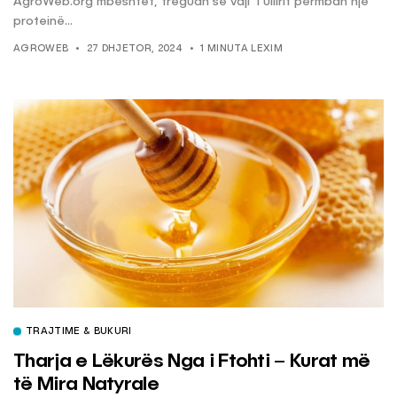
AgroWeb.org mbështet, treguan se vaji i ullirit përmban një
proteinë...
AGROWEB
27 DHJETOR, 2024
1 MINUTA LEXIM
TRAJTIME & BUKURI
Tharja e Lëkurës Nga i Ftohti – Kurat më
të Mira Natyrale