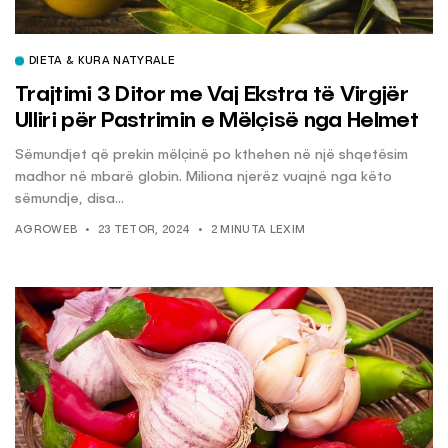
DIETA & KURA NATYRALE
Trajtimi 3 Ditor me Vaj Ekstra të Virgjër
Ulliri për Pastrimin e Mëlçisë nga Helmet
Sëmundjet që prekin mëlçinë po kthehen në një shqetësim
madhor në mbarë globin. Miliona njerëz vuajnë nga këto
sëmundje, disa...
AGROWEB
23 TETOR, 2024
2 MINUTA LEXIM