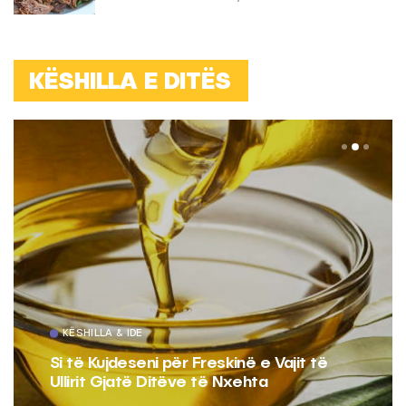
KËSHILLA E DITËS
KËSHILLA & IDE
Pse Nuk Duhet të Përdorni Letrën e
Aluminit për Ruajtjen e Ushqimeve