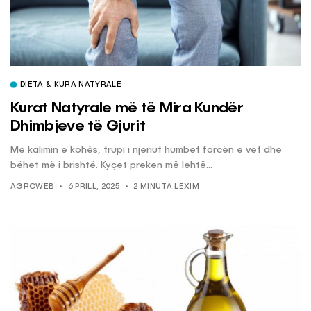
DIETA & KURA NATYRALE
Kurat Natyrale më të Mira Kundër
Dhimbjeve të Gjurit
Me kalimin e kohës, trupi i njeriut humbet forcën e vet dhe
bëhet më i brishtë. Kyçet preken më lehtë...
AGROWEB
6 PRILL, 2025
2 MINUTA LEXIM