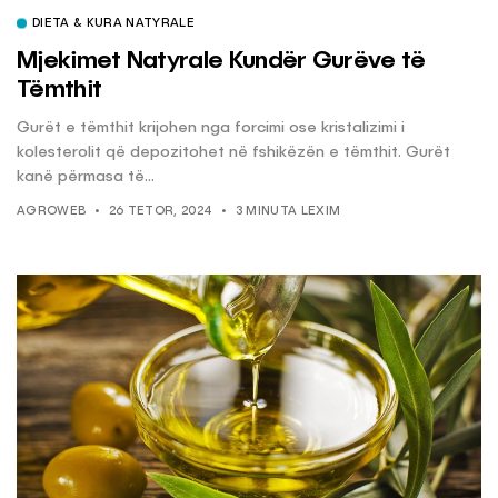
DIETA & KURA NATYRALE
Mjekimet Natyrale Kundër Gurëve të
Tëmthit
Gurët e tëmthit krijohen nga forcimi ose kristalizimi i
kolesterolit që depozitohet në fshikëzën e tëmthit. Gurët
kanë përmasa të...
AGROWEB
26 TETOR, 2024
3 MINUTA LEXIM