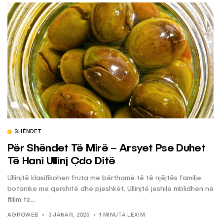
SHËNDET
Për Shëndet Të Mirë – Arsyet Pse Duhet
Të Hani Ullinj Çdo Ditë
Ullinjtë klasifikohen fruta me bërthamë të të njëjtës familje
botanike me qershitë dhe pjeshkët. Ullinjtë jeshilë mblidhen në
fillim të...
AGROWEB
3 JANAR, 2025
1 MINUTA LEXIM