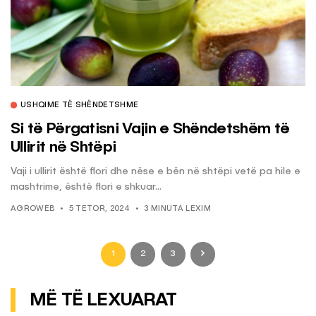
USHQIME TË SHËNDETSHME
Si të Përgatisni Vajin e Shëndetshëm të
Ullirit në Shtëpi
Vaji i ullirit është flori dhe nëse e bën në shtëpi vetë pa hile e
mashtrime, është flori e shkuar...
AGROWEB
5 TETOR, 2024
3 MINUTA LEXIM
1
2
3
MË TË LEXUARAT