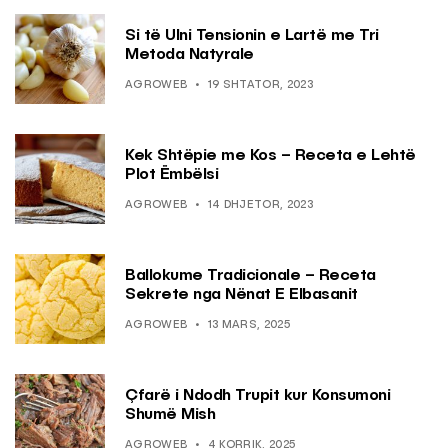
Si të Ulni Tensionin e Lartë me Tri
Metoda Natyrale
AGROWEB
19 SHTATOR, 2023
Kek Shtëpie me Kos – Receta e Lehtë
Plot Ëmbëlsi
AGROWEB
14 DHJETOR, 2023
Ballokume Tradicionale – Receta
Sekrete nga Nënat E Elbasanit
AGROWEB
13 MARS, 2025
Çfarë i Ndodh Trupit kur Konsumoni
Shumë Mish
AGROWEB
4 KORRIK, 2025