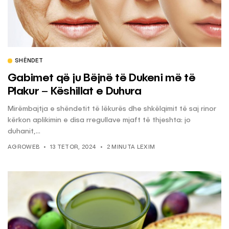
SHËNDET
Gabimet që ju Bëjnë të Dukeni më të
Plakur – Këshillat e Duhura
Mirëmbajtja e shëndetit të lëkurës dhe shkëlqimit të saj rinor
kërkon aplikimin e disa rregullave mjaft të thjeshta: jo
duhanit,...
AGROWEB
13 TETOR, 2024
2 MINUTA LEXIM