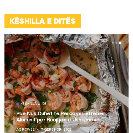
KËSHILLA E DITËS
KËSHILLA & IDE
Rreziqet dhe Problemet që Vijnë Nga
Akulloret e Vjetëruara
AGROWEB
10 QERSHOR, 2025