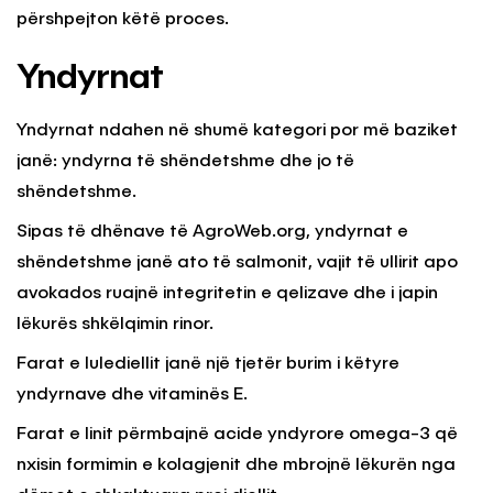
përshpejton këtë proces.
Yndyrnat
Yndyrnat ndahen në shumë kategori por më baziket
janë: yndyrna të shëndetshme dhe jo të
shëndetshme.
Sipas të dhënave të AgroWeb.org, yndyrnat e
shëndetshme janë ato të salmonit, vajit të ullirit apo
avokados ruajnë integritetin e qelizave dhe i japin
lëkurës shkëlqimin rinor.
Farat e lulediellit janë një tjetër burim i këtyre
yndyrnave dhe vitaminës E.
Farat e linit përmbajnë acide yndyrore omega-3 që
nxisin formimin e kolagjenit dhe mbrojnë lëkurën nga