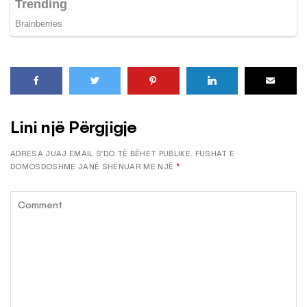
Lini një Përgjigje
ADRESA JUAJ EMAIL S’DO TË BËHET PUBLIKE.
FUSHAT E
DOMOSDOSHME JANË SHËNUAR ME NJË
*