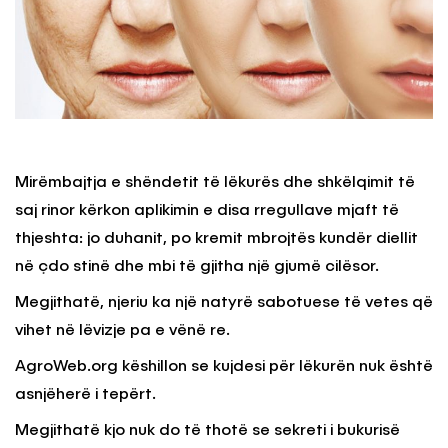
Mirëmbajtja e shëndetit të lëkurës dhe shkëlqimit të
saj rinor kërkon aplikimin e disa rregullave mjaft të
thjeshta: jo duhanit, po kremit mbrojtës kundër diellit
në çdo stinë dhe mbi të gjitha një gjumë cilësor.
Megjithatë, njeriu ka një natyrë sabotuese të vetes që
vihet në lëvizje pa e vënë re.
AgroWeb.org këshillon se kujdesi për lëkurën nuk është
asnjëherë i tepërt.
Megjithatë kjo nuk do të thotë se sekreti i bukurisë