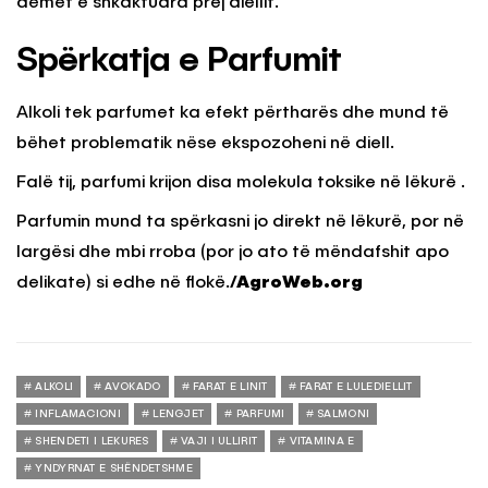
dëmet e shkaktuara prej diellit.
Spërkatja e Parfumit
Alkoli tek parfumet ka efekt përtharës dhe mund të
bëhet problematik nëse ekspozoheni në diell.
Falë tij, parfumi krijon disa molekula toksike në lëkurë .
Parfumin mund ta spërkasni jo direkt në lëkurë, por në
largësi dhe mbi rroba (por jo ato të mëndafshit apo
delikate) si edhe në flokë.
/AgroWeb.org
ALKOLI
AVOKADO
FARAT E LINIT
FARAT E LULEDIELLIT
INFLAMACIONI
LENGJET
PARFUMI
SALMONI
SHENDETI I LEKURES
VAJI I ULLIRIT
VITAMINA E
YNDYRNAT E SHËNDETSHME