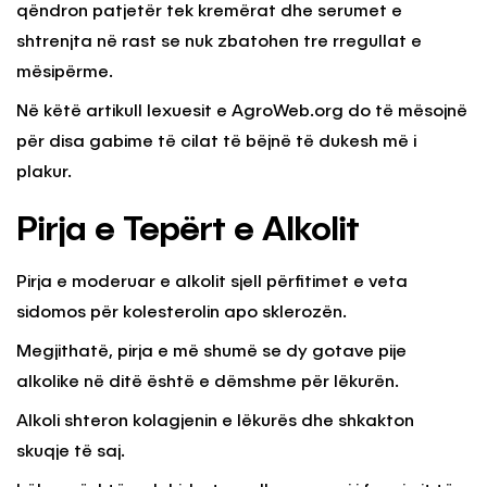
qëndron patjetër tek kremërat dhe serumet e
shtrenjta në rast se nuk zbatohen tre rregullat e
mësipërme.
Në këtë artikull lexuesit e AgroWeb.org do të mësojnë
për disa gabime të cilat të bëjnë të dukesh më i
plakur.
Pirja e Tepërt e Alkolit
Pirja e moderuar e alkolit sjell përfitimet e veta
sidomos për kolesterolin apo sklerozën.
Megjithatë, pirja e më shumë se dy gotave pije
alkolike në ditë është e dëmshme për lëkurën.
Alkoli shteron kolagjenin e lëkurës dhe shkakton
skuqje të saj.