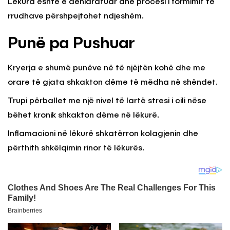
Lëkura është e dehidratuar dhe procesi i formimit të
rrudhave përshpejtohet ndjeshëm.
Punë pa Pushuar
Kryerja e shumë punëve në të njëjtën kohë dhe me
orare të gjata shkakton dëme të mëdha në shëndet.
Trupi përballet me një nivel të lartë stresi i cili nëse
bëhet kronik shkakton dëme në lëkurë.
Inflamacioni në lëkurë shkatërron kolagjenin dhe
përthith shkëlqimin rinor të lëkurës.