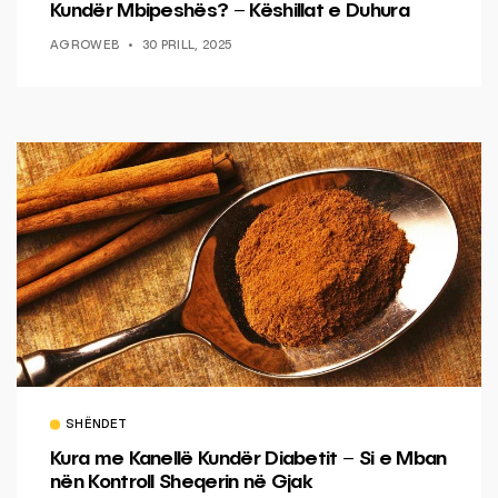
Kundër Mbipeshës? – Këshillat e Duhura
AGROWEB
30 PRILL, 2025
SHËNDET
Kura me Kanellë Kundër Diabetit – Si e Mban
nën Kontroll Sheqerin në Gjak