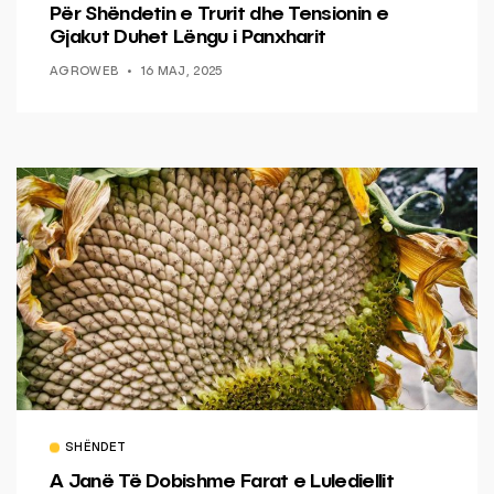
Për Shëndetin e Trurit dhe Tensionin e
Gjakut Duhet Lëngu i Panxharit
AGROWEB
16 MAJ, 2025
SHËNDET
A Janë Të Dobishme Farat e Lulediellit