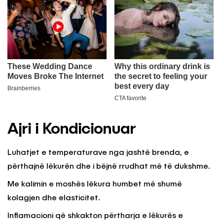
Ajri i Kondicionuar
Luhatjet e temperaturave nga jashtë brenda, e
përthajnë lëkurën dhe i bëjnë rrudhat më të dukshme.
Me kalimin e moshës lëkura humbet më shumë
kolagjen dhe elasticitet.
Inflamacioni që shkakton përtharja e lëkurës e