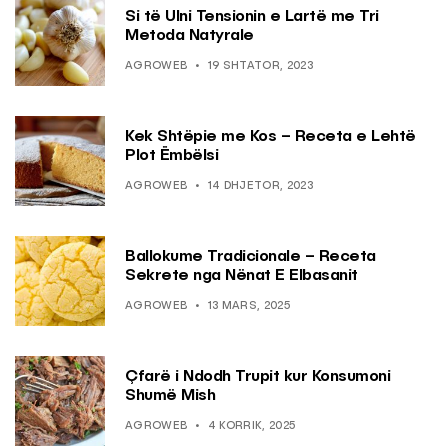
Si të Ulni Tensionin e Lartë me Tri
Metoda Natyrale
AGROWEB
19 SHTATOR, 2023
Kek Shtëpie me Kos – Receta e Lehtë
Plot Ëmbëlsi
AGROWEB
14 DHJETOR, 2023
Ballokume Tradicionale – Receta
Sekrete nga Nënat E Elbasanit
AGROWEB
13 MARS, 2025
Çfarë i Ndodh Trupit kur Konsumoni
Shumë Mish
AGROWEB
4 KORRIK, 2025