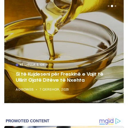
KËSHILLA & IDE
Si të Kujdeseni për Freskinë e Vajit të
Ullirit Gjatë Ditëve të Nxehta
AGROWEB
7 QERSHOR, 2025