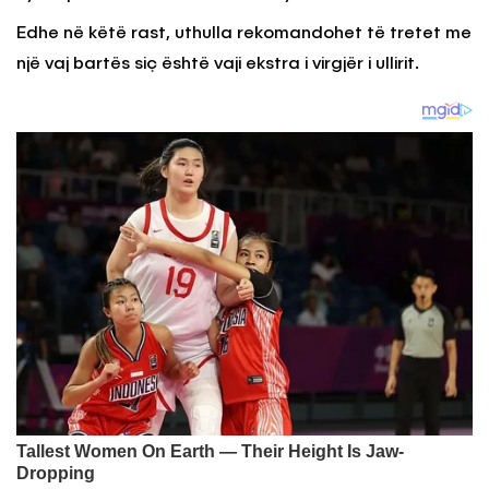
Edhe në këtë rast, uthulla rekomandohet të tretet me
një vaj bartës siç është vaji ekstra i virgjër i ullirit.