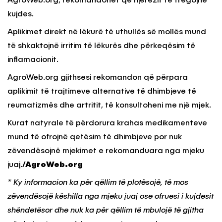
AgroWeb.org, rekomandohet që njerëzit të tregojnë
kujdes.
Aplikimet direkt në lëkurë të uthullës së mollës mund
të shkaktojnë irritim të lëkurës dhe përkeqësim të
inflamacionit.
AgroWeb.org gjithsesi rekomandon që përpara
aplikimit të trajtimeve alternative të dhimbjeve të
reumatizmës dhe artritit, të konsultoheni me një mjek.
Kurat natyrale të përdorura krahas medikamenteve
mund të ofrojnë qetësim të dhimbjeve por nuk
zëvendësojnë mjekimet e rekomanduara nga mjeku
juaj.
/AgroWeb.org
* Ky informacion ka për qëllim të plotësojë, të mos
zëvendësojë këshilla nga mjeku juaj ose ofruesi i kujdesit
shëndetësor dhe nuk ka për qëllim të mbulojë të gjitha