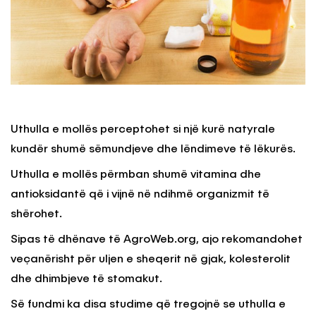
Uthulla e mollës perceptohet si një kurë natyrale
kundër shumë sëmundjeve dhe lëndimeve të lëkurës.
Uthulla e mollës përmban shumë vitamina dhe
antioksidantë që i vijnë në ndihmë organizmit të
shërohet.
Sipas të dhënave të AgroWeb.org, ajo rekomandohet
veçanërisht për uljen e sheqerit në gjak, kolesterolit
dhe dhimbjeve të stomakut.
Së fundmi ka disa studime që tregojnë se uthulla e