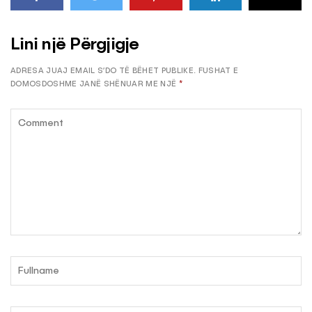
Lini një Përgjigje
ADRESA JUAJ EMAIL S’DO TË BËHET PUBLIKE.
FUSHAT E
DOMOSDOSHME JANË SHËNUAR ME NJË
*