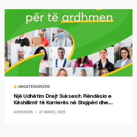
UNCATEGORIZED
Një Udhëtim Drejt Suksesit: Rëndësia e
Këshillimit të Karrierës në Shqipëri dhe
Marrëdhënia Prindër-Fëmijë
AGROWEB
27 MARS, 2025