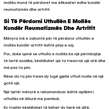
mollës mund të përdoret me efikasitet edhe kundër
reumatizmës dhe artritit.
Si Të Përdorni Uthullën E Mollës
Kundër Reumatizmës Dhe Artritit
Mënyra më e zakontë për të përdorur uthullën e
mollës kundër artritit është pirja e saj.
Por, duke qenë se uthulla e mollës ka një përmbajtje
të lartë acidike, këshillohet që ta tresni në ujë atë dhe
më pas ta pini.
Nëse do ta pini tresni dy lugë gjelle uthull molle në një
gotë ujë.
Një tjetër mënyrë e rekomanduar është aplikimi i
uthullës në lëkurë me pambuk.
Ky trajtim këshillohet të bëhet dy herë në ditë.