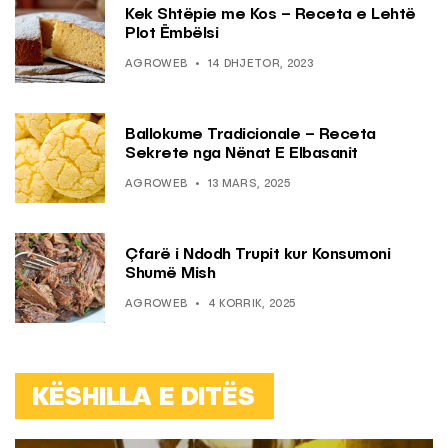
Kek Shtëpie me Kos – Receta e Lehtë
Plot Ëmbëlsi
AGROWEB
14 DHJETOR, 2023
Ballokume Tradicionale – Receta
Sekrete nga Nënat E Elbasanit
AGROWEB
13 MARS, 2025
Çfarë i Ndodh Trupit kur Konsumoni
Shumë Mish
AGROWEB
4 KORRIK, 2025
KËSHILLA E DITËS