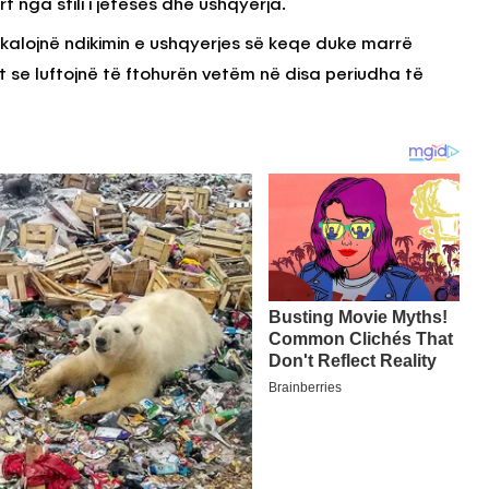
t nga stili i jetesës dhe ushqyerja.
kalojnë ndikimin e ushqyerjes së keqe duke marrë
se luftojnë të ftohurën vetëm në disa periudha të