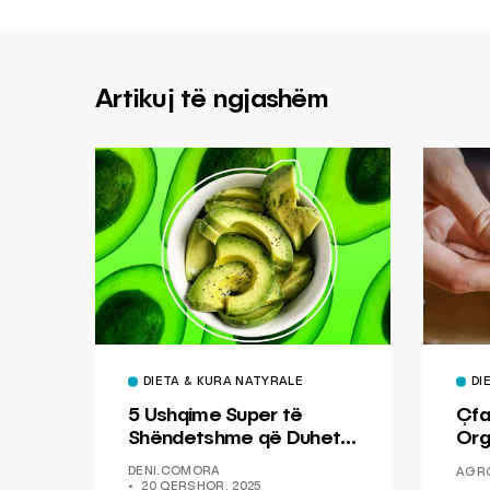
Artikuj të ngjashëm
DIETA & KURA NATYRALE
DI
5 Ushqime Super të
Çfa
Shëndetshme që Duhet
Org
të Shtosh në Dietën
The
DENI.COMORA
AGR
Tënde
20 QERSHOR, 2025