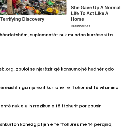
 shëndetshëm, suplementët nuk munden kurrësesi ta
oWeb.org, zbuloi se njerëzit që konsumojnë hudhër çdo
rësisht nga njerëzit kur janë të ftohur është vitamina
të nuk e ulin rrezikun e të ftohurit por zbusin
 shkurton kohëzgjatjen e të ftohurës me 14 përqind,