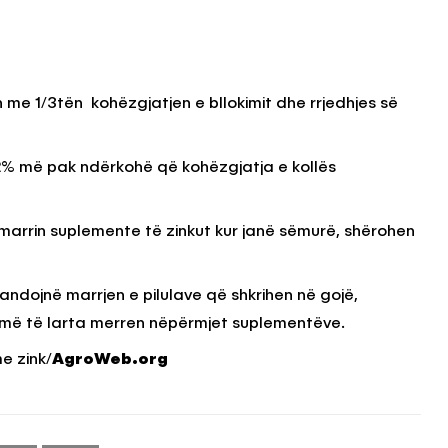
n me 1/3tën kohëzgjatjen e bllokimit dhe rrjedhjes së
 22% më pak ndërkohë që kohëzgjatja e kollës
 marrin suplemente të zinkut kur janë sëmurë, shërohen
andojnë marrjen e pilulave që shkrihen në gojë,
më të larta merren nëpërmjet suplementëve.
e zink/
AgroWeb.org