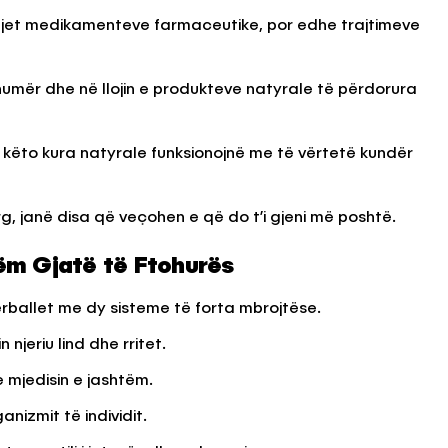
jet medikamenteve farmaceutike, por edhe trajtimeve
KËSHILLA & IDE
numër dhe në llojin e produkteve natyrale të përdorura
blemet që
Si të Kujdeseni për Freskinë e
t e
Vajit të Ullirit Gjatë Ditëve të
Nxehta
 këto kura natyrale funksionojnë me të vërtetë kundër
, 2025
AGROWEB
7 QERSHOR, 2025
, janë disa që veçohen e që do t’i gjeni më poshtë.
ëm Gjatë të Ftohurës
përballet me dy sisteme të forta mbrojtëse.
n njeriu lind dhe rritet.
e mjedisin e jashtëm.
nizmit të individit.