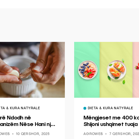
ETA & KURA NATYRALE
DIETA & KURA NATYRALE
rë Ndodh në
Mëngjeset me 400 kal
anizëm Nëse Hani një
Shijoni ushqimet tuaja
lpi Hudhër në Darkë
preferuara pa shtuar 
OWEB
10 QERSHOR, 2025
AGROWEB
7 QERSHOR, 202
peshë