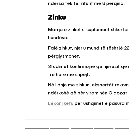
ndërsa tek të rriturit me 8 përqind.
Zinku
Marrja e zinkut si suplement shkurto
hundëve.
Falë zinkut, njeriu mund të tështijë
përgjysmohet.
Studimet konfirmojnë që njerëzit që
tre herë më shpejt.
Në lidhje me zinkun, ekspertët rekom
ndërkohë që për vitaminën C dozat 
Lexoni këtu
për ushqimet e pasura m