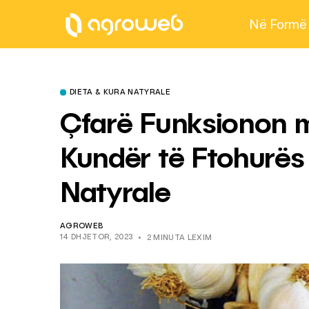
Në Formë
DIETA & KURA NATYRALE
Çfarë Funksionon m
Kundër të Ftohurës 
Natyrale
AGROWEB
14 DHJETOR, 2023
2 MINUTA LEXIM