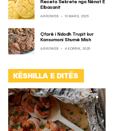
Receta Sekrete nga Nënat E
Elbasanit
AGROWEB
13 MARS, 2025
Çfarë i Ndodh Trupit kur
Konsumoni Shumë Mish
AGROWEB
4 KORRIK, 2025
KËSHILLA E DITËS