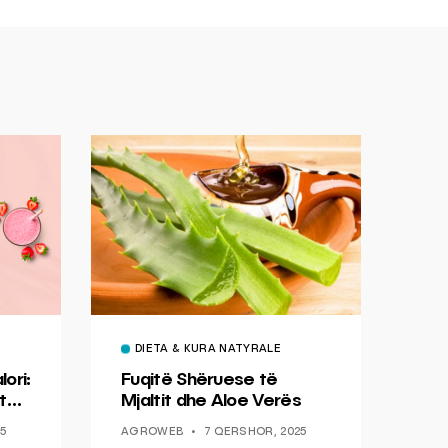
DIETA & KURA NATYRALE
ori:
Fuqitë Shëruese të
 të
Mjaltit dhe Aloe Verës
në
5
AGROWEB
7 QERSHOR, 2025