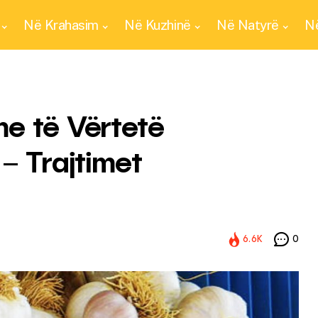
Në Krahasim
Në Kuzhinë
Në Natyrë
Në
e të Vërtetë
– Trajtimet
6.6K
0