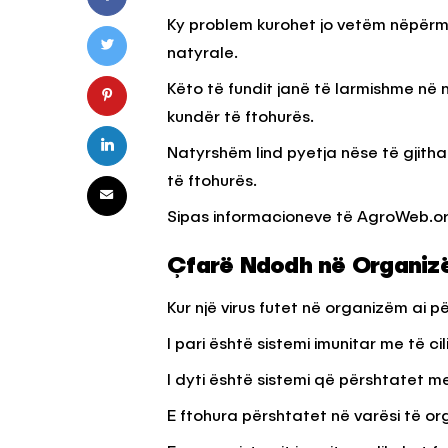
Ky problem kurohet jo vetëm nëpërm
natyrale.
HILLA & IDE
KËSHILLA & IDE
Këto të fundit janë të larmishme në 
Nuk Duhet të Përdorni
Rreziqet dhe Pro
kundër të ftohurës.
ën e Aluminit për Ruajtjen
Vijnë Nga Akullore
shqimeve
Vjetëruara
Natyrshëm lind pyetja nëse të gjitha
OWEB
7 QERSHOR, 2025
AGROWEB
10 QERSHOR
të ftohurës.
Sipas informacioneve të AgroWeb.org
Çfarë Ndodh në Organiz
Kur një virus futet në organizëm ai 
I pari është sistemi imunitar me të cili
I dyti është sistemi që përshtatet m
E ftohura përshtatet në varësi të orga