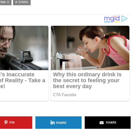
INA C
ZINKU
PIN
SHARE
SHARE