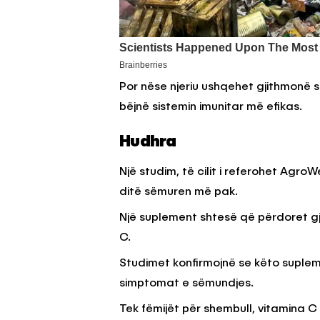
Por nëse njeriu ushqehet gjithmonë
bëjnë sistemin imunitar më efikas.
Hudhra
Një studim, të cilit i referohet Agr
ditë sëmuren më pak.
Një suplement shtesë që përdoret gjë
C.
Studimet konfirmojnë se këto suplemen
simptomat e sëmundjes.
Tek fëmijët për shembull, vitamina C