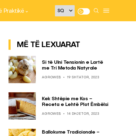
 Praktikë
MË TË LEXUARAT
Si të Ulni Tensionin e Lartë
me Tri Metoda Natyrale
AGROWEB
19 SHTATOR, 2023
Kek Shtëpie me Kos –
Receta e Lehtë Plot Ëmbëlsi
AGROWEB
14 DHJETOR, 2023
Ballokume Tradicionale –