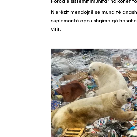
Forca e sistemit imunitar ndikohet for
Njerëzit mendojnë se mund të anash
suplementë apo ushqime që besohet 
vitit.