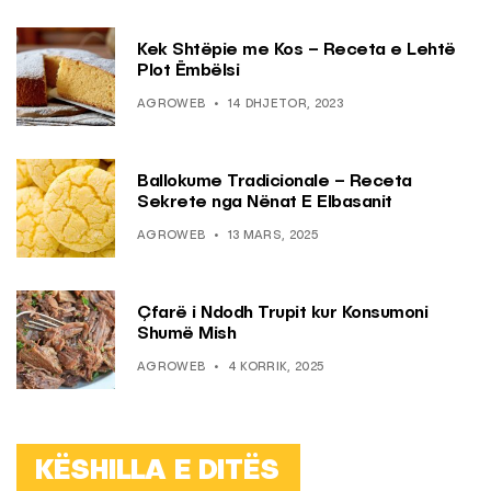
Kek Shtëpie me Kos – Receta e Lehtë
Plot Ëmbëlsi
AGROWEB
14 DHJETOR, 2023
Ballokume Tradicionale – Receta
Sekrete nga Nënat E Elbasanit
AGROWEB
13 MARS, 2025
Çfarë i Ndodh Trupit kur Konsumoni
Shumë Mish
AGROWEB
4 KORRIK, 2025
KËSHILLA E DITËS