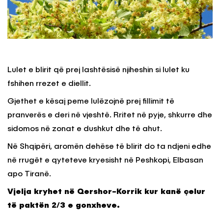
Lulet e blirit që prej lashtësisë njiheshin si lulet ku
fshihen rrezet e diellit.
Gjethet e kësaj peme lulëzojnë prej fillimit të
pranverës e deri në vjeshtë. Rritet në pyje, shkurre dhe
sidomos në zonat e dushkut dhe të ahut.
Në Shqipëri, aromën dehëse të blirit do ta ndjeni edhe
në rrugët e qyteteve kryesisht në Peshkopi, Elbasan
apo Tiranë.
Vjelja kryhet në Qershor-Korrik kur kanë çelur
të paktën 2/3 e gonxheve.