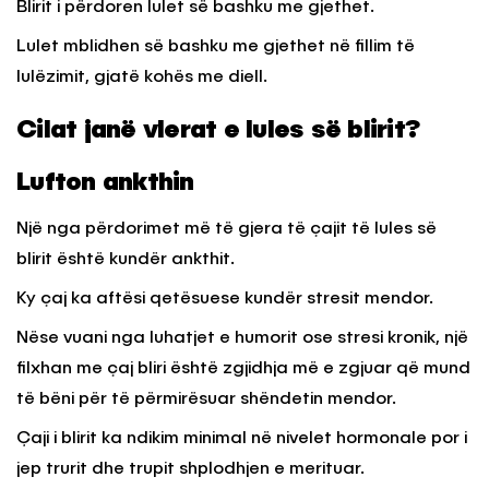
Blirit i përdoren lulet së bashku me gjethet.
Lulet mblidhen së bashku me gjethet në fillim të
lulëzimit, gjatë kohës me diell.
Cilat janë vlerat e lules së blirit?
Lufton ankthin
Një nga përdorimet më të gjera të çajit të lules së
blirit është kundër ankthit.
Ky çaj ka aftësi qetësuese kundër stresit mendor.
Nëse vuani nga luhatjet e humorit ose stresi kronik, një
filxhan me çaj bliri është zgjidhja më e zgjuar që mund
të bëni për të përmirësuar shëndetin mendor.
Çaji i blirit ka ndikim minimal në nivelet hormonale por i
jep trurit dhe trupit shplodhjen e merituar.