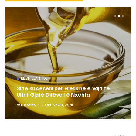
KËSHILLA & IDE
Si të Kujdeseni për Freskinë e Vajit të
Ullirit Gjatë Ditëve të Nxehta
AGROWEB
7 QERSHOR, 2025