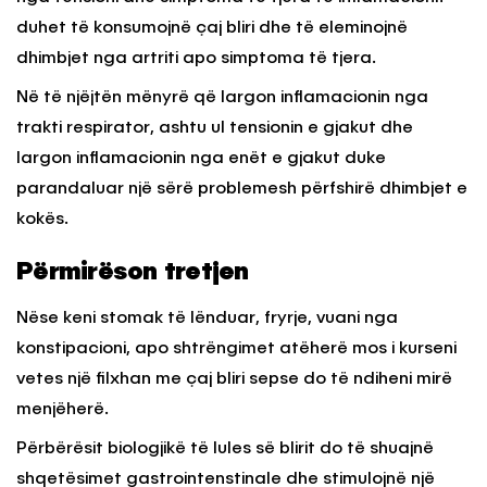
duhet të konsumojnë çaj bliri dhe të eleminojnë
dhimbjet nga artriti apo simptoma të tjera.
Në të njëjtën mënyrë që largon inflamacionin nga
trakti respirator, ashtu ul tensionin e gjakut dhe
largon inflamacionin nga enët e gjakut duke
parandaluar një sërë problemesh përfshirë dhimbjet e
kokës.
Përmirëson tretjen
Nëse keni stomak të lënduar, fryrje, vuani nga
konstipacioni, apo shtrëngimet atëherë mos i kurseni
vetes një filxhan me çaj bliri sepse do të ndiheni mirë
menjëherë.
Përbërësit biologjikë të lules së blirit do të shuajnë
shqetësimet gastrointenstinale dhe stimulojnë një