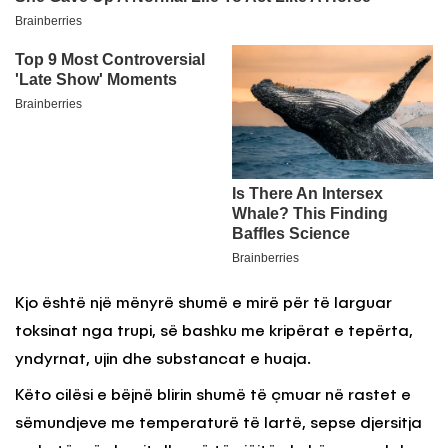
Kjo është një mënyrë shumë e mirë për të larguar
toksinat nga trupi, së bashku me kripërat e tepërta,
yndyrnat, ujin dhe substancat e huaja.
Këto cilësi e bëjnë blirin shumë të çmuar në rastet e
sëmundjeve me temperaturë të lartë, sepse djersitja