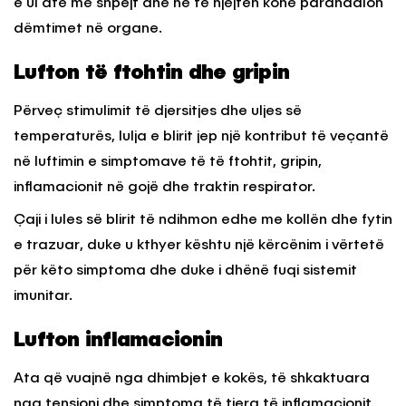
e ul atë më shpejt dhe në të njëjtën kohë parandalon
dëmtimet në organe.
Lufton të ftohtin dhe gripin
Përveç stimulimit të djersitjes dhe uljes së
temperaturës, lulja e blirit jep një kontribut të veçantë
në luftimin e simptomave të të ftohtit, gripin,
inflamacionit në gojë dhe traktin respirator.
Çaji i lules së blirit të ndihmon edhe me kollën dhe fytin
e trazuar, duke u kthyer kështu një kërcënim i vërtetë
për këto simptoma dhe duke i dhënë fuqi sistemit
imunitar.
Lufton inflamacionin
Ata që vuajnë nga dhimbjet e kokës, të shkaktuara
nga tensioni dhe simptoma të tjera të inflamacionit