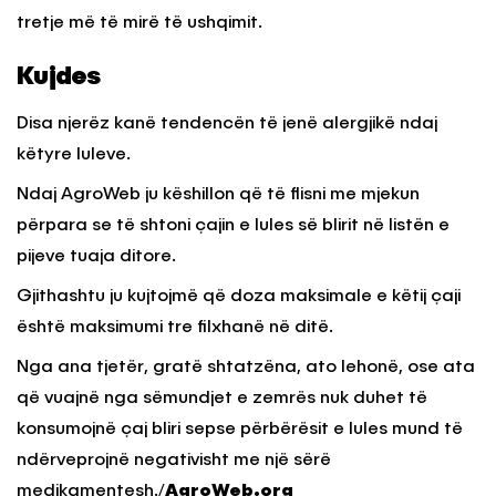
tretje më të mirë të ushqimit.
Kujdes
Disa njerëz kanë tendencën të jenë alergjikë ndaj
këtyre luleve.
Ndaj AgroWeb ju këshillon që të flisni me mjekun
përpara se të shtoni çajin e lules së blirit në listën e
pijeve tuaja ditore.
Gjithashtu ju kujtojmë që doza maksimale e këtij çaji
është maksimumi tre filxhanë në ditë.
Nga ana tjetër, gratë shtatzëna, ato lehonë, ose ata
që vuajnë nga sëmundjet e zemrës nuk duhet të
konsumojnë çaj bliri sepse përbërësit e lules mund të
ndërveprojnë negativisht me një sërë
medikamentesh./
AgroWeb.org