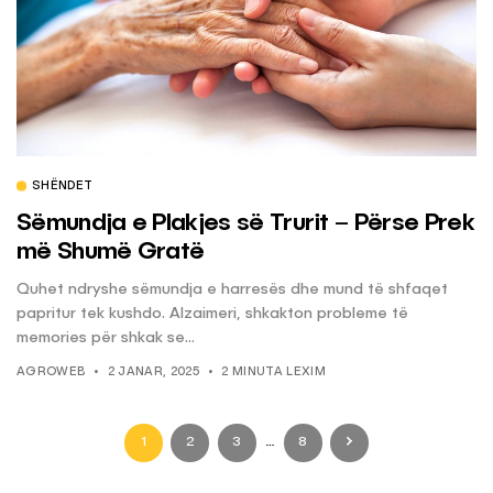
SHËNDET
Sëmundja e Plakjes së Trurit – Përse Prek
më Shumë Gratë
Quhet ndryshe sëmundja e harresës dhe mund të shfaqet
papritur tek kushdo. Alzaimeri, shkakton probleme të
memories për shkak se...
AGROWEB
2 JANAR, 2025
2 MINUTA LEXIM
1
2
3
…
8