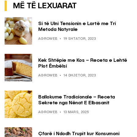
MË TË LEXUARAT
Si të Ulni Tensionin e Lartë me Tri
Metoda Natyrale
AGROWEB
19 SHTATOR, 2023
Kek Shtëpie me Kos – Receta e Lehtë
Plot Ëmbëlsi
AGROWEB
14 DHJETOR, 2023
Ballokume Tradicionale – Receta
Sekrete nga Nënat E Elbasanit
AGROWEB
13 MARS, 2025
Çfarë i Ndodh Trupit kur Konsumoni