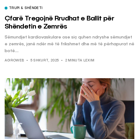
TRUPI & SHËNDETI
Çfarë Tregojnë Rrudhat e Ballit për
Shëndetin e Zemrës
Sëmundjet kardiovaskulare ose siç quhen ndryshe sëmundjet
e zemrës, janë ndër më të frikshmet dhe më të përhapurat në
botë....
AGROWEB
5 SHKURT, 2025
2 MINUTA LEXIM