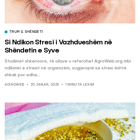
TRUPI & SHËNDETI
Si Ndikon Stresi i Vazhdueshëm në
Shëndetin e Syve
Studimet shkencore, të cilave u referohet AgroWeb.org mbi
ndikimin e stresit në organizëm, sugjerojnë se stresi është
shkak por edhe...
AGROWEB
20 JANAR, 2025
1 MINUTA LEXIM