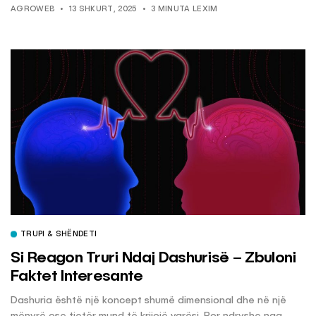
AGROWEB
13 SHKURT, 2025
3 MINUTA LEXIM
TRUPI & SHËNDETI
Si Reagon Truri Ndaj Dashurisë – Zbuloni
Faktet Interesante
Dashuria është një koncept shumë dimensional dhe në një