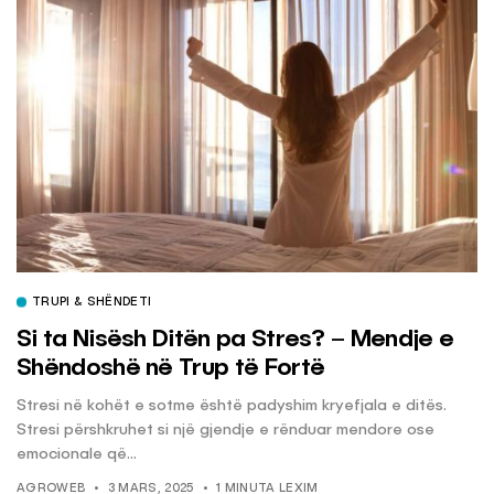
TRUPI & SHËNDETI
Si ta Nisësh Ditën pa Stres? – Mendje e
Shëndoshë në Trup të Fortë
Stresi në kohët e sotme është padyshim kryefjala e ditës.
Stresi përshkruhet si një gjendje e rënduar mendore ose
emocionale që...
AGROWEB
3 MARS, 2025
1 MINUTA LEXIM