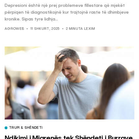
Depresioni është një prej problemeve fillestare që mjekët
përpiqen të diagnostikojnë kur trajtojnë raste të dhimbjeve
kronike. Sipas tyre lidhja...
AGROWEB
11 SHKURT, 2025
2 MINUTA LEXIM
TRUPI & SHËNDETI
Ndikimi i Migrenës tek Shëndeti i Burrave