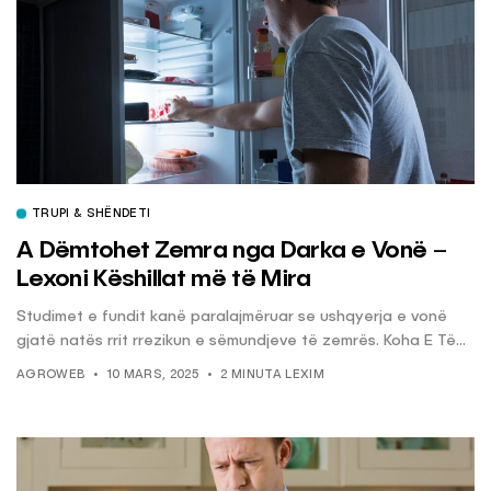
TRUPI & SHËNDETI
A Dëmtohet Zemra nga Darka e Vonë –
Lexoni Këshillat më të Mira
Studimet e fundit kanë paralajmëruar se ushqyerja e vonë
gjatë natës rrit rrezikun e sëmundjeve të zemrës. Koha E Të...
AGROWEB
10 MARS, 2025
2 MINUTA LEXIM