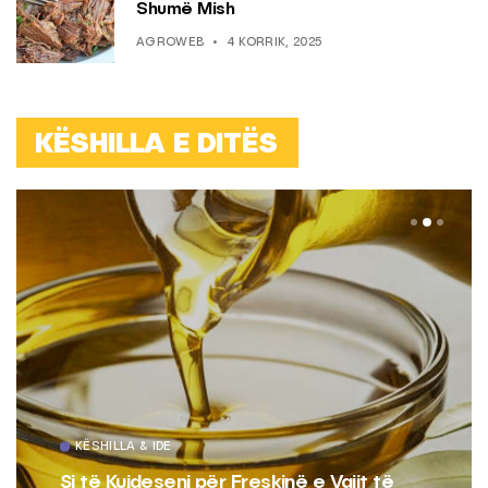
Shumë Mish
AGROWEB
4 KORRIK, 2025
KËSHILLA E DITËS
KËSHILLA & IDE
Si të Kujdeseni për Freskinë e Vajit të