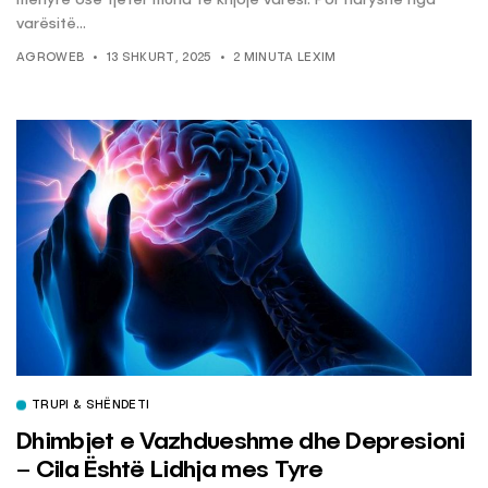
mënyrë ose tjetër mund të krijojë varësi. Por ndryshe nga
varësitë...
AGROWEB
13 SHKURT, 2025
2 MINUTA LEXIM
TRUPI & SHËNDETI
Dhimbjet e Vazhdueshme dhe Depresioni
– Cila Është Lidhja mes Tyre