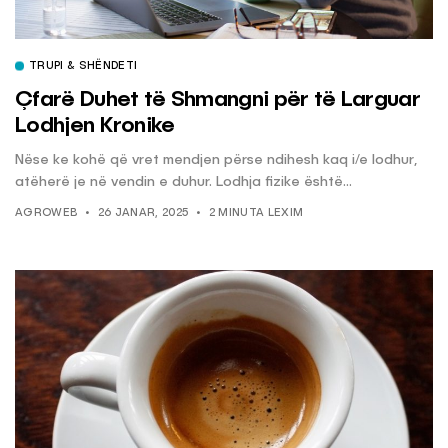
TRUPI & SHËNDETI
Çfarë Duhet të Shmangni për të Larguar
Lodhjen Kronike
Nëse ke kohë që vret mendjen përse ndihesh kaq i/e lodhur,
atëherë je në vendin e duhur. Lodhja fizike është...
AGROWEB
26 JANAR, 2025
2 MINUTA LEXIM