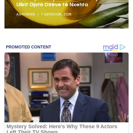
Ullirit Gjatë Ditëve të Nxehta
AGROWEB
7 QERSHOR, 2025