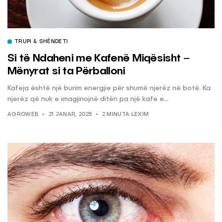
TRUPI & SHËNDETI
Si të Ndaheni me Kafenë Miqësisht –
Mënyrat si ta Përballoni
Kafeja është një burim energjie për shumë njerëz në botë. Ka
njerëz që nuk e imagjinojnë ditën pa një kafe e...
AGROWEB
21 JANAR, 2025
2 MINUTA LEXIM