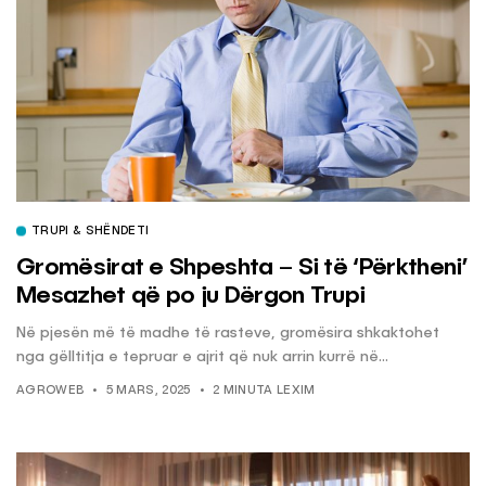
TRUPI & SHËNDETI
Gromësirat e Shpeshta – Si të ‘Përktheni’
Mesazhet që po ju Dërgon Trupi
Në pjesën më të madhe të rasteve, gromësira shkaktohet
nga gëlltitja e tepruar e ajrit që nuk arrin kurrë në...
AGROWEB
5 MARS, 2025
2 MINUTA LEXIM