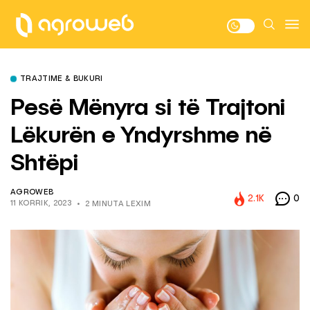
TRAJTIME & BUKURI
Pesë Mënyra si të Trajtoni
Lëkurën e Yndyrshme në
Shtëpi
AGROWEB
2.1K
0
11 KORRIK, 2023
2 MINUTA LEXIM