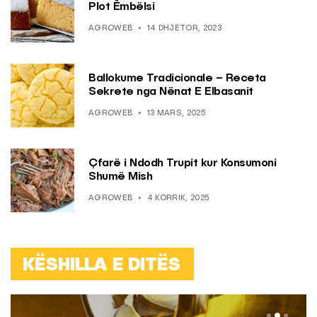
Plot Ëmbëlsi
AGROWEB
14 DHJETOR, 2023
Ballokume Tradicionale – Receta
Sekrete nga Nënat E Elbasanit
AGROWEB
13 MARS, 2025
Çfarë i Ndodh Trupit kur Konsumoni
Shumë Mish
AGROWEB
4 KORRIK, 2025
KËSHILLA E DITËS