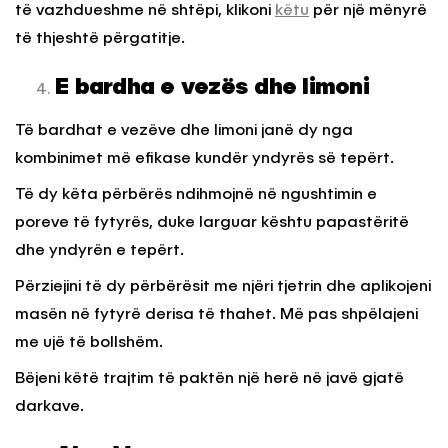
të vazhdueshme në shtëpi, klikoni
këtu
për një mënyrë
të thjeshtë përgatitje.
E bardha e vezës dhe limoni
Të bardhat e vezëve dhe limoni janë dy nga
kombinimet më efikase kundër yndyrës së tepërt.
Të dy këta përbërës ndihmojnë në ngushtimin e
poreve të fytyrës, duke larguar kështu papastëritë
dhe yndyrën e tepërt.
Përziejini të dy përbërësit me njëri tjetrin dhe aplikojeni
masën në fytyrë derisa të thahet. Më pas shpëlajeni
me ujë të bollshëm.
Bëjeni këtë trajtim të paktën një herë në javë gjatë
darkave.