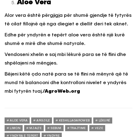
Aloe Vera
Alor vera është përgjigja për shumë gjendje të fytyrës
të cilat fillojnë që nga diegiet e diellit deri tek aknet.
Edhe për yndyrën e tepërt aloe vera është një kurë
shumë e mirë dhe shumë natyrale.
Vendoseni xhelin e saj mbi lëkurë para se të flini dhe
shpëlajeni në mëngjes.
Bëjeni këtë çdo natë para se të flini në mënyrë që të
mund të balanconi dhe kontrolloni nivelet e yndyrës
mbi fytyrën tuaj.
/AgroWeb.org
ALOE VERA
ARGJILE
KESHILLAGAROWEB
LËKURË
LIMON
MJALTE
SEBUM
TRAJTIME
VEZE
YNDYRA E TEPERT
YNDYRE