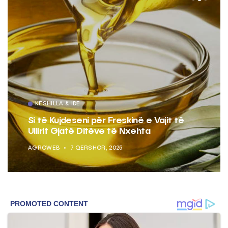
KËSHILLA & IDE
Si të Kujdeseni për Freskinë e Vajit të
Ullirit Gjatë Ditëve të Nxehta
AGROWEB
7 QERSHOR, 2025