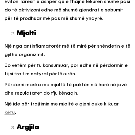
Evitoni larësit e ashpër që e thajnë lëkurën shumë pasi
do të aktivizoni edhe më shumë gjendrat e sebumit
për të prodhuar më pas më shumë yndyrë.
Mjalti
Një nga antinflamatorët më të mirë për shëndetin e të
gjithë organizmit.
Jo vetëm për tu konsumuar, por edhe në përdormin e
tij si trajtim natyral për lëkurën.
Përdorni maska me mjaltë të paktën një herë në javë
dhe rezulatatet do t’ju kënaqin.
Një ide për trajtimin me mjaltë e gjeni duke klikuar
këtu
.
Argjila