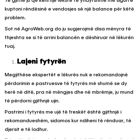
Të gjithë ju që keni një lëkurë të yndyrshme me siguri e
kuptoni rëndësinë e vendosjes së një balance për këtë
problem.
Sot në AgroWeb.org do ju sugjerojmë disa mënyra të
thjeshta se si të arrini balancën e dëshiruar në lëkurën
tuaj.
Lajeni fytyrën
Megjithëse ekspertët e lëkurës nuk e rekomandojnë
përdorimin e pastruesve të fytyrës më shumë se dy
herë në ditë, pra në mëngjes dhe në mbrëmje, ju mund
të përdorni gjithnjë ujin.
Pastrimi i fytyrës me ujë të freskët është gjithnjë i
rekomandueshëm, sidomos kur ndiheni të rënduar, të
djersit e të lodhur.