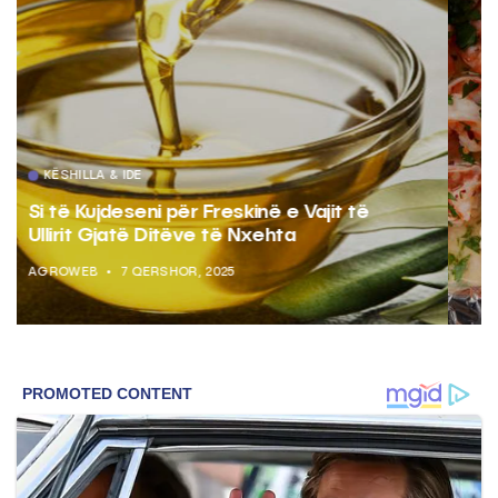
KËSHILLA & IDE
Pse Nuk Duhet të Përdorni Letrën e
Aluminit për Ruajtjen e Ushqimeve
AGROWEB
7 QERSHOR, 2025