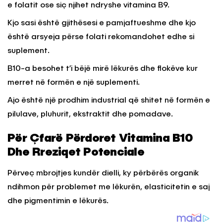
e folatit ose siç njihet ndryshe vitamina B9.
Kjo sasi është gjithësesi e pamjaftueshme dhe kjo
është arsyeja përse folati rekomandohet edhe si
suplement.
B10-a besohet t’i bëjë mirë lëkurës dhe flokëve kur
merret në formën e një suplementi.
Ajo është një prodhim industrial që shitet në formën e
pilulave, pluhurit, ekstraktit dhe pomadave.
Për Çfarë Përdoret Vitamina B10
Dhe Rreziqet Potenciale
Përveç mbrojtjes kundër dielli, ky përbërës organik
ndihmon për problemet me lëkurën, elasticitetin e saj
dhe pigmentimin e lëkurës.