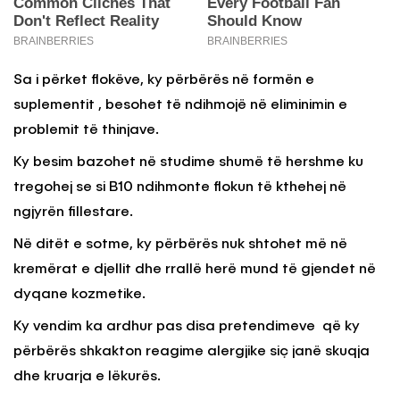
Sa i përket flokëve, ky përbërës në formën e
suplementit , besohet të ndihmojë në eliminimin e
problemit të thinjave.
Ky besim bazohet në studime shumë të hershme ku
tregohej se si B10 ndihmonte flokun të kthehej në
ngjyrën fillestare.
Në ditët e sotme, ky përbërës nuk shtohet më në
kremërat e djellit dhe rrallë herë mund të gjendet në
dyqane kozmetike.
Ky vendim ka ardhur pas disa pretendimeve që ky
përbërës shkakton reagime alergjike siç janë skuqja
dhe kruarja e lëkurës.