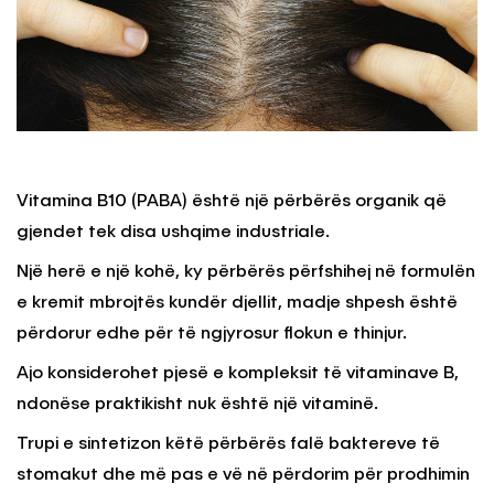
Vitamina B10 (PABA) është një përbërës organik që
gjendet tek disa ushqime industriale.
Një herë e një kohë, ky përbërës përfshihej në formulën
e kremit mbrojtës kundër djellit, madje shpesh është
përdorur edhe për të ngjyrosur flokun e thinjur.
Ajo konsiderohet pjesë e kompleksit të vitaminave B,
ndonëse praktikisht nuk është një vitaminë.
Trupi e sintetizon këtë përbërës falë baktereve të
stomakut dhe më pas e vë në përdorim për prodhimin