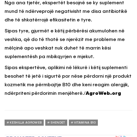
Nga ana tjetër, ekspertët besojnë se ky suplement
mund të ndërveprojë negativisht me disa antibiotikë
dhe të shkatërrojë efikasitetin e tyre.
Sipas tyre, gjurmët e këtij përbërësi akumulohen në
veshka, që do të thotë se njerëzit me probleme me
mëlçinë apo veshkat nuk duhet të marrin kësi
suplementësh pa mbikqyrjen e mjekut.
Sipas ekspertëve, aplikimi në lëkurë i këtij suplementi
besohet të jetë i sigurtë por nëse përdorni një produkt
kozmetik me përmbajtje B10 dhe keni reagim alergjik,
ndërpriteni përdorimin menjëherë./
AgroWeb.org
KESHILLA AGROWEB
SHENDET
VITAMINA B10