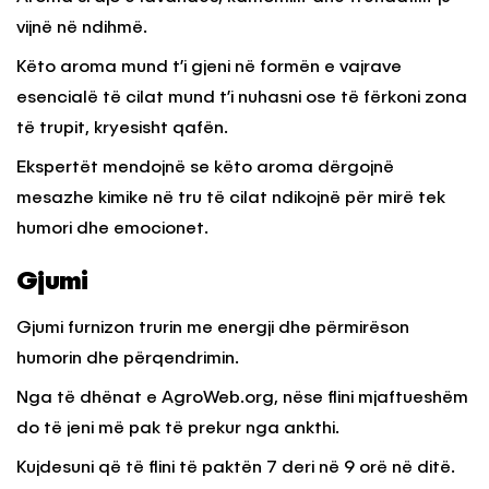
vijnë në ndihmë.
Këto aroma mund t’i gjeni në formën e vajrave
esencialë të cilat mund t’i nuhasni ose të fërkoni zona
të trupit, kryesisht qafën.
Ekspertët mendojnë se këto aroma dërgojnë
mesazhe kimike në tru të cilat ndikojnë për mirë tek
humori dhe emocionet.
Gjumi
Gjumi furnizon trurin me energji dhe përmirëson
humorin dhe përqendrimin.
Nga të dhënat e AgroWeb.org, nëse flini mjaftueshëm
do të jeni më pak të prekur nga ankthi.
Kujdesuni që të flini të paktën 7 deri në 9 orë në ditë.