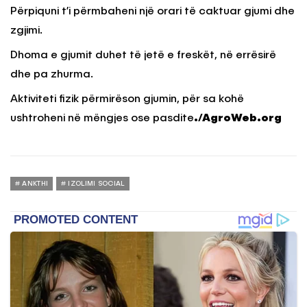
Përpiquni t’i përmbaheni një orari të caktuar gjumi dhe
zgjimi.
Dhoma e gjumit duhet të jetë e freskët, në errësirë
dhe pa zhurma.
Aktiviteti fizik përmirëson gjumin, për sa kohë
ushtroheni në mëngjes ose pasdite
./AgroWeb.org
ANKTHI
IZOLIMI SOCIAL