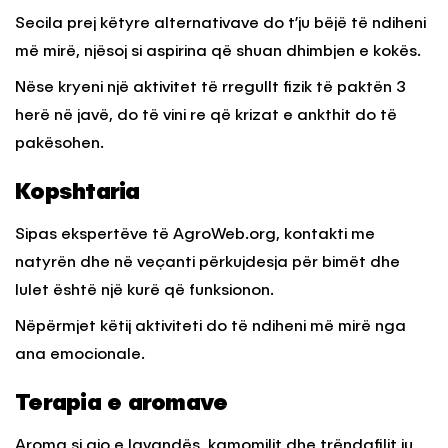
Secila prej këtyre alternativave do t’ju bëjë të ndiheni
më mirë, njësoj si aspirina që shuan dhimbjen e kokës.
Nëse kryeni një aktivitet të rregullt fizik të paktën 3
herë në javë, do të vini re që krizat e ankthit do të
pakësohen.
Kopshtaria
Sipas ekspertëve të AgroWeb.org, kontakti me
natyrën dhe në veçanti përkujdesja për bimët dhe
lulet është një kurë që funksionon.
Nëpërmjet këtij aktiviteti do të ndiheni më mirë nga
ana emocionale.
Terapia e aromave
Aroma si ajo e lavandës, kamomilit dhe trëndafilit ju