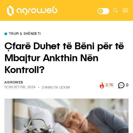
TRUPI & SHËNDETI
Çfarë Duhet të Bëni për të
Mbajtur Ankthin Nën
Kontroll?
AGROWEB
3.7K
0
12 DHJETOR, 2024
2 MINUTA LEXIM