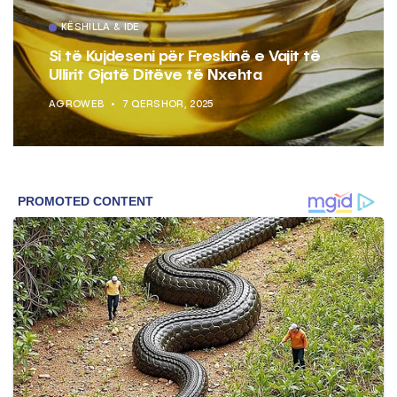
KËSHILLA & IDE
Si të Kujdeseni për Freskinë e Vajit të
Ullirit Gjatë Ditëve të Nxehta
AGROWEB
7 QERSHOR, 2025