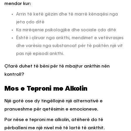
mendor kur:
Arrin të ketë gëzim dhe të marrë kënaqësi nga
jeta çdo ditë
Ka mirëqenie psikologjike dhe sociale çdo ditë
Është i çliruar nga ankthi, mendimet e vetëvrasjes
dhe varësia nga substancat për të paktën një vit
pas një episodi ankthi.
Çfarë duhet të bëni për të mbajtur ankthin nën
kontroll?
Mos e Teproni me Alkolin
Një gotë ose dy tingëllojnë një alternativë e
pranueshme për qetësimin e emocioneve.
Por nëse e teproni me alkolin, atëherë do të
përballeni me një nivel më të lartë të ankthit.