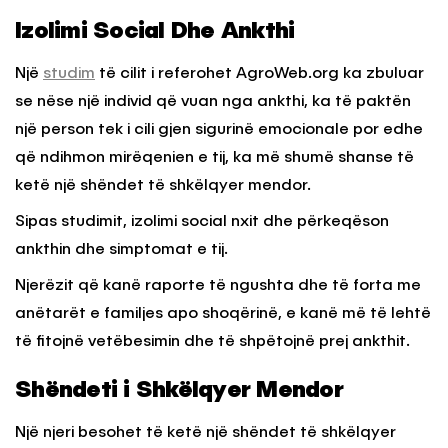
Izolimi Social Dhe Ankthi
Një
studim
të cilit i referohet AgroWeb.org ka zbuluar
se nëse një individ që vuan nga ankthi, ka të paktën
një person tek i cili gjen sigurinë emocionale por edhe
që ndihmon mirëqenien e tij, ka më shumë shanse të
ketë një shëndet të shkëlqyer mendor.
Sipas studimit, izolimi social nxit dhe përkeqëson
ankthin dhe simptomat e tij.
Njerëzit që kanë raporte të ngushta dhe të forta me
anëtarët e familjes apo shoqërinë, e kanë më të lehtë
të fitojnë vetëbesimin dhe të shpëtojnë prej ankthit.
Shëndeti i Shkëlqyer Mendor
Një njeri besohet të ketë një shëndet të shkëlqyer