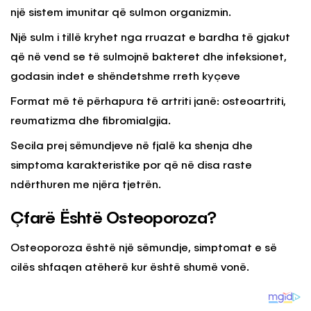
një sistem imunitar që sulmon organizmin.
Një sulm i tillë kryhet nga rruazat e bardha të gjakut
që në vend se të sulmojnë bakteret dhe infeksionet,
godasin indet e shëndetshme rreth kyçeve
Format më të përhapura të artriti janë: osteoartriti,
reumatizma dhe fibromialgjia.
Secila prej sëmundjeve në fjalë ka shenja dhe
simptoma karakteristike por që në disa raste
ndërthuren me njëra tjetrën.
Çfarë Është Osteoporoza?
Osteoporoza është një sëmundje, simptomat e së
cilës shfaqen atëherë kur është shumë vonë.