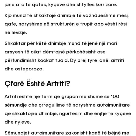
janë ato të qafës, kyçeve dhe shtyllës kurrizore.
Kjo mund të shkaktojë dhimbje të vazhdueshme mesi,
qafe, ndryshime në strukturën e trupit apo vështirësi
në lëvizje.
Shkaktar për këtë dhimbje mund të jenë një mori
arsyesh të cilat dëmtojnë përkohësisht ose
përfundimisht kockat tuaja. Dy prej tyre janë: artriti
dhe osteporoza.
Çfarë Është Artriti?
Artriti është një term që grupon më shumë se 100
sëmundje dhe çrregullime të ndryshme autoimunitare
që shkaktojnë dhimbje, ngurtësim dhe enjtje të kyçeve
dhe nyjeve.
Sëmundjet autoimunitare zakonisht kanë të bëjnë me