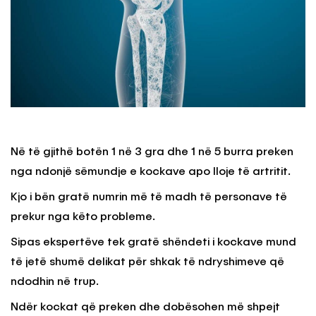
Në të gjithë botën 1 në 3 gra dhe 1 në 5 burra preken
nga ndonjë sëmundje e kockave apo lloje të artritit.
Kjo i bën gratë numrin më të madh të personave të
prekur nga këto probleme.
Sipas ekspertëve tek gratë shëndeti i kockave mund
të jetë shumë delikat për shkak të ndryshimeve që
ndodhin në trup.
Ndër kockat që preken dhe dobësohen më shpejt