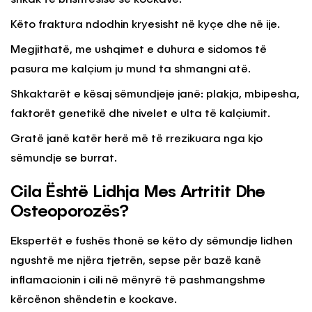
Këto fraktura ndodhin kryesisht në kyçe dhe në ije.
Megjithatë, me ushqimet e duhura e sidomos të
pasura me kalçium ju mund ta shmangni atë.
Shkaktarët e kësaj sëmundjeje janë: plakja, mbipesha,
faktorët genetikë dhe nivelet e ulta të kalçiumit.
Gratë janë katër herë më të rrezikuara nga kjo
sëmundje se burrat.
Cila Është Lidhja Mes Artritit Dhe
Osteoporozës?
Ekspertët e fushës thonë se këto dy sëmundje lidhen
ngushtë me njëra tjetrën, sepse për bazë kanë
inflamacionin i cili në mënyrë të pashmangshme
kërcënon shëndetin e kockave.