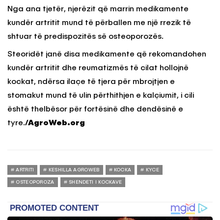
Nga ana tjetër, njerëzit që marrin medikamente
kundër artritit mund të përballen me një rrezik të
shtuar të predispozitës së osteoporozës.
Steoridët janë disa medikamente që rekomandohen
kundër artritit dhe reumatizmës të cilat hollojnë
kockat, ndërsa ilaçe të tjera për mbrojtjen e
stomakut mund të ulin përthithjen e kalçiumit, i cili
është thelbësor për fortësinë dhe dendësinë e
tyre.
/AgroWeb.org
ARTRITI
KESHILLA AGROWEB
KOCKA
KYCE
OSTEOPOROZA
SHENDETI I KOCKAVE