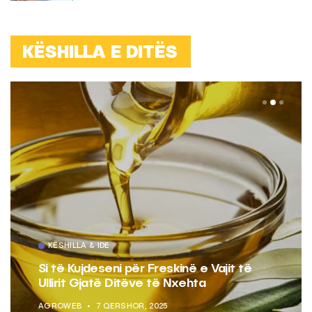
KËSHILLA E DITËS
KËSHILLA & IDE
Si të Kujdeseni për Freskinë e Vajit të
Ullirit Gjatë Ditëve të Nxehta
AGROWEB
7 QERSHOR, 2025