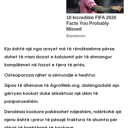
Kjo është një nga arsyet më të rëndësishme përse
duhet të rrisni dozat e kalçiumit për të shmangur
komplikimet në fazat e tjera të jetës.
Osteoporoza njihet si sëmundje e heshtur.
Sipas të dhënave të AgroWeb.org, dalëngadalë ajo
gërryen kockat duke shkaktuar një dëm të
pariparueshëm.
Dendësia kockore pakësohet ndjeshëm, ndërkohë që
njeriu është i prirur të pësojë fraktura të shumta për
shkak të brishtësisë së kockave.