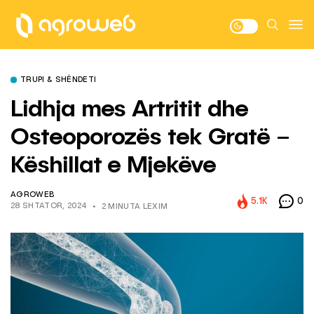
TRUPI & SHËNDETI
Lidhja mes Artritit dhe
Osteoporozës tek Gratë –
Këshillat e Mjekëve
AGROWEB
5.1K
0
28 SHTATOR, 2024
2 MINUTA LEXIM