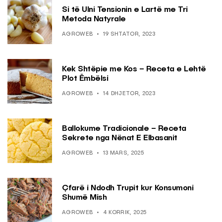
Si të Ulni Tensionin e Lartë me Tri
Metoda Natyrale
AGROWEB
19 SHTATOR, 2023
Kek Shtëpie me Kos – Receta e Lehtë
Plot Ëmbëlsi
AGROWEB
14 DHJETOR, 2023
Ballokume Tradicionale – Receta
Sekrete nga Nënat E Elbasanit
AGROWEB
13 MARS, 2025
Çfarë i Ndodh Trupit kur Konsumoni
Shumë Mish
AGROWEB
4 KORRIK, 2025