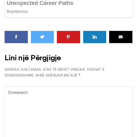
Lini një Përgjigje
ADRESA JUAJ EMAIL S’DO TË BËHET PUBLIKE.
FUSHAT E
DOMOSDOSHME JANË SHËNUAR ME NJË
*