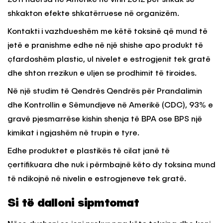
shkakton efekte shkatërruese në organizëm.
Kontakti i vazhdueshëm me këtë toksinë që mund të
jetë e pranishme edhe në një shishe apo produkt të
çfardoshëm plastic, ul nivelet e estrogjenit tek gratë
dhe shton rrezikun e uljen se prodhimit të tiroides.
Në një studim të Qendrës Qendrës për Prandalimin
dhe Kontrollin e Sëmundjeve në Amerikë (CDC), 93% e
gravë pjesmarrëse kishin shenja të BPA ose BPS një
kimikat i ngjashëm në trupin e tyre.
Edhe produktet e plastikës të cilat janë të
çertifikuara dhe nuk i përmbajnë këto dy toksina mund
të ndikojnë në nivelin e estrogjeneve tek gratë.
Si të dalloni sipmtomat