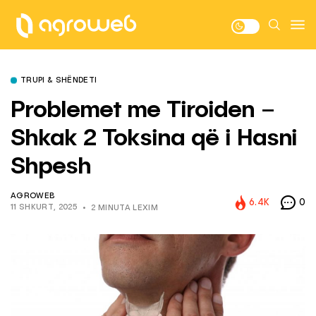
TRUPI & SHËNDETI
Problemet me Tiroiden –
Shkak 2 Toksina që i Hasni
Shpesh
AGROWEB
6.4K
0
11 SHKURT, 2025
2 MINUTA LEXIM