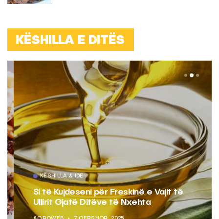
KËSHILLA E DITËS
KËSHILLA & IDE
Si të Kujdeseni për Freskinë e Vajit të
Ullirit Gjatë Ditëve të Nxehta
AGROWEB
7 QERSHOR, 2025