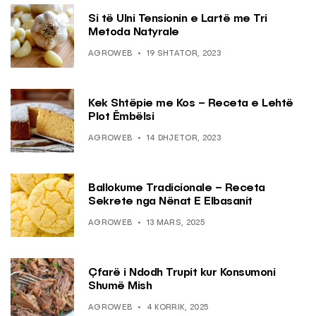
Si të Ulni Tensionin e Lartë me Tri
Metoda Natyrale
AGROWEB
19 SHTATOR, 2023
Kek Shtëpie me Kos – Receta e Lehtë
Plot Ëmbëlsi
AGROWEB
14 DHJETOR, 2023
Ballokume Tradicionale – Receta
Sekrete nga Nënat E Elbasanit
AGROWEB
13 MARS, 2025
Çfarë i Ndodh Trupit kur Konsumoni
Shumë Mish
AGROWEB
4 KORRIK, 2025