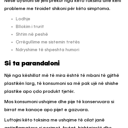
Nëse dyshoni se jeni prekur nga këto toksina dhe keni
probleme me tiroidet shikoni për këto simptoma.
Lodhje
Bllokim i trurit
Shtim në peshë
Çrrëgullime me sistemin tretës
Ndryshime të shpeshta humori
Si ta parandaloni
Një nga këshillat më të mira është të mbani të gjithë
plastikën larg, të konsumoni sa më pak ujë në shishe
plastike apo çdo produkt tjetër.
Mos konsumoni ushqime dhe pije të konservuara si
birrat me kanaçe apo pijet e gazuara.
Luftojini këto toksina me ushqime të cilat janë