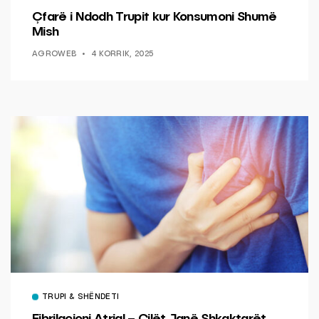
Çfarë i Ndodh Trupit kur Konsumoni Shumë
Mish
AGROWEB
4 KORRIK, 2025
TRUPI & SHËNDETI
Fibrilacioni Atrial – Cilët Janë Shkaktarët