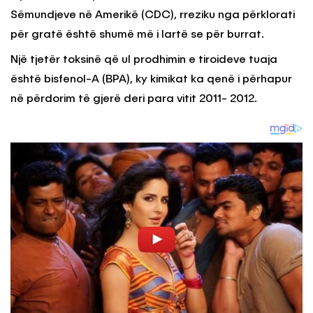
Sëmundjeve në Amerikë (CDC), rreziku nga përklorati
për gratë është shumë më i lartë se për burrat.
Një tjetër toksinë që ul prodhimin e tiroideve tuaja
është bisfenol-A (BPA), ky kimikat ka qenë i përhapur
në përdorim të gjerë deri para vitit 2011- 2012.