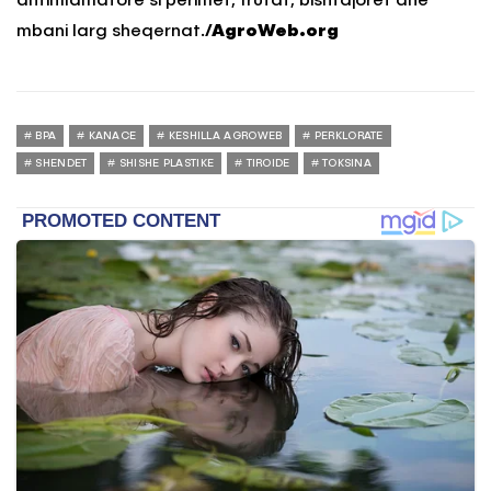
antinflamatore si perimet, frutat, bishtajorët dhe
mbani larg sheqernat.
/AgroWeb.org
BPA
KANACE
KESHILLA AGROWEB
PERKLORATE
SHENDET
SHISHE PLASTIKE
TIROIDE
TOKSINA