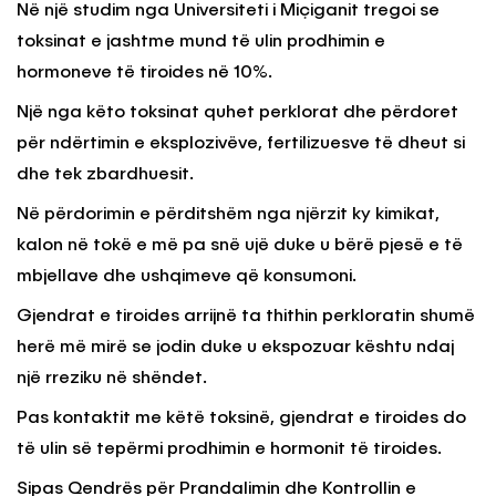
Në një studim nga Universiteti i Miçiganit tregoi se
toksinat e jashtme mund të ulin prodhimin e
hormoneve të tiroides në 10%.
Një nga këto toksinat quhet perklorat dhe përdoret
për ndërtimin e eksplozivëve, fertilizuesve të dheut si
dhe tek zbardhuesit.
Në përdorimin e përditshëm nga njërzit ky kimikat,
kalon në tokë e më pa snë ujë duke u bërë pjesë e të
mbjellave dhe ushqimeve që konsumoni.
Gjendrat e tiroides arrijnë ta thithin perkloratin shumë
herë më mirë se jodin duke u ekspozuar kështu ndaj
një rreziku në shëndet.
Pas kontaktit me këtë toksinë, gjendrat e tiroides do
të ulin së tepërmi prodhimin e hormonit të tiroides.
Sipas Qendrës për Prandalimin dhe Kontrollin e