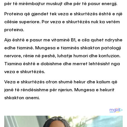
për të mirëmbajtur muskujt dhe për të pasur energji.
Proteina që gjendet tek veza e shkurtëzës është e një
cilësie superiore. Por veza e shkurtëzës nuk ka vetëm
proteina.
Ajo është e pasur me vitaminë B1, e cila quhet ndryshe
edhe tiaminë. Mungesa e tiaminës shkakton patologji
nervore, rënie në peshë, luhatje humori dhe konfuzion.
Tiamina është e dobishme dhe merret lehtësisht nga
veza e shkurtëzës.
Veza e shkurtëzës ofron shumë hekur dhe kalium që
janë të rëndësishme për njeriun. Mungesa e hekurit
shkakton anemi.