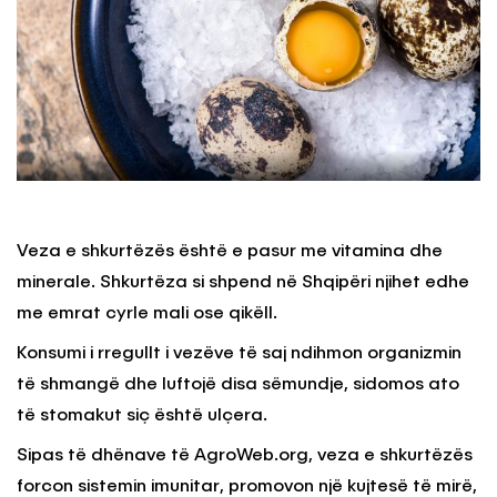
Veza e shkurtëzës është e pasur me vitamina dhe
minerale. Shkurtëza si shpend në Shqipëri njihet edhe
me emrat cyrle mali ose qikëll.
Konsumi i rregullt i vezëve të saj ndihmon organizmin
të shmangë dhe luftojë disa sëmundje, sidomos ato
të stomakut siç është ulçera.
Sipas të dhënave të AgroWeb.org, veza e shkurtëzës
forcon sistemin imunitar, promovon një kujtesë të mirë,