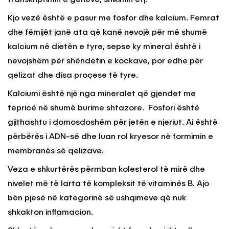
transkriptimin e geneve, shikimin etj.
Kjo vezë është e pasur me fosfor dhe kalcium. Femrat
dhe fëmijët janë ata që kanë nevojë për më shumë
kalcium në dietën e tyre, sepse ky mineral është i
nevojshëm për shëndetin e kockave, por edhe për
qelizat dhe disa proçese të tyre.
Kalciumi është një nga mineralet që gjendet me
tepricë në shumë burime shtazore. Fosfori është
gjithashtu i domosdoshëm për jetën e njeriut. Ai është
përbërës i ADN-së dhe luan rol kryesor në formimin e
membranës së qelizave.
Veza e shkurtërës përmban kolesterol të mirë dhe
nivelet më të larta të kompleksit të vitaminës B. Ajo
bën pjesë në kategorinë së ushqimeve që nuk
shkakton inflamacion.