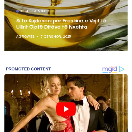
KËSHILLA & IDE
në e Vajit të
Pse Nuk Duhet të Përdorni L
xehta
Aluminit për Ruajtjen e Ush
AGROWEB
7 QERSHOR, 2025