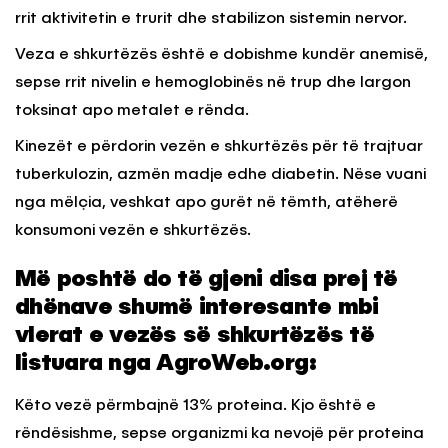
rrit aktivitetin e trurit dhe stabilizon sistemin nervor.
Veza e shkurtëzës është e dobishme kundër anemisë,
sepse rrit nivelin e hemoglobinës në trup dhe largon
toksinat apo metalet e rënda.
Kinezët e përdorin vezën e shkurtëzës për të trajtuar
tuberkulozin, azmën madje edhe diabetin. Nëse vuani
nga mëlçia, veshkat apo gurët në tëmth, atëherë
konsumoni vezën e shkurtëzës.
Më poshtë do të gjeni disa prej të
dhënave shumë interesante mbi
vlerat e vezës së shkurtëzës të
listuara nga AgroWeb.org:
Këto vezë përmbajnë 13% proteina. Kjo është e
rëndësishme, sepse organizmi ka nevojë për proteina