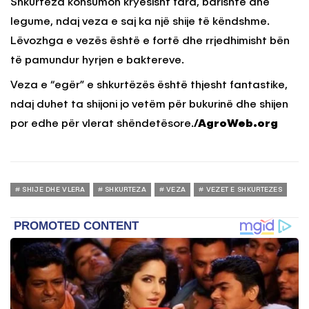
Shkurtëza konsumon kryesisht fara, barishte dhe
legume, ndaj veza e saj ka një shije të këndshme.
Lëvozhga e vezës është e fortë dhe rrjedhimisht bën
të pamundur hyrjen e baktereve.
Veza e “egër” e shkurtëzës është thjesht fantastike,
ndaj duhet ta shijoni jo vetëm për bukurinë dhe shijen
por edhe për vlerat shëndetësore.
/AgroWeb.org
SHIJE DHE VLERA
SHKURTEZA
VEZA
VEZET E SHKURTEZES