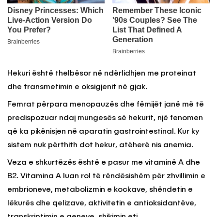
Hekuri është thelbësor në ndërlidhjen me proteinat
dhe transmetimin e oksigjenit në gjak.
Femrat përpara menopauzës dhe fëmijët janë më të
predispozuar ndaj mungesës së hekurit, një fenomen
që ka pikënisjen në aparatin gastrointestinal. Kur ky
sistem nuk përthith dot hekur, atëherë nis anemia.
Veza e shkurtëzës është e pasur me vitaminë A dhe
B2. Vitamina A luan rol të rëndësishëm për zhvillimin e
embrioneve, metabolizmin e kockave, shëndetin e
lëkurës dhe qelizave, aktivitetin e antioksidantëve,