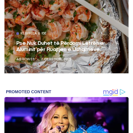
KËSHILLA & IDE
Pse Nuk Duhet të Përdorni Letrën e
Aluminit për Ruajtjen e Ushqimeve
AGROWEB
7 QERSHOR, 2025