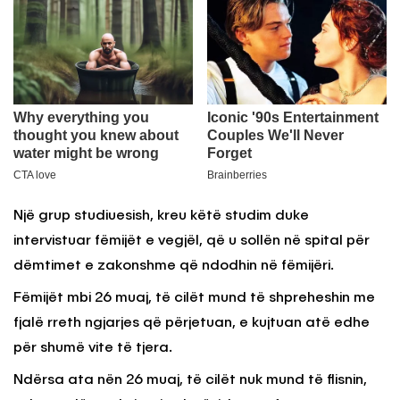
Një grup studiuesish, kreu këtë studim duke
intervistuar fëmijët e vegjël, që u sollën në spital për
dëmtimet e zakonshme që ndodhin në fëmijëri.
Fëmijët mbi 26 muaj, të cilët mund të shpreheshin me
fjalë rreth ngjarjes që përjetuan, e kujtuan atë edhe
për shumë vite të tjera.
Ndërsa ata nën 26 muaj, të cilët nuk mund të flisnin,