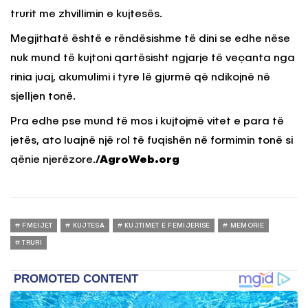
trurit me zhvillimin e kujtesës.
Megjithatë është e rëndësishme të dini se edhe nëse
nuk mund të kujtoni qartësisht ngjarje të veçanta nga
rinia juaj, akumulimi i tyre lë gjurmë që ndikojnë në
sjelljen tonë.
Pra edhe pse mund të mos i kujtojmë vitet e para të
jetës, ato luajnë një rol të fuqishën në formimin tonë si
qënie njerëzore.
/AgroWeb.org
FMEIJET
KUJTESA
KUJTIMET E FEMIJERISE
MEMORIE
TRURI