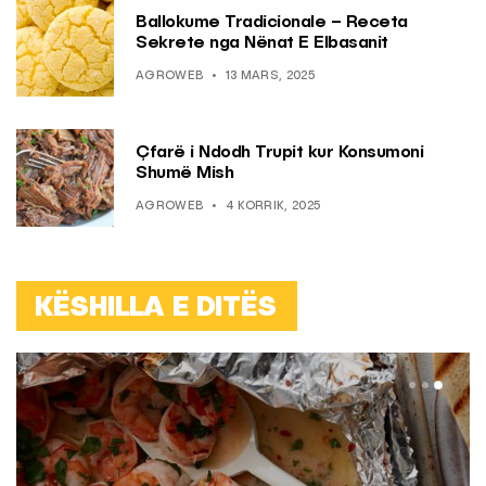
Ballokume Tradicionale – Receta
Sekrete nga Nënat E Elbasanit
AGROWEB
13 MARS, 2025
Çfarë i Ndodh Trupit kur Konsumoni
Shumë Mish
AGROWEB
4 KORRIK, 2025
KËSHILLA E DITËS