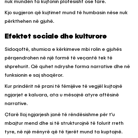
nuk mundën ta kujtonin plotësisht ose fare.
Kjo sugjeron që kujtimet mund të humbasin nëse nuk
përkthehen në gjuhë.
Efektet sociale dhe kulturore
Sidoqoftë, shumica e kërkimeve mbi rolin e gjuhës
përqendrohen në një formë të veçantë tek të
shprehurit. Që quhet ndryshe forma narrative dhe në
funksionin e saj shoqëror.
Kur prindërit në prani të fëmijëve të vegjël kujtojnë
ngjarjet e kaluara, ata u mësojnë atyre aftësinë
narrative.
Çfarë lloj ngjarjesh janë të rëndësishme për t’u
mbajtur mend dhe si të strukturojnë të folurit rreth
tyre, në një mënyrë që të tjerët mund ta kuptojnë.