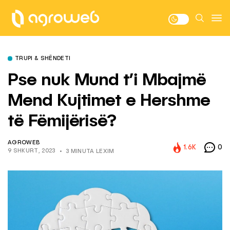
TRUPI & SHËNDETI
Pse nuk Mund t’i Mbajmë
Mend Kujtimet e Hershme
të Fëmijërisë?
AGROWEB
1.6K
0
9 SHKURT, 2023
3 MINUTA LEXIM