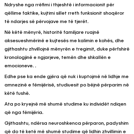
Ndryshe nga rrëfimi i thjeshtë i informacionit për
qëllime faktike, kujtimi sillet rreth funksionit shoqëror
të ndarjes së përvojave me të tjerët.
Në këtë mënyrë, historitë familjare ruajnë
aksesueshmërinë e kujtesës me kalimin e kohës, dhe
gjithashtu zhvillojnë mënyrën e tregimit, duke përfshirë
kronologjinë e ngjarjeve, temën dhe shkallën e
emocioneve. .
Edhe pse ka ende gjëra që nuk i kuptojmë në lidhje me
amnezinë e fëmijërisë, studiuesit po bëjnë përparim në
këtë fushë.
Ata po kryejnë më shumë studime ku individët ndiqen
që nga fëmijëria.
Gjithashtu, ndërsa neuroshkenca përparon, padyshim
që do të ketë më shumë studime që lidhin zhvillimin e