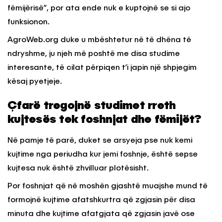
fëmijërisë”, por ata ende nuk e kuptojnë se si ajo
funksionon.
AgroWeb.org duke u mbështetur në të dhëna të
ndryshme, ju njeh më poshtë me disa studime
interesante, të cilat përpiqen t’i japin një shpjegim
kësaj pyetjeje.
Çfarë tregojnë studimet rreth
kujtesës tek foshnjat dhe fëmijët?
Në pamje të parë, duket se arsyeja pse nuk kemi
kujtime nga periudha kur jemi foshnje, është sepse
kujtesa nuk është zhvilluar plotësisht.
Por foshnjat që në moshën gjashtë muajshe mund të
formojnë kujtime afatshkurtra që zgjasin për disa
minuta dhe kujtime afatgjata që zgjasin javë ose