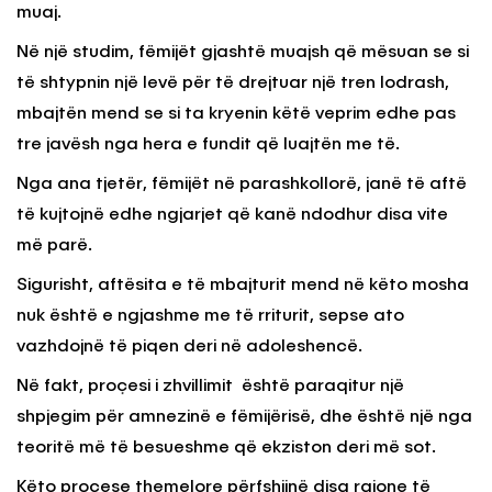
muaj.
Në një studim, fëmijët gjashtë muajsh që mësuan se si
të shtypnin një levë për të drejtuar një tren lodrash,
mbajtën mend se si ta kryenin këtë veprim edhe pas
tre javësh nga hera e fundit që luajtën me të.
Nga ana tjetër, fëmijët në parashkollorë, janë të aftë
të kujtojnë edhe ngjarjet që kanë ndodhur disa vite
më parë.
Sigurisht, aftësita e të mbajturit mend në këto mosha
nuk është e ngjashme me të rriturit, sepse ato
vazhdojnë të piqen deri në adoleshencë.
Në fakt, proçesi i zhvillimit është paraqitur një
shpjegim për amnezinë e fëmijërisë, dhe është një nga
teoritë më të besueshme që ekziston deri më sot.
Këto procese themelore përfshijnë disa rajone të