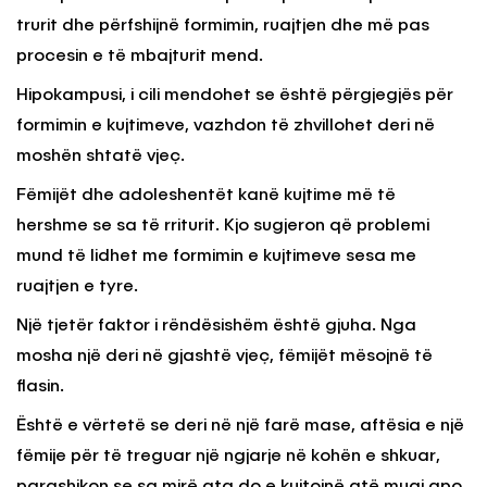
trurit dhe përfshijnë formimin, ruajtjen dhe më pas
procesin e të mbajturit mend.
Hipokampusi, i cili mendohet se është përgjegjës për
formimin e kujtimeve, vazhdon të zhvillohet deri në
moshën shtatë vjeç.
Fëmijët dhe adoleshentët kanë kujtime më të
hershme se sa të rriturit. Kjo sugjeron që problemi
mund të lidhet me formimin e kujtimeve sesa me
ruajtjen e tyre.
Një tjetër faktor i rëndësishëm është gjuha. Nga
mosha një deri në gjashtë vjeç, fëmijët mësojnë të
flasin.
Është e vërtetë se deri në një farë mase, aftësia e një
fëmije për të treguar një ngjarje në kohën e shkuar,
parashikon se sa mirë ata do e kujtojnë atë muaj apo