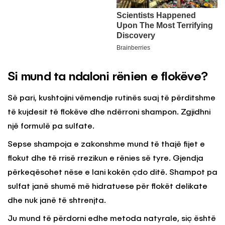
Si mund ta ndaloni rënien e flokëve?
Së pari, kushtojini vëmendje rutinës suaj të përditshme
të kujdesit të flokëve dhe ndërroni shampon. Zgjidhni
një formulë pa sulfate.
Sepse shampoja e zakonshme mund të thajë fijet e
flokut dhe të rrisë rrezikun e rënies së tyre. Gjendja
përkeqësohet nëse e lani kokën çdo ditë. Shampot pa
sulfat janë shumë më hidratuese për flokët delikate
dhe nuk janë të shtrenjta.
Ju mund të përdorni edhe metoda natyrale, siç është