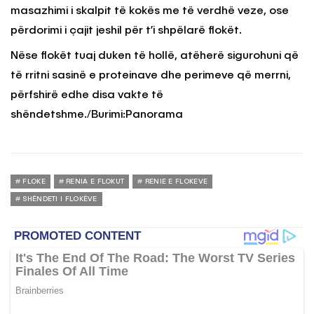
masazhimi i skalpit të kokës me të verdhë veze, ose
përdorimi i çajit jeshil për t’i shpëlarë flokët.
Nëse flokët tuaj duken të hollë, atëherë sigurohuni që
të rritni sasinë e proteinave dhe perimeve që merrni,
përfshirë edhe disa vakte të
shëndetshme./Burimi:Panorama
FLOKE
RENIA E FLOKUT
RENIE E FLOKEVE
SHËNDETI I FLOKËVE