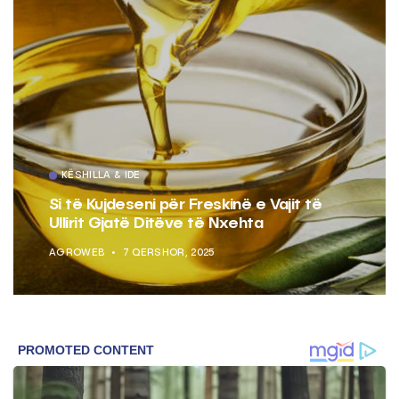
KËSHILLA & IDE
Si të Kujdeseni për Freskinë e Vajit të
Ullirit Gjatë Ditëve të Nxehta
AGROWEB
7 QERSHOR, 2025