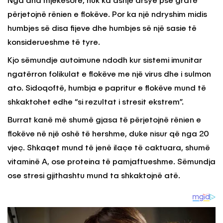
Nga ana mjekësore, nuk ka asnjë arsye pse gratë
përjetojnë rënien e flokëve. Por ka një ndryshim midis
humbjes së disa fijeve dhe humbjes së një sasie të
konsiderueshme të tyre.
Kjo sëmundje autoimune ndodh kur sistemi imunitar
ngatërron folikulat e flokëve me një virus dhe i sulmon
ato. Sidoqoftë, humbja e papritur e flokëve mund të
shkaktohet edhe “si rezultat i stresit ekstrem”.
Burrat kanë më shumë gjasa të përjetojnë rënien e
flokëve në një oshë të hershme, duke nisur që nga 20
vjeç. Shkaqet mund të jenë ilaçe të caktuara, shumë
vitaminë A, ose proteina të pamjaftueshme. Sëmundja
ose stresi gjithashtu mund ta shkaktojnë atë.