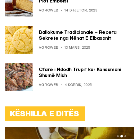
Plot Ëmbëlsi
AGROWEB
14 DHJETOR, 2023
Ballokume Tradicionale – Receta
Sekrete nga Nënat E Elbasanit
AGROWEB
13 MARS, 2025
Çfarë i Ndodh Trupit kur Konsumoni
Shumë Mish
AGROWEB
4 KORRIK, 2025
KËSHILLA E DITËS