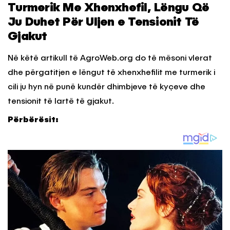
Turmerik Me Xhenxhefil, Lëngu Që
Ju Duhet Për Uljen e Tensionit Të
Gjakut
Në këtë artikull të AgroWeb.org do të mësoni vlerat
dhe përgatitjen e lëngut të xhenxhefilit me turmerik i
cili ju hyn në punë kundër dhimbjeve të kyçeve dhe
tensionit të lartë të gjakut.
Përbërësit: