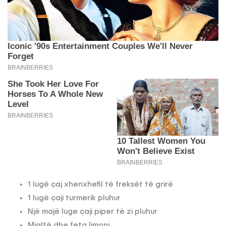
1 lugë çaj xhenxhefil të freksët të grirë
1 lugë çaji turmerik pluhur
Një majë luge çaji piper të zi pluhur
Mjaltë dhe feta limoni