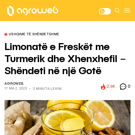
USHQIME TË SHËNDETSHME
Limonatë e Freskët me
Turmerik dhe Xhenxhefil –
Shëndeti në një Gotë
AGROWEB
2.6K
0
17 MAJ, 2023
2 MINUTA LEXIM