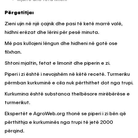
Përgatitja:
Zieni ujin në një çajnik dhe pasi të ketë marrë valë,
hidhni erëzat dhe lërini për pesë minuta.
Më pas kullojeni lëngun dhe hidheni në gotë ose
filxhan.
Shtoni mjaltin, fetat e limonit dhe piperin e zi.
Piperi i zi është i nevojshëm në këtë recetë. Turmeriku
përmban kurkuminë e cila nuk përthithet dot nga trupi.
Kurkumina është substanca thelbësore mirëbërëse e
turmerikut.
Ekspertët e AgroWeb.org thonë se piperi i zi bën që
përthithja e kurkuminës nga trupi të jetë 2000
përqind.