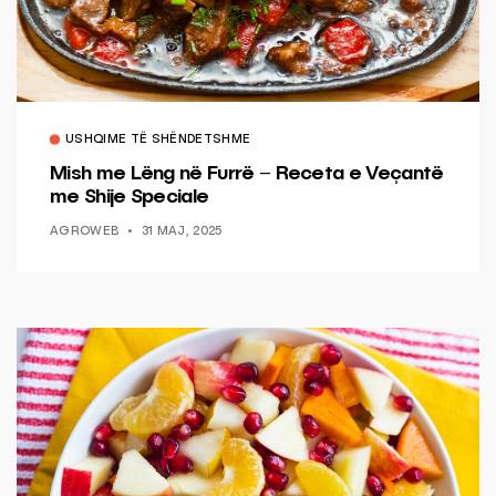
USHQIME TË SHËNDETSHME
Mish me Lëng në Furrë – Receta e Veçantë
me Shije Speciale
AGROWEB
31 MAJ, 2025