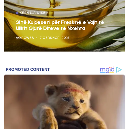
KËSHILLA & IDE
Si të Kujdeseni për Freskinë e Vajit të
Ullirit Gjatë Ditëve të Nxehta
AGROWEB
7 QERSHOR, 2025