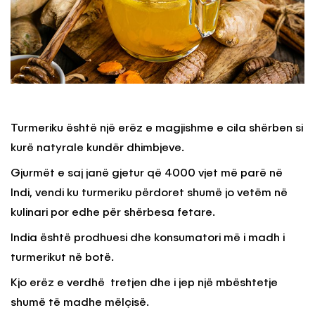
Turmeriku është një erëz e magjishme e cila shërben si
kurë natyrale kundër dhimbjeve.
Gjurmët e saj janë gjetur që 4000 vjet më parë në
Indi, vendi ku turmeriku përdoret shumë jo vetëm në
kulinari por edhe për shërbesa fetare.
India është prodhuesi dhe konsumatori më i madh i
turmerikut në botë.
Kjo erëz e verdhë tretjen dhe i jep një mbështetje
shumë të madhe mëlçisë.