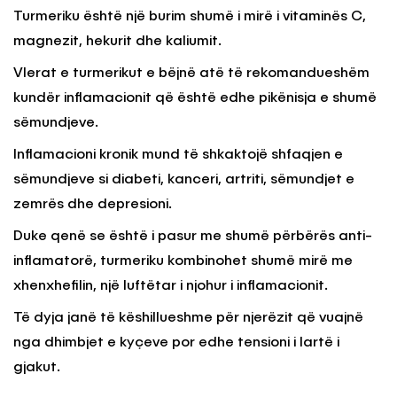
Turmeriku është një burim shumë i mirë i vitaminës C,
magnezit, hekurit dhe kaliumit.
Vlerat e turmerikut e bëjnë atë të rekomandueshëm
kundër inflamacionit që është edhe pikënisja e shumë
sëmundjeve.
Inflamacioni kronik mund të shkaktojë shfaqjen e
sëmundjeve si diabeti, kanceri, artriti, sëmundjet e
zemrës dhe depresioni.
Duke qenë se është i pasur me shumë përbërës anti-
inflamatorë, turmeriku kombinohet shumë mirë me
xhenxhefilin, një luftëtar i njohur i inflamacionit.
Të dyja janë të këshillueshme për njerëzit që vuajnë
nga dhimbjet e kyçeve por edhe tensioni i lartë i
gjakut.