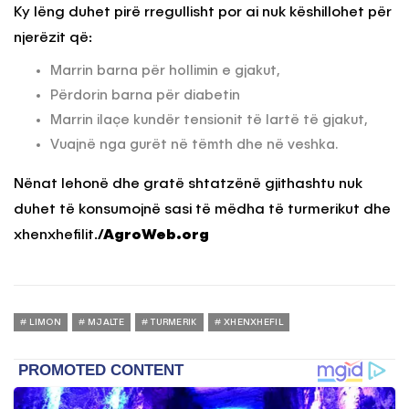
Ky lëng duhet pirë rregullisht por ai nuk këshillohet për
njerëzit që:
Marrin barna për hollimin e gjakut,
Përdorin barna për diabetin
Marrin ilaçe kundër tensionit të lartë të gjakut,
Vuajnë nga gurët në tëmth dhe në veshka.
Nënat lehonë dhe gratë shtatzënë gjithashtu nuk
duhet të konsumojnë sasi të mëdha të turmerikut dhe
xhenxhefilit.
/AgroWeb.org
LIMON
MJALTE
TURMERIK
XHENXHEFIL