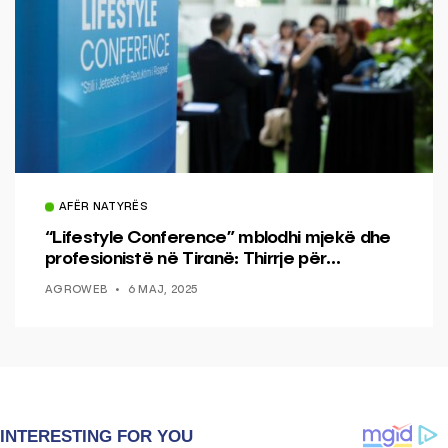
AFËR NATYRËS
“Lifestyle Conference” mblodhi mjekë dhe
profesionistë në Tiranë: Thirrje për
ndërgjegjësim dhe reduktimin e dëmit
AGROWEB
6 MAJ, 2025