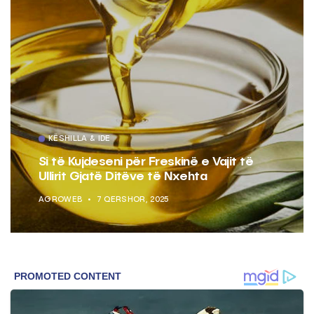
KËSHILLA & IDE
Si të Kujdeseni për Freskinë e Vajit të
Ullirit Gjatë Ditëve të Nxehta
AGROWEB
7 QERSHOR, 2025