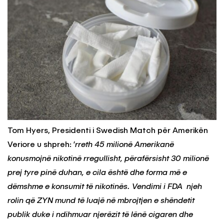
Tom Hyers, Presidenti i Swedish Match për Amerikën
Veriore u shpreh: ’
rreth 45 milionë Amerikanë
konusmojnë nikotinë rregullisht, përafërsisht 30 milionë
prej tyre pinë duhan, e cila është dhe forma më e
dëmshme e konsumit të nikotinës. Vendimi i FDA njeh
rolin që ZYN mund të luajë në mbrojtjen e shëndetit
publik duke i ndihmuar njerëzit të lënë cigaren dhe