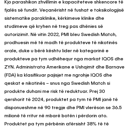
Kjo parashikon zhvillimin e kapaciteteve shkencore të
fjalës
s
ë
fundit. V
eçanërisht
në fushat e toksikologjisë
sistematike paraklinike, kërkimeve klinike dhe
studimeve që kryhen në treg pas dhënies së
autorizimit.
Në vitin 2022, PMI bleu Swedish Match,
prodhuesin më të madh të produkteve të nikotinës
orale, duke u bërë kështu lider në kategorinë e
produkteve pa tym udhëhequr nga markat IQOS dhe
ZYN. Administrata Amerikane e Ushqimit dhe Barnave
(FDA) ka klasifikuar pajisjet me ngrohje IQOS dhe
qeskat e nikotinës – snus nga Swedish Match si
produkte duhani me risk të reduktuar. Prej
30
qershorit të 2024, produktet pa tym të PMI janë të
disponueshme në 90 tregje dhe PMI vlerëson se 36.5
milionë të rritur në mbarë botën i përdorin ato.
Produktet pa tym përbënin afërsisht 38% të të