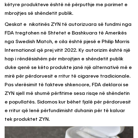
këtyre produkteve është në përputhje me parimet e
mbrojtjes së shëndetit publik.
Qeskat e nikotinës ZYN të autorizuara së fundmi nga
FDA tregtohen në Shtetet e Bashkuara të Amerikës
nga Swedish Match, e cila është pjesë e Philip Morris
International që prej vitit 2022. Ky autorizim është një
hap i rëndësishëm për mbrojtjen e shëndetit publik
duke qenë se këto produkte janë një alternativë më e
mirë për përdoruesit e rritur të cigareve tradicionale.
Pas vlerësimit të fakteve shkencore, FDA deklaroi se
ZYN sjell më shumë përfitime sesa risqe në shëndetin
e popullatës. Sidomos kur bëhet fjalë për përdoruesit
e rritur që lenë përfundimisht duhanin për të kaluar
tek produktet ZYN.