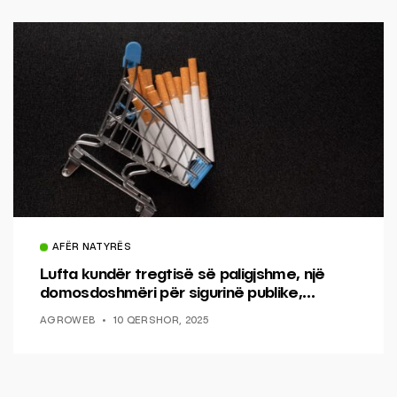
AFËR NATYRËS
Lufta kundër tregtisë së paligjshme, një
domosdoshmëri për sigurinë publike,
shëndetin publik dhe një të ardhme pa tym
AGROWEB
10 QERSHOR, 2025