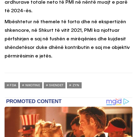
ardhurave totale neto të PMI në nëntë muajt e parë
të 2024-ës.
Mbështetur në themele të forta dhe në ekspertizën
shkencore, në Shkurt të vitit 2021, PMI ka njoftuar
përfshirjen e saj në fushën e mirëqënies dhe kujdesit
shëndetësor duke dhënë kontributin e saj me objektiv
përmirësimin e jetës.
FDA
NIKOTINE
SHENDET
ZYN