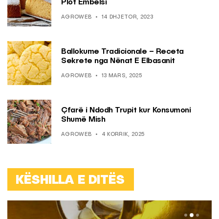
Plot Ëmbëlsi
AGROWEB
14 DHJETOR, 2023
Ballokume Tradicionale – Receta
Sekrete nga Nënat E Elbasanit
AGROWEB
13 MARS, 2025
Çfarë i Ndodh Trupit kur Konsumoni
Shumë Mish
AGROWEB
4 KORRIK, 2025
KËSHILLA E DITËS