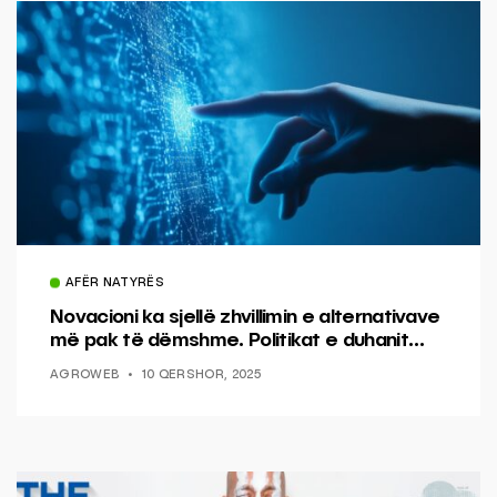
AFËR NATYRËS
Novacioni ka sjellë zhvillimin e alternativave
më pak të dëmshme. Politikat e duhanit
duhet t’i përgjigjen progresit.
AGROWEB
10 QERSHOR, 2025