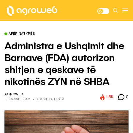
AFËR NATYRËS
Administra e Ushqimit dhe
Barnave (FDA) autorizon
shitjen e qeskave të
nikotinës ZYN në SHBA
AGROWEB
1.5K
0
21 JANAR, 2025
2 MINUTA LEXIM