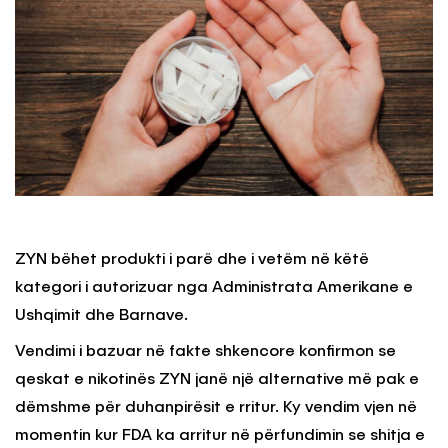
ZYN bëhet produkti i parë dhe i vetëm në këtë
kategori i autorizuar nga Administrata Amerikane e
Ushqimit dhe Barnave.
Vendimi i bazuar në fakte shkencore konfirmon se
qeskat e nikotinës ZYN janë një alternative më pak e
dëmshme për duhanpirësit e rritur. Ky vendim vjen në
momentin kur FDA ka arritur në përfundimin se shitja e