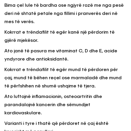
Bima çel lule të bardha ose ngjyrë rozë me nga pesë
deri në shtatë petale nga fillimi i pranverës deri në
mes të verës.
Kokrrat e trëndafilit të egër kanë një përdorim të
gjërë mjekësor.
Ato janë të pasura me vitaminat C, D dhe E, acide
yndyrore dhe antioksidantë.
Kokrrat e trëndafilit të egër mund të përdoren për
çaj, mund të bëhen reçel ose marmaladë dhe mund
të përfshihen në shumë ushqime të tjera.
Ato luftojnë inflamacionin, osteoartritin dhe
parandalojnë kancerin dhe sëmundjet
kardiovaskulare.
Varianti i tyre i thatë që përdoret në çaj është