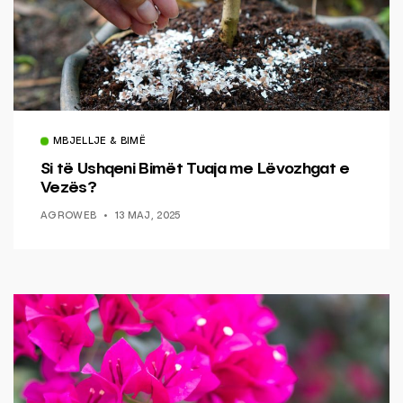
MBJELLJE & BIMË
Si të Ushqeni Bimët Tuaja me Lëvozhgat e
Vezës?
AGROWEB
13 MAJ, 2025