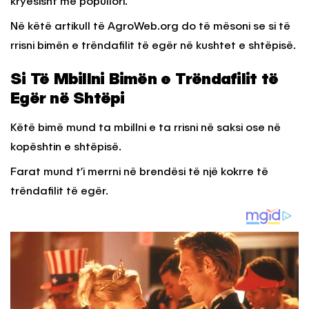
kryesisht më popullori.
Në këtë artikull të AgroWeb.org do të mësoni se si të
rrisni bimën e trëndafilit të egër në kushtet e shtëpisë.
Si Të Mbillni Bimën e Trëndafilit të
Egër në Shtëpi
Këtë bimë mund ta mbillni e ta rrisni në saksi ose në
kopështin e shtëpisë.
Farat mund t’i merrni në brendësi të një kokrre të
trëndafilit të egër.