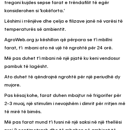
tregoni kujdes sepse farat e trëndafilit të egër
konsiderohen si ‘kokëforta.’
Lëshimi i rrënjëve dhe çelja e filizave janë në varësi të
temperaturës së ambientit.
AgroWeb.org ju këshillon që përpara se t’i mbillni
farat, t’i mbani ato në ujë të ngrohtë për 24 orë.
Më pas duhet t’i mbani në një pjatë ku keni vendosur
pambuk të lagësht.
Ato duhet të qëndrojnë ngrohtë për një periudhë dy
mujore.
Pas kësaj kohe, farat duhen mbajtur në frigorifer për
2-3 muaj, një stimulim i nevojshëm i dimrit për rritjen më
të mirë të bimës.
Më pas farat mund t’i fusni në një saksi në një thellësi