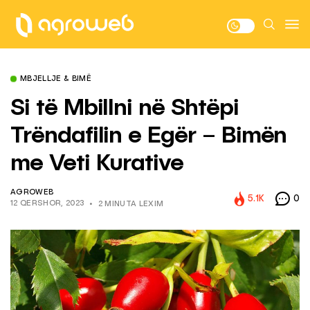
MBJELLJE & BIMË
Si të Mbillni në Shtëpi
Trëndafilin e Egër – Bimën
me Veti Kurative
AGROWEB
5.1K
0
12 QERSHOR, 2023
2 MINUTA LEXIM