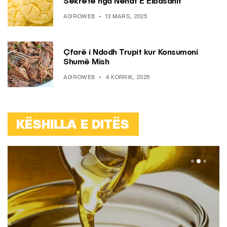
Sekrete nga Nënat E Elbasanit
AGROWEB
13 MARS, 2025
Çfarë i Ndodh Trupit kur Konsumoni
Shumë Mish
AGROWEB
4 KORRIK, 2025
KËSHILLA E DITËS