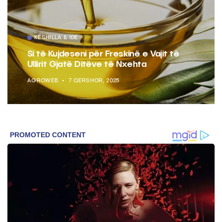
KËSHILLA & IDE
Si të Kujdeseni për Freskinë e Vajit të
Ullirit Gjatë Ditëve të Nxehta
AGROWEB
7 QERSHOR, 2025