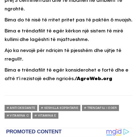
prej 3 centimetrash dhe të mbahen në ambient të
ngrohtë.
Bima do të nisë të rritet pritet pas të paktën 6 muajsh.
Bima e trëndafilit të egër kërkon një sistem të mirë
kullimi dhe lagështi të mjaftueshme.
Ajo ka nevojë për ndriçim të pjesshëm dhe ujitje të
rregullt.
Bima e trëndafilit të egër konsiderohet e fortë dhe e
aftë t’i rezistojë edhe ngricës.
/AgroWeb.org
ANTIOKSIDANTE
KESHILLA KOPSHTARIE
TRENDAFILI I EGER
VITAMINA C
VITAMINA E