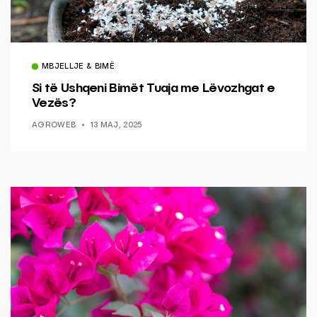
MBJELLJE & BIMË
Si të Ushqeni Bimët Tuaja me Lëvozhgat e
Vezës?
AGROWEB
13 MAJ, 2025