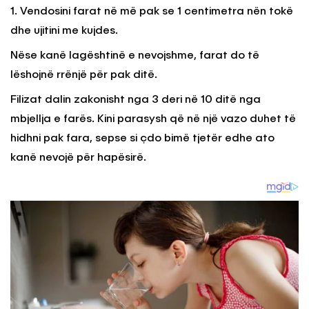
1. Vendosini farat në më pak se 1 centimetra nën tokë
dhe ujitini me kujdes.
Nëse kanë lagështinë e nevojshme, farat do të
lëshojnë rrënjë për pak ditë.
Filizat dalin zakonisht nga 3 deri në 10 ditë nga
mbjellja e farës. Kini parasysh që në një vazo duhet të
hidhni pak fara, sepse si çdo bimë tjetër edhe ato
kanë nevojë për hapësirë.