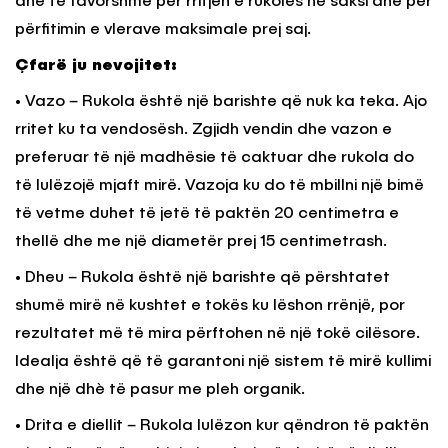
dhe të favorshme për rritjen e rukolës në saksi dhe për
përfitimin e vlerave maksimale prej saj.
Çfarë ju nevojitet:
• Vazo – Rukola është një barishte që nuk ka teka. Ajo
rritet ku ta vendosësh. Zgjidh vendin dhe vazon e
preferuar të një madhësie të caktuar dhe rukola do
të lulëzojë mjaft mirë. Vazoja ku do të mbillni një bimë
të vetme duhet të jetë të paktën 20 centimetra e
thellë dhe me një diametër prej 15 centimetrash.
• Dheu – Rukola është një barishte që përshtatet
shumë mirë në kushtet e tokës ku lëshon rrënjë, por
rezultatet më të mira përftohen në një tokë cilësore.
Idealja është që të garantoni një sistem të mirë kullimi
dhe një dhè të pasur me pleh organik.
• Drita e diellit – Rukola lulëzon kur qëndron të paktën