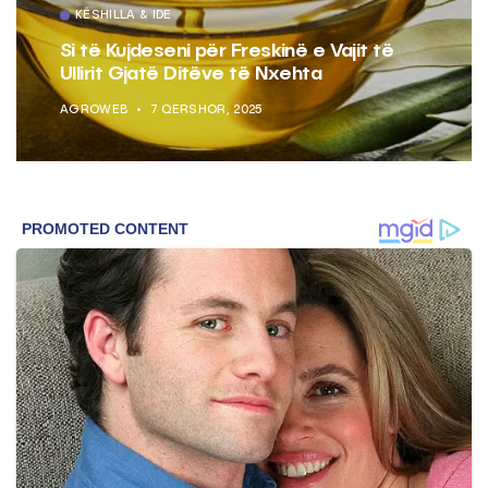
KËSHILLA & IDE
Si të Kujdeseni për Freskinë e Vajit të
Ullirit Gjatë Ditëve të Nxehta
AGROWEB
7 QERSHOR, 2025