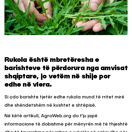
Rukola është mbretëresha e
barishteve të përdorura nga amvisat
shqiptare, jo vetëm në shije por
edhe në vlera.
Si çdo barishte tjetër edhe rukola mund të rritet mirë
dhe shëndetshëm në kushtet e shtëpisë.
Në këtë artikull, AgroWeb.org do t’ju japë
informacione të dobishme për mënyrën më të thjeshtë