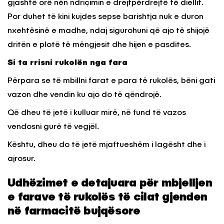
gjashtë orë nën ndriçimin e drejtpërdrejtë të diellit.
Por duhet të kini kujdes sepse barishtja nuk e duron
nxehtësinë e madhe, ndaj sigurohuni që ajo të shijojë
dritën e plotë të mëngjesit dhe hijen e pasdites.
Si ta rrisni rukolën nga fara
Përpara se të mbillni farat e para të rukolës, bëni gati
vazon dhe vendin ku ajo do të qëndrojë.
Që dheu të jetë i kulluar mirë, në fund të vazos
vendosni gurë të vegjël.
Kështu, dheu do të jetë mjaftueshëm i lagësht dhe i
ajrosur.
Udhëzimet e detajuara për mbjelljen
e farave të rukolës të cilat gjenden
në farmacitë bujqësore