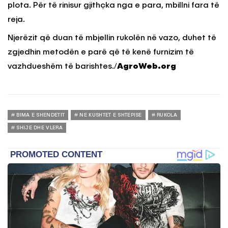
plota. Për të rinisur gjithçka nga e para, mbillni fara të
reja.
Njerëzit që duan të mbjellin rukolën në vazo, duhet të
zgjedhin metodën e parë që të kenë furnizim të
vazhdueshëm të barishtes./
AgroWeb.org
BIMA E SHENDETIT
NE KUSHTET E SHTEPISE
RUKOLA
SHIJE DHE VLERA