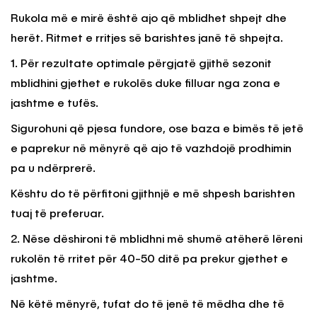
Rukola më e mirë është ajo që mblidhet shpejt dhe
herët. Ritmet e rritjes së barishtes janë të shpejta.
1. Për rezultate optimale përgjatë gjithë sezonit
mblidhini gjethet e rukolës duke filluar nga zona e
jashtme e tufës.
Sigurohuni që pjesa fundore, ose baza e bimës të jetë
e paprekur në mënyrë që ajo të vazhdojë prodhimin
pa u ndërprerë.
Kështu do të përfitoni gjithnjë e më shpesh barishten
tuaj të preferuar.
2. Nëse dëshironi të mblidhni më shumë atëherë lëreni
rukolën të rritet për 40-50 ditë pa prekur gjethet e
jashtme.
Në këtë mënyrë, tufat do të jenë të mëdha dhe të