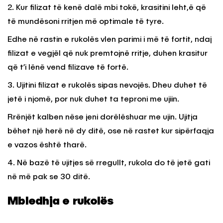
2. Kur filizat të kenë dalë mbi tokë, krasitini leht,ë që
të mundësoni rritjen më optimale të tyre.
Edhe në rastin e rukolës vlen parimi i më të fortit, ndaj
filizat e vegjël që nuk premtojnë rritje, duhen krasitur
që t’i lënë vend filizave të fortë.
3. Ujitini filizat e rukolës sipas nevojës. Dheu duhet të
jetë i njomë, por nuk duhet ta teproni me ujiin.
Rrënjët kalben nëse jeni dorëlëshuar me ujin. Ujitja
bëhet një herë në dy ditë, ose në rastet kur sipërfaqja
e vazos është tharë.
4. Në bazë të ujitjes së rregullt, rukola do të jetë gati
në më pak se 30 ditë.
Mbledhja e rukolës