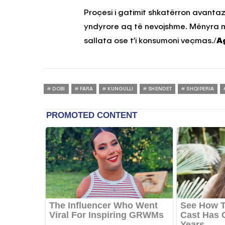
Proçesi i gatimit shkatërron avanta
yndyrore aq të nevojshme. Mënyra më 
sallata ose t’i konsumoni veçmas./
A
DOBI
FARA
KUNGULLI
SHENDET
SHQIPERIA