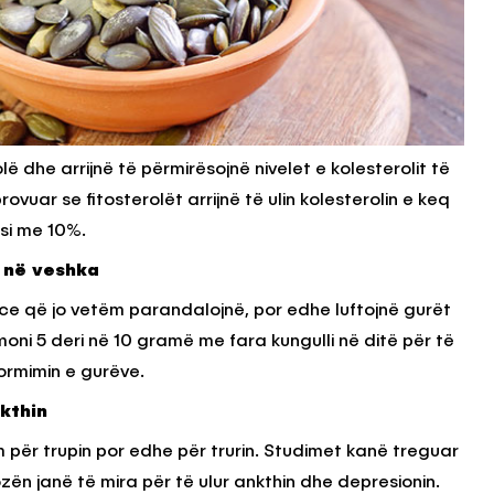
lë dhe arrijnë të përmirësojnë nivelet e kolesterolit të
vuar se fitosterolët arrijnë të ulin kolesterolin e keq
si me 10%.
 në veshka
ce që jo vetëm parandalojnë, por edhe luftojnë gurët
i 5 deri në 10 gramë me fara kungulli në ditë për të
ormimin e gurëve.
kthin
m për trupin por edhe për trurin. Studimet kanë treguar
zën janë të mira për të ulur ankthin dhe depresionin.