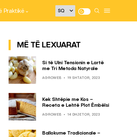
 Praktikë
MË TË LEXUARAT
Si të Ulni Tensionin e Lartë
me Tri Metoda Natyrale
AGROWEB
19 SHTATOR, 2023
Kek Shtëpie me Kos –
Receta e Lehtë Plot Ëmbëlsi
AGROWEB
14 DHJETOR, 2023
Ballokume Tradicionale –