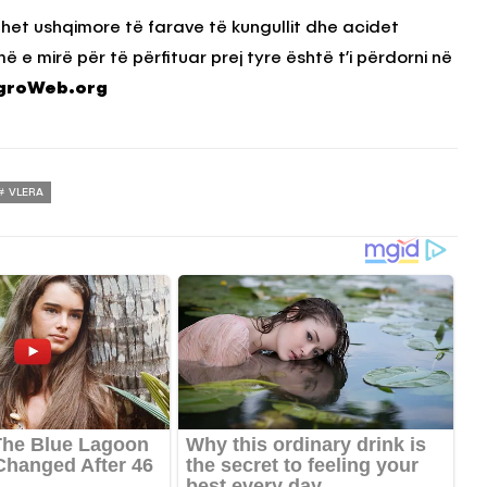
zhet ushqimore të farave të kungullit dhe acidet
e mirë për të përfituar prej tyre është t’i përdorni në
groWeb.org
VLERA