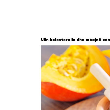
Ulin kolesterolin dhe mbajnë z