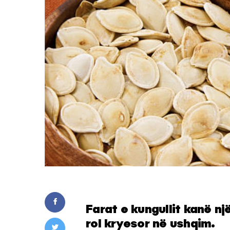
Farat e kungullit kanë nj
rol kryesor në ushqim.