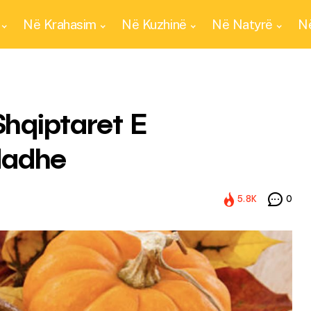
Në Krahasim
Në Kuzhinë
Në Natyrë
Në
Shqiptaret E
Madhe
5.8K
0