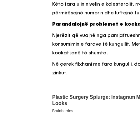
Këto fara ulin nivelin e kolesterolit,
përmirësojnë humorin dhe luftojnë t
Parandalojnë problemet e kock
Njerëzit që vuajnë nga pamjaftueshm
konsumimin e farave të kungullit. Met
kockat janë të shumta.
Në çerek filxhani me fara kungulli, 
zinkut.