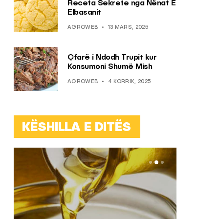
Receta Sekrete nga Nënat E
Elbasanit
AGROWEB
13 MARS, 2025
Çfarë i Ndodh Trupit kur
Konsumoni Shumë Mish
AGROWEB
4 KORRIK, 2025
KËSHILLA E DITËS