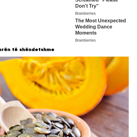
emrën të shëndetshme