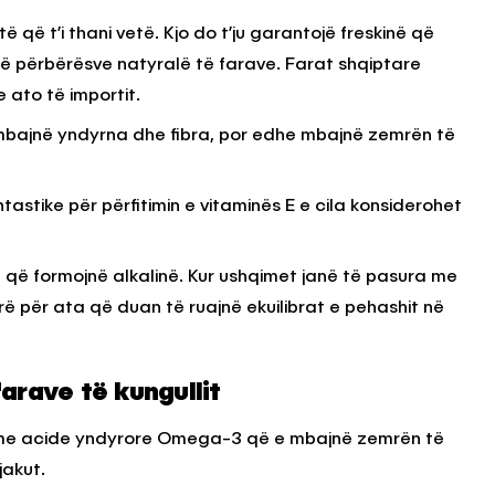
 që t’i thani vetë. Kjo do t’ju garantojë freskinë që
të përbërësve natyralë të farave. Farat shqiptare
KËSHILLA & IDE
 ato të importit.
Përdorni
Rreziqet dhe Problemet që
për Ruajtjen
Vijnë Nga Akulloret e
rmbajnë yndyrna dhe fibra, por edhe mbajnë zemrën të
Vjetëruara
, 2025
AGROWEB
10 QERSHOR, 2025
tastike për përfitimin e vitaminës E e cila konsiderohet
a që formojnë alkalinë. Kur ushqimet janë të pasura me
irë për ata që duan të ruajnë ekuilibrat e pehashit në
arave të kungullit
a me acide yndyrore Omega-3 që e mbajnë zemrën të
jakut.