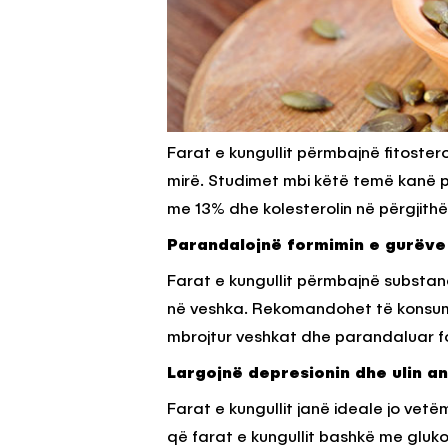
Farat e kungullit përmbajnë fitostero
mirë. Studimet mbi këtë temë kanë pro
me 13% dhe kolesterolin në përgjithë
Parandalojnë formimin e gurëve
Farat e kungullit përmbajnë substan
në veshka. Rekomandohet të konsumon
mbrojtur veshkat dhe parandaluar f
Largojnë depresionin dhe ulin an
Farat e kungullit janë ideale jo vetë
që farat e kungullit bashkë me gluko