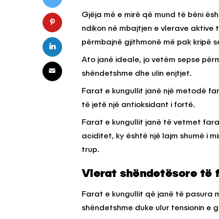
Gjëja më e mirë që mund të bëni është
ndikon në mbajtjen e vlerave aktive 
KËSHILLA & IDE
përmbajnë gjithmonë më pak kripë se
Pse Nuk Duhet të 
Letrën e Aluminit 
Ato janë ideale, jo vetëm sepse pë
e Ushqimeve
shëndetshme dhe ulin enjtjet.
AGROWEB
7 QERSHOR
Farat e kungullit janë një metodë fan
të jetë një antioksidant i fortë.
Farat e kungullit janë të vetmet far
aciditet, ky është një lajm shumë i m
trup.
Vlerat shëndetësore të f
Farat e kungullit që janë të pasur
shëndetshme duke ulur tensionin e g