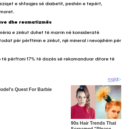
 rreziqet e shfaqjes së diabetit, peshën e tepërt,
umoret.
ave dhe reumatizmës
ëria e zinkut duhet të marrin në konsideratë
odat për përftimin e zinkut, një mineral i nevojshëm për
do të përftoni 17% të dozës së rekomanduar ditore të