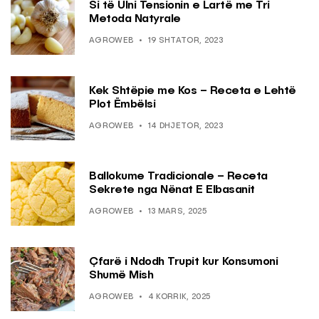
Si të Ulni Tensionin e Lartë me Tri
Metoda Natyrale
AGROWEB
19 SHTATOR, 2023
Kek Shtëpie me Kos – Receta e Lehtë
Plot Ëmbëlsi
AGROWEB
14 DHJETOR, 2023
Ballokume Tradicionale – Receta
Sekrete nga Nënat E Elbasanit
AGROWEB
13 MARS, 2025
Çfarë i Ndodh Trupit kur Konsumoni
Shumë Mish
AGROWEB
4 KORRIK, 2025