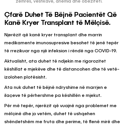
zemrës, veshkave, anemia dhe obeziteti.
Çfarë Duhet Të Bëjnë Pacientët Që
Kanë Kryer Transplant të Mëlçisë.
Njerëzit që kanë kryer transplant dhe marrin
medikamente imunosupresive besohet të jenë tepër
të rrezikuar nga një infeksion i rëndë nga COVID-19.
Aktualisht, ata duhet të ndjekin me rigorozitet
këshillat e mjekëve dhe të distancohen dhe të vetë-
izolohen plotësisht.
Ata nuk duhet të bëjnë ndryshime në marrjen e
ilaçeve të përhershme pa këshillën e mjekut.
Për më tepër, njerëzit që vuajnë nga problemet me
mëlçinë dhe jo vetëm, duhet të ushqehen
shëndetshëm me fruta dhe perime, të flenë mirë dhe