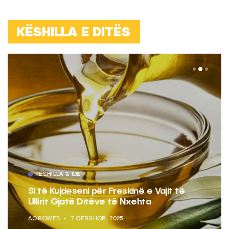
KËSHILLA E DITËS
KËSHILLA & IDE
Si të Kujdeseni për Freskinë e Vajit të
Ullirit Gjatë Ditëve të Nxehta
AGROWEB
7 QERSHOR, 2025