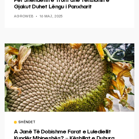
Për Shëndetin e Trurit dhe Tensionin e
Gjakut Duhet Lëngu i Panxharit
AGROWEB
16 MAJ, 2025
SHËNDET
A Janë Të Dobishme Farat e Lulediellit
Kundër Mbipeshës? – Këshillat e Duhura