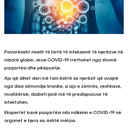
Pavarësisht nivelit të lartë të infeksionit të njerëzve në
mbarë globin, virusi COVID-19 rrethohet nga shumë
paqartësi dhe pikëpyetje.
Ajo që dihet deri më tani është se njerëzit që vuajnë
nga disa sëmundje kronike, si ajo e zemrës, veshkave,
mushkërisë, diabeti janë më të predispozuar të
infektohen.
Ekspertët kanë paqartësi mbi ndikimin e COVID-19 në
organet e tjera siç është mëlçia.