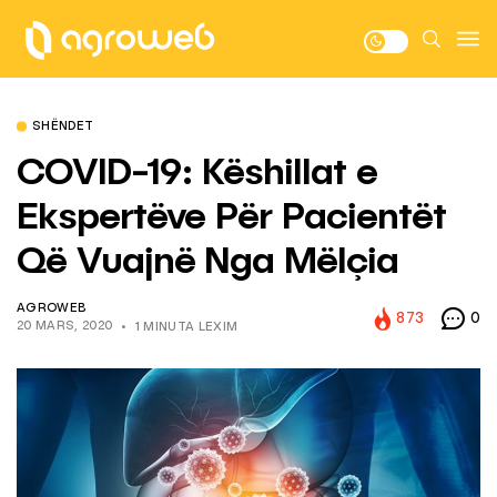
SHËNDET
COVID-19: Këshillat e
Ekspertëve Për Pacientët
Që Vuajnë Nga Mëlçia
AGROWEB
873
0
20 MARS, 2020
1 MINUTA LEXIM