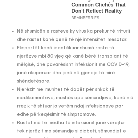
Në shumicën e rasteve ky virus ka prekur të rriturit
dhe rastet kanë qenë të një intensiteti mesatar.
Ekspertët kanë identifikuar shumë raste të
njerëzve mbi 80 vjeç që kanë bërë transplant të
mëlçisë, dhe pavarësisht infeksionit me COVID-19,
janë rikuperuar dhe janë në gjendje të mirë
shëndetësore.
Njerëzit me imunitet të dobët për shkak të
medikamenteve, moshës apo sëmundjeve, kanë një
rrezik të shtuar jo vetëm ndaj infeksioneve por
edhe përkeqësimit të simptomave.
Rastet më të mëdha të infeksionit janë vërejtur
tek njerëzit me sëmundje si diabeti, sëmundjet e