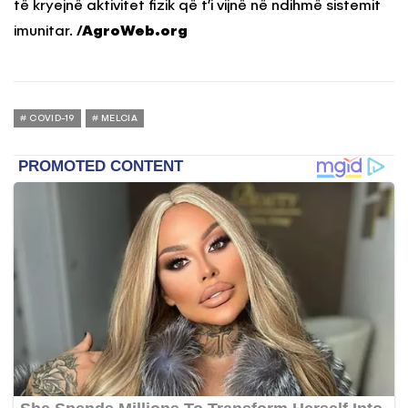
të kryejnë aktivitet fizik që t’i vijnë në ndihmë sistemit
imunitar.
/AgroWeb.org
COVID-19
MELCIA