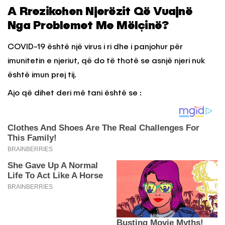
A Rrezikohen Njerëzit Që Vuajnë
Nga Problemet Me Mëlçinë?
COVID-19 është një virus i ri dhe i panjohur për
imunitetin e njeriut, që do të thotë se asnjë njeri nuk
është imun prej tij.
Ajo që dihet deri më tani është se :