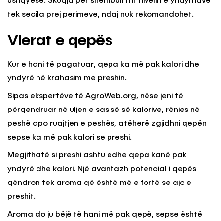
ushqyese. Skuqja për shembull rrit nivelin e yndyrnave
tek secila prej perimeve, ndaj nuk rekomandohet.
Vlerat e qepës
Kur e hani të pagatuar, qepa ka më pak kalori dhe
yndyrë në krahasim me preshin.
Sipas ekspertëve të AgroWeb.org, nëse jeni të
përqendruar në uljen e sasisë së kalorive, rënies në
peshë apo ruajtjen e peshës, atëherë zgjidhni qepën
sepse ka më pak kalori se preshi.
Megjithatë si preshi ashtu edhe qepa kanë pak
yndyrë dhe kalori. Një avantazh potencial i qepës
qëndron tek aroma që është më e fortë se ajo e
preshit.
Aroma do ju bëjë të hani më pak qepë, sepse është