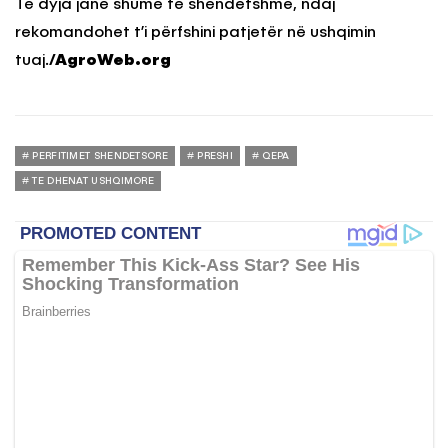
Të dyja janë shumë të shëndetshme, ndaj
rekomandohet t’i përfshini patjetër në ushqimin
tuaj.
/AgroWeb.org
PERFITIMET SHENDETSORE
PRESHI
QEPA
TE DHENAT USHQIMORE