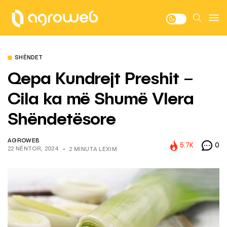
SHËNDET
Qepa Kundrejt Preshit –
Cila ka më Shumë Vlera
Shëndetësore
AGROWEB
5.7K
0
22 NËNTOR, 2024
2 MINUTA LEXIM