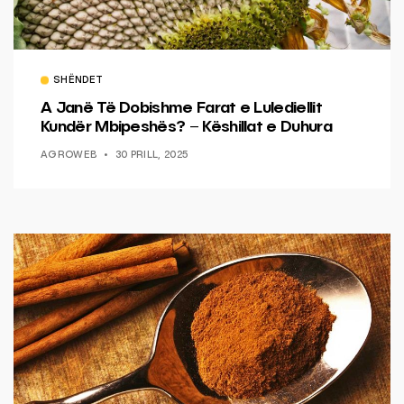
SHËNDET
A Janë Të Dobishme Farat e Lulediellit
Kundër Mbipeshës? – Këshillat e Duhura
AGROWEB
30 PRILL, 2025