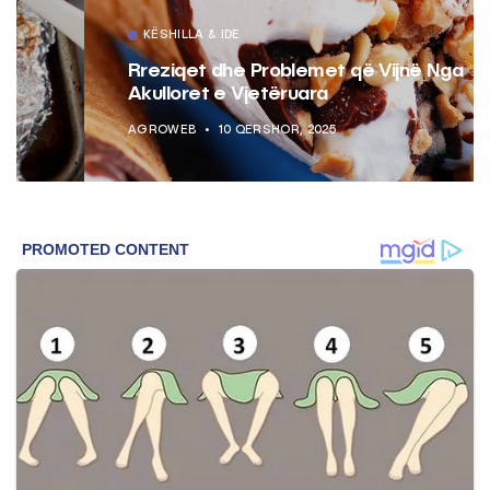
KËSHILLA & IDE
Rreziqet dhe Problemet që Vijnë Nga
Akulloret e Vjetëruara
AGROWEB
10 QERSHOR, 2025