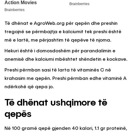
Të dhënat e AgroWeb.org për qepën dhe preshin
tregojnë se përmbajtja e kalciumit tek preshi është
më e lartë, me përjashtim të qepëve të njoma.
Hekuri është i domosdoshëm për parandalimin e
anemisë dhe kalciumi mbështet shëndetin e kockave.
Preshi përmban sasi të larta të vitaminës C në
krahasim me qepën. Preshi përmban edhe vitaminë A
ndërkohë që qepa jo.
Të dhënat ushqimore të
qepës
Në 100 gramë qepë gjenden 40 kalori, 1.1 gr proteinë,