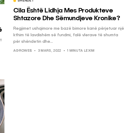
SHËNDET
Cila Është Lidhja Mes Produkteve
Shtazore Dhe Sëmundjeve Kronike?
Regjimet ushqimore me bazë bimore kanë përjetuar një
ë
kthim të lavdishëm së fundmi, falë vlerave të shumta
t
për shëndetin dhe...
AGROWEB
3 MARS, 2022
1 MINUTA LEXIM