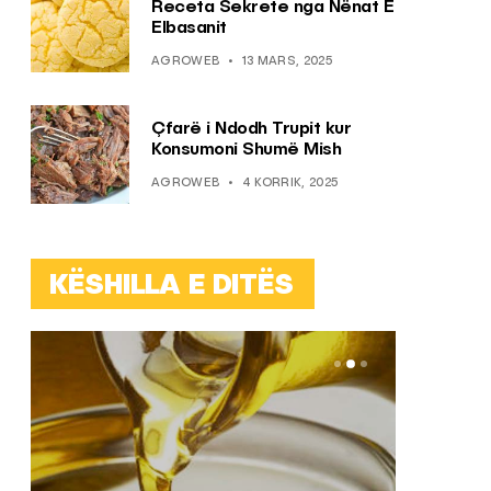
Receta Sekrete nga Nënat E
Elbasanit
AGROWEB
13 MARS, 2025
Çfarë i Ndodh Trupit kur
Konsumoni Shumë Mish
AGROWEB
4 KORRIK, 2025
KËSHILLA E DITËS