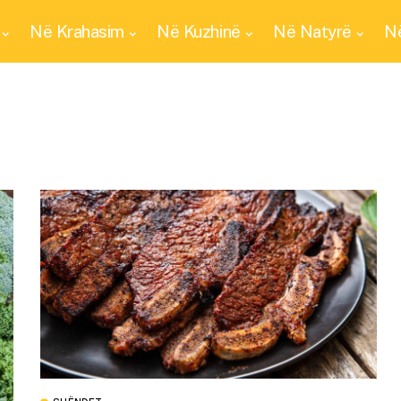
Në Krahasim
Në Kuzhinë
Në Natyrë
Në