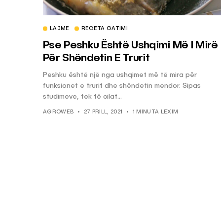
LAJME
RECETA GATIMI
KËSHILLA & IDE
Pse Peshku Është Ushqimi Më I Mirë
Pse Nuk Duhet të 
Për Shëndetin E Trurit
Letrën e Aluminit 
e Ushqimeve
Peshku është një nga ushqimet më të mira për
funksionet e trurit dhe shëndetin mendor. Sipas
AGROWEB
7 QERSHOR
studimeve, tek të cilat...
AGROWEB
27 PRILL, 2021
1 MINUTA LEXIM