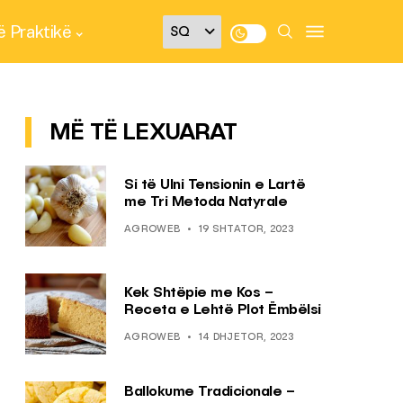
 Praktikë
MË TË LEXUARAT
Si të Ulni Tensionin e Lartë
me Tri Metoda Natyrale
AGROWEB
19 SHTATOR, 2023
Kek Shtëpie me Kos –
Receta e Lehtë Plot Ëmbëlsi
AGROWEB
14 DHJETOR, 2023
Ballokume Tradicionale –