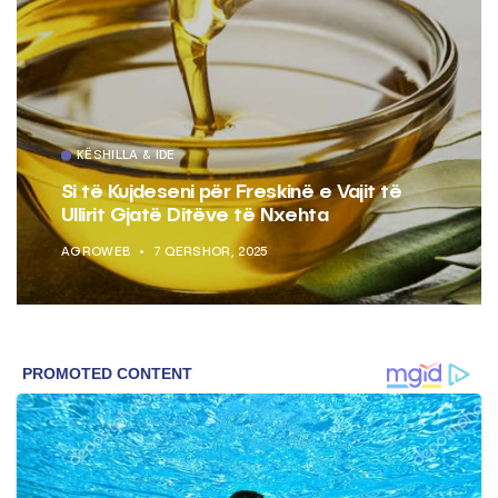
KËSHILLA & IDE
Si të Kujdeseni për Freskinë e Vajit të
Ullirit Gjatë Ditëve të Nxehta
AGROWEB
7 QERSHOR, 2025