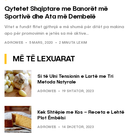
Qytetet Shqiptare me Banorët më
Sportivë dhe Ata më Dembelë
Vitet e fundit flitet gjithnjë e më shumë për ditët pa makina
apo për promovimin e jetës sa më aktive...
AGROWEB
5 MARS, 2020
2 MINUTA LEXIM
MË TË LEXUARAT
Si të Ulni Tensionin e Lartë me Tri
Metoda Natyrale
AGROWEB
19 SHTATOR, 2023
Kek Shtëpie me Kos – Receta e Lehtë
Plot Ëmbëlsi
AGROWEB
14 DHJETOR, 2023