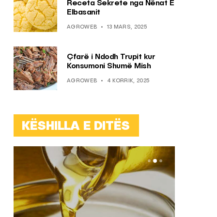
Receta Sekrete nga Nënat E
Elbasanit
AGROWEB
13 MARS, 2025
Çfarë i Ndodh Trupit kur
Konsumoni Shumë Mish
AGROWEB
4 KORRIK, 2025
KËSHILLA E DITËS