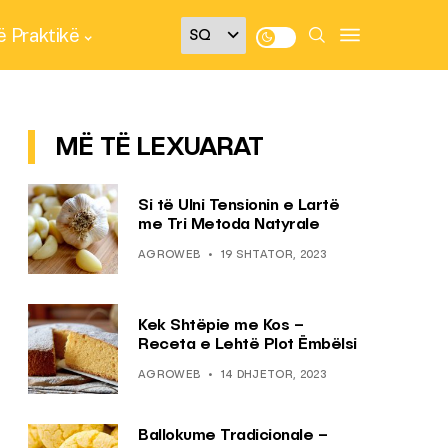
 Praktikë
MË TË LEXUARAT
Si të Ulni Tensionin e Lartë
me Tri Metoda Natyrale
AGROWEB
19 SHTATOR, 2023
Kek Shtëpie me Kos –
Receta e Lehtë Plot Ëmbëlsi
AGROWEB
14 DHJETOR, 2023
Ballokume Tradicionale –