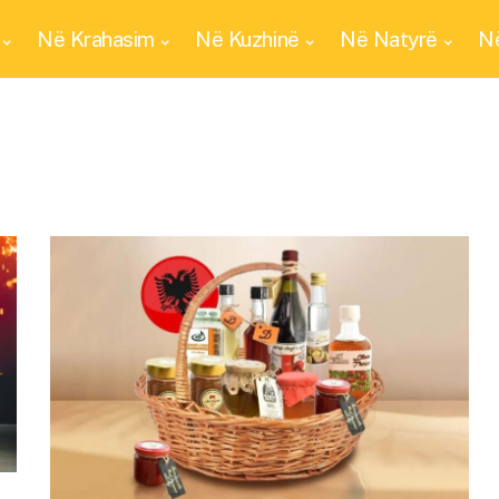
Në Krahasim
Në Kuzhinë
Në Natyrë
Në