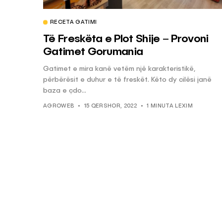
RECETA GATIMI
KËSHILLA & IDE
Të Freskëta e Plot Shije – Provoni
Pse Nuk Duhet të 
Gatimet Gorumania
Letrën e Aluminit 
Gatimet e mira kanë vetëm një karakteristikë,
e Ushqimeve
përbërësit e duhur e të freskët. Këto dy cilësi janë
AGROWEB
7 QERSHOR
baza e çdo...
AGROWEB
15 QERSHOR, 2022
1 MINUTA LEXIM