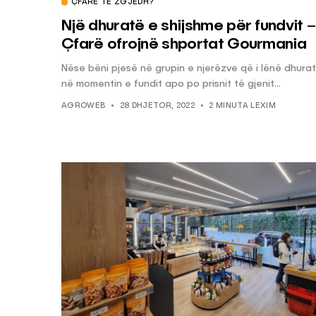
ÇFARË TË ZGJEDH?
Një dhuratë e shijshme për fundvit –
Çfarë ofrojnë shportat Gourmania
Nëse bëni pjesë në grupin e njerëzve që i lënë dhura
në momentin e fundit apo po prisnit të gjenit...
AGROWEB
28 DHJETOR, 2022
2 MINUTA LEXIM