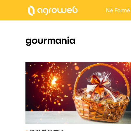
Në Formë
gourmania