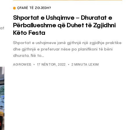
ÇFARË TË ZGJEDH?
Shportat e Ushqimve – Dhuratat e
Përballueshme që Duhet të Zgjidhni
tat
Këto Festa
Shportat e ushqimeve janë gjithnjë një zgjidhje praktike
dhe gjithnjë e preferuar nëse po planifikoni të bëni
dhurata. Në to...
AGROWEB
17 NËNTOR, 2022
2 MINUTA LEXIM